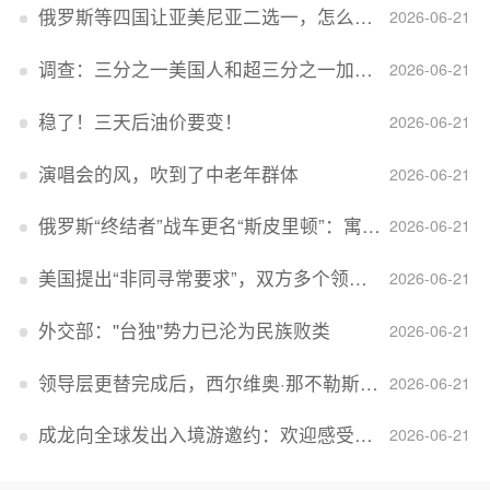
俄罗斯等四国让亚美尼亚二选一，怎么回事？
2026-06-21
调查：三分之一美国人和超三分之一加拿大人感到经济压力
2026-06-21
稳了！三天后油价要变！
2026-06-21
演唱会的风，吹到了中老年群体
2026-06-21
俄罗斯“终结者”战车更名“斯皮里顿”：寓意强大可靠，彰显俄精神力量
2026-06-21
美国提出“非同寻常要求”，双方多个领域分歧依旧，印美贸易谈判进入“关键阶段”
2026-06-21
外交部：''台独''势力已沦为民族败类
2026-06-21
领导层更替完成后，西尔维奥·那不勒斯出任Lucid首席执行官
2026-06-21
成龙向全球发出入境游邀约：欢迎感受无滤镜的真实中国
2026-06-21