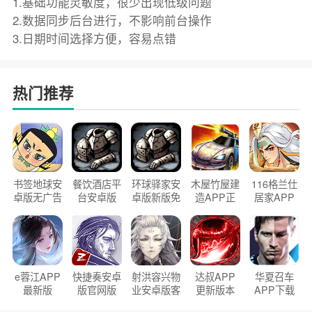
1.基础功能灵敏度，很少出现低级问题
2.数据同步后台进行，不影响前台操作
3.日期时间选择方便，容易点错
热门推荐
书签地球安
餐饮酒店平
环球驿家安
木屋竹屋建
116格兰仕
卓版无广告
台安卓版
卓版新版免
造APP正
居家APP
官方正版
2026版
费下载
版2026
手机版
e蓉江APP
快捷奏安卓
射洪容兴物
达叔APP
华夏召车
最新版
版官网版
业安卓版客
更新版本
APP下载
户端
2026
安装2026