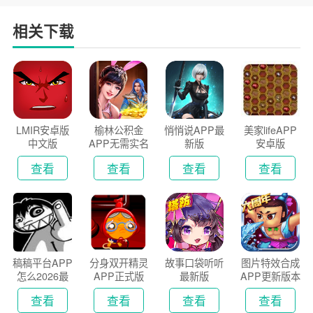
相关下载
LMIR安卓版
榆林公积金
悄悄说APP最
美家lifeAPP
中文版
APP无需实名
新版
安卓版
认证版
查看
查看
查看
查看
稿稿平台APP
分身双开精灵
故事口袋听听
图片特效合成
怎么2026最
APP正式版
最新版
APP更新版本
新版
2026
查看
查看
查看
查看