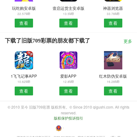
玩吃购安卓版
壹启运货主安卓版
神器浏览器
22.57MB
13.5MB
33.78MB
查看
查看
查看
下载了旧版709彩票的朋友都下载了
更多
1飞飞记事APP
爱影APP
红木防伪安卓版
10.62MB
12.8MB
16.28MB
查看
查看
查看
© 2010 至今 旧版709彩票 版权所有。© Since 2010 qigushi.com. All rights
reserved.
版权保护投诉指引
・