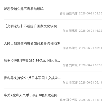
谈恋爱越久越不容易结婚吗
作者:赫连鸣伟 2026-06-21 08:35
【光明论坛】不断提升国家文化软实力和中华文化影响力
作者:诸飘楠 2026-06-21 16:32
人民日报聚焦消费者如何避开汽修陷阱
作者:终梁芝 2026-06-21 13:51
顺丰控股5月营收265.86亿元 同比增长5.87%
作者:刘琦政 2026-06-21 10:18
俄各界支持设立“反日本军国主义战争胜利纪念日” 敦促日本反省历史
作者:贡宽娜 2026-06-21 06:11
事关A股和人民币，央行6项新政在路上，潘功胜最新发声！金融监管总局局长丁向群首秀：严厉打击金融黑灰产
作者:司空巧俊 2026-06-21 11:11