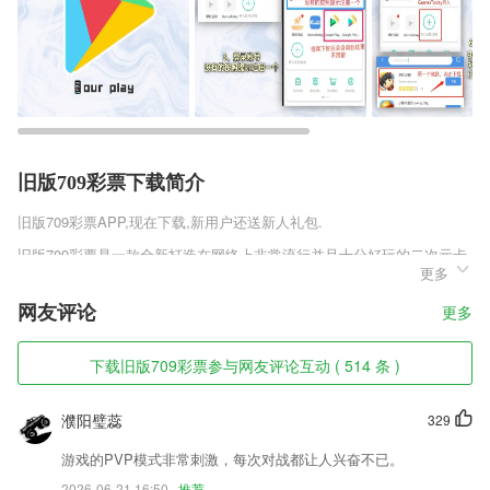
旧版709彩票下载简介
旧版709彩票
APP,现在下载,新用户还送新人礼包.
旧版709彩票是一款全新打造在网络上非常流行并且十分好玩的二次元卡
更多
牌类手游，游戏中各方面的设计可以说是做到极致，游戏场景采用高清的
渲染方式，游戏中有各种各样的少女卡牌，并且每一张卡牌都是不同的各
网友评论
更多
有各的特色，每一张少女的卡牌的属性都是不一样的，玩家可以根据各种
属性合理配置打造最强的卡牌阵容，参与游戏中各种的对战完成各种游戏
任务解锁更多的卡牌，抵御游戏中那些反派人物的入侵，守护自己游戏中
下载旧版709彩票参与网友评论互动 ( 514 条 )
的美好家园。
旧版709彩票软件特色
濮阳璧蕊
329
1,手机里的扫描仪，自动识别文档边界生成扫描件
游戏的PVP模式非常刺激，每次对战都让人兴奋不已。
2026-06-21 16:50
推荐