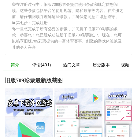
🔵在注册过程中，
旧版709彩票
会提供使用条款和规定供您阅
读。这些条款包括平台的使用规范、隐私政策等内容。在注册之
前，请仔细阅读并理解这些条款，并确保您同意并愿意遵守。
🐌第七步：完成注册
🥯一旦您完成了所有必要的步骤，并同意了
旧版709彩票
的条
款，恭喜您！您已经成功注册了旧版709彩票账户。现在，您可
以畅享
旧版709彩票
提供的丰富体育赛事、刺激的游戏体验以及
其他令人兴奋
简介
评论(401)
热门文章
历史版本
视频
旧版709彩票最新版截图