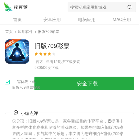
首页
安卓应用
电脑应用
MAC应用
资讯
专题
设计奖
创意应用
首页
>
应用软件
>
旧版709彩票
问答
旧版709彩票
官方
年满12周岁
下载安装
次下载
930506
需优先下载
安全下载
旧版709彩票安装
小编点评
🕟导语：
旧版709彩票
🍞是一家备受瞩目的体育平台，🚇提供丰
富多样的体育赛事和刺激的游戏体验。如果您想加入
旧版709彩
票
的大家庭，参与其中的乐趣，本文将为您详细介绍
旧版709彩