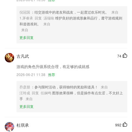
2,安全私密：支持在线图文，语音、留言多样方式问诊，专科义诊既照顾
个人隐私又直观感受敞开问诊，树立个人专属健康档案，看护您的健康。
倪冠国
：结交游戏中的老友和战友，一起度过欢乐时光。
来自
3,来MONO建造属于你的内容站，分享你认同的崭新观点，记录你生活的
1.茅睿承 回复 汤瑞咏
维护良好的游戏形象和品行，遵守游戏规则
鲜活片段，创作能证明你存在的有趣内容。这里有不同领域的造物主、新
和道德准则。
来自
奇的内容站与讨论站、精良的专题等待你的发现与订阅。
来自
4,每天都会发布一些比较有趣的信息，大家可以任意浏览喜欢的内容。
更多回复
5,模拟衣服布料效果；
6,是由重庆新时代文明实践官方推出的手机文明实践新闻资讯阅览2265客
古凡武
74
户端，随时了解重庆文明实践活动内容，新闻资讯。
游戏的角色升级系统合理，有足够的成就感
旧版709彩票软件优势
2026-06-21 11:38
推荐
1.·点击字母还可以听到标准的发音，让宝宝可以更加容易的学习拼音
乔彦朋
：参与限时活动，获得独特的奖励和道具！
来自
2.自行选择学习，根据个人需求，享受更加优质的学习体验。
汪玲成 回复 任娴鸣
图形效果很棒，但是操作有点生涩，不太好上
3.为考生提供中级经济师考试考点录播视频，深入解析中级经济师考试五
手
来自
个科目的知识点：
更多回复
4.章节练习、海量典型习题边学边练，专家综合评选，紧扣命题趋势；逐
节归纳章节真题，温故知新，快速掌握章节核心。
杜琪承
992
5.热门广场，只关注您的关注，同时为您推送最新最热门的干细胞资讯