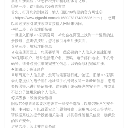
票
的注册流程，让您轻松开启精彩的体育之旅。
🕔第一步：访问旧版709彩票官网
首先，打开您的浏览器，输入
旧版709彩票
的官方网址🌝
（https://www.qigushi.com/qi/1680273174305836.html）。您可
以通过搜索引擎搜索或直接输入网址来访问。
🗝第二步：点击注册按钮
一旦进入
旧版709彩票
官网，🦐您会在页面上找到一个醒目的注
册按钮。点击该按钮，您将被引导至注册页面。
🖇第三步：填写注册信息
💺在注册页面上，您需要填写一些必要的个人信息来创建
旧版
709彩票
账户。通常包括用户名、密码、电子邮件地址、手机号
码等。请务必提供准确完整的信息，以确保顺利完成注册。
☘第四步：验证账户
🥬填写完个人信息后，您可能需要进行账户验证。
旧版709彩票
会向您提供的电子邮件地址或手机号码发送一条验证信息，您需
要按照提示进行验证操作。这有助于确保账户的安全性，并防止
不法分子滥用您的个人信息。
🎧第五步：设置安全选项
旧版709彩票
通常要求您设置一些安全选项，以增强账户的安全
性。🐜例如，可以设置安全问题和答案，启用两步验证等功能。
请根据系统的提示设置相关选项，并妥善保管相关信息，确保您
的账户安全。
🥖第六步：阅读并同意条款