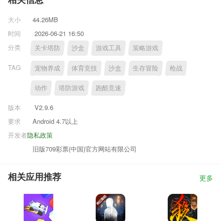
相关信息
大小
44.26MB
时间
2026-06-21 16:50
分类
关卡塔防
沙盒
游戏工具
策略游戏
TAG
宠物养成
体育竞技
沙盒
生存冒险
枪战
动作
塔防游戏
跑酷竞速
版本
V2.9.6
要求
Android 4.7以上
开发者
隐私政策
旧版709彩票(中国)官方网站有限公司
相关应用推荐
更多