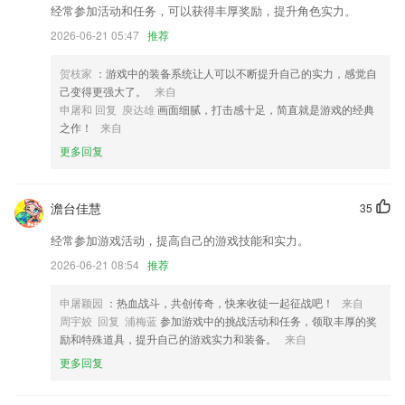
6.充分考虑你在被窝里刷，在地铁上刷，在吃饭时刷的种种情境～合理设
经常参加活动和任务，可以获得丰厚奖励，提升角色实力。
置了美美的界面让你时时刷题
2026-06-21 05:47
推荐
旧版709彩票更新了什么?
贺枝家
：游戏中的装备系统让人可以不断提升自己的实力，感觉自
以上就是云开·体育全站app(kaiyun)的介绍，如果您喜欢这款软件，您可
己变得更强大了。
来自
以到应用商店进行打分评论，说出您的使用经历，以帮助我们更好的对产
申屠和 回复 庾达雄
画面细腻，打击感十足，简直就是游戏的经典
品进行优化修改。
之作！
来自
实现了读者与虚拟人物的互通社交；
更多回复
支持320kbps的mp3导出；
播放器优化，动画播放中可以从视频选择列表选择视频快速跳转；
澹台佳慧
35
巡航功能无效问题
经常参加游戏活动，提高自己的游戏技能和实力。
视频落地页优化，支持更多手势操作，快来更新试试
2026-06-21 08:54
推荐
联系我们
以上就是旧版709彩票的介绍，如果您喜欢这款软件，您可以到应用商店
申屠颖园
：热血战斗，共创传奇，快来收徒一起征战吧！
来自
进行打分评论，说出您的使用经历，以帮助我们更好的对产品进行优化修
周宇姣 回复 浦梅蓝
参加游戏中的挑战活动和任务，领取丰厚的奖
改。
励和特殊道具，提升自己的游戏实力和装备。
来自
更多回复