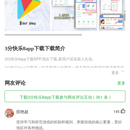
3分快乐8app下载下载简介
3分快乐8app下载
APP,现在下载,新用户还送新人礼包.
3分快乐8app下载是一款开局就让你拥有一座大厦的全新模拟养成类手机
更多
游戏，大量特殊的商业手段使用，通过计策和对时机的掌握能快速的帮助
你发展壮大。招募员工，开设全新的公司，插足各类不同的商业领域，建
网友评论
更多
立自己的商业帝国，成为富豪大亨。
3分快乐8app下载软件特色
下载3分快乐8app下载参与网友评论互动 ( 361 条 )
1,多种不一样的办公服务及时的在线查看，了解不一样的订单信息也会更
高效的随时知晓。
邵艳超
145
2,拍照搜题:只需一拍，答案立即出来，轻松搞定作业难题。多种拍题神
坚持学习和研究游戏的机制和规则，掌握游戏的核心要素，更好
器如阿凡题、小猿搜题、学霸君、作业帮的答案一应俱全。
地应对各种挑战。