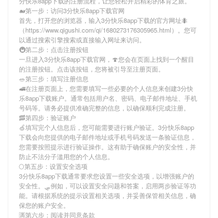
分快乐8app下载
的注册流程，让您轻松开启精彩的体育之旅。
🐋第一步：访问3分快乐8app下载官网
首先，打开您的浏览器，输入
3分快乐8app下载
的官方网址🐜
（https://www.qigushi.com/qi/1680273176305965.html）。您可
以通过搜索引擎搜索或直接输入网址来访问。
🚇第二步：点击注册按钮
一旦进入
3分快乐8app下载
官网，🍄您会在页面上找到一个醒目
的注册按钮。点击该按钮，您将被引导至注册页面。
🥗第三步：填写注册信息
🚅在注册页面上，您需要填写一些必要的个人信息来创建
3分快
乐8app下载
账户。通常包括用户名、密码、电子邮件地址、手机
号码等。请务必提供准确完整的信息，以确保顺利完成注册。
🥓第四步：验证账户
🍏填写完个人信息后，您可能需要进行账户验证。
3分快乐8app
下载
会向您提供的电子邮件地址或手机号码发送一条验证信息，
您需要按照提示进行验证操作。这有助于确保账户的安全性，并
防止不法分子滥用您的个人信息。
🌕第五步：设置安全选项
3分快乐8app下载
通常要求您设置一些安全选项，以增强账户的
安全性。🛷例如，可以设置安全问题和答案，启用两步验证等功
能。请根据系统的提示设置相关选项，并妥善保管相关信息，确
保您的账户安全。
🈵第六步：阅读并同意条款