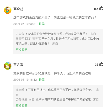
6.北美外教1对2小班课堂
高全超
466
3分快乐8app下载更新了什么?
这个游戏的画面真的太美了，简直就是一幅动态的艺术作品！
】发布需求新增联系人
2026-06-19 09:21
推荐
优化搜索功能，更精准找书；
吉育萱
：游戏里的角色设计超级可爱，我简直爱不释手！
来自
添加米包功能，帮助线下商家引流到店
常欣萍 回复 翟灵宽
圣光之盾，提升护甲和格挡率，成为团队中的
守护之壁，赶紧补充装备！
来自
增加功能。
更多回复
跟进记录新支持语音录入
完善隐私和更新sdk。
苗凡富
33
联系我们
以上就是3分快乐8app下载的介绍，如果您喜欢这款软件，您可以到应用
游戏的音效和音乐简直就是一种享受，玩起来真的很过瘾
商店进行打分评论，说出您的使用经历，以帮助我们更好的对产品进行优
2026-06-19 16:42
推荐
化修改。
庄康希
：不要利用外挂、作弊等不正当手段，保持公平竞争。
来
自
公孙楠曼 回复 童翠宇
在奇幻的魔法世界中探索未知的秘密
来自
更多回复