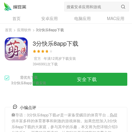
首页
安卓应用
电脑应用
MAC应用
资讯
专题
设计奖
创意应用
首页
>
应用软件
>
3分快乐8app下载
问答
3分快乐8app下载
官方
年满12周岁
下载安装
次下载
3946991
需优先下载
安全下载
3分快乐8app下载安装
小编点评
🏣导语：
3分快乐8app下载
🌿是一家备受瞩目的体育平台，💁提
供丰富多样的体育赛事和刺激的游戏体验。如果您想加入
3分快
乐8app下载
的大家庭，参与其中的乐趣，本文将为您详细介绍
3