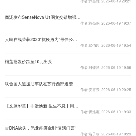
作者:乔昌雅 2026-06-19 20:21
商汤发布SenseNova U1图文交错增强版模型,支持多页连续创作
作者:符亮保 2026-06-19 19:37
人民在线荣获2020“抗疫勇为”最佳公益实践雇主称号
作者:伏伯园 2026-06-19 19:54
榴莲批发价跌至10元出头
作者:封蝶洋 2026-06-19 19:56
联合国人道援助车队在苏丹西部遭袭致5人死亡
作者:安霄云 2026-06-19 20:25
【文脉华章】非遗焕新 生生不息丨用太极招式来炒茶！西湖龙井如何“撩”动全世界的心？
作者:胥浩惠 2026-06-19 19:33
古DNA缺失，恐龙能否拿到“复活门票”
作者:翁子珍 2026-06-19 10:23