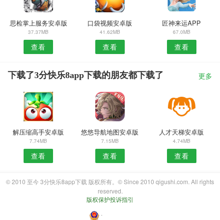
思检掌上服务安卓版
口袋视频安卓版
匠神来运APP
37.37MB
41.62MB
67.0MB
查看
查看
查看
下载了3分快乐8app下载的朋友都下载了
更多
解压缩高手安卓版
悠悠导航地图安卓版
人才天梯安卓版
7.74MB
7.15MB
4.74MB
查看
查看
查看
© 2010 至今 3分快乐8app下载 版权所有。© Since 2010 qigushi.com. All rights
reserved.
版权保护投诉指引
・