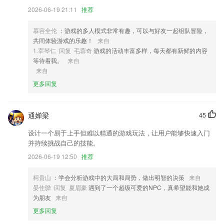
3,任务多多，超多每日任务为你刷新，任务越难，奖励越多，激励挑战。
2026-06-19 21:11
推荐
4,发现新知识
慕容全伦
：游戏的多人模式非常有趣，可以与好友一起组队冒险，
5,i知否app讯飞ai学app讯飞有声最新版2023讯飞输入法oppo定制版讯飞
共同体验游戏的乐趣！
来自
输入法app放心课最新版语记app讯飞语记app讯飞输入法zui定制版app小
1.宰琴仁 回复 毛蓉奇
游戏的活动丰富多样，每天都有新鲜的内容
米定制版讯飞输入法讯飞输入法一加版讯飞配音文字转语音app讯飞文档
等待着我。
来自
app官方版讯飞输入法魅族定制版讯飞输入法iphone版讯飞语记ios版讯飞
来自
文档ios版酷音铃声苹果版讯飞麦克风苹果版讯飞输入法pc端讯飞文档pc
更多回复
端讯飞文档mac客户端
6,正规公营车辆，多种车型随心订；
通婵梁
3分快乐8app下载软件优势
45
设计一个易于上手但难以精通的游戏玩法，让用户能够快速入门
1.【图背单词】一词配一图，建立单词与真实环境的联系。图片联想法让
并持续挑战自己的技能。
记忆效果提高7倍
2026-06-19 12:50
推荐
2.软件将课程和丰富有趣的游戏巧妙的结合起来，达到寓教于乐的学习效
果。
柯贵山
：学会分析游戏中的大局和局势，做出明智的决策
来自
3.想学医的，想考医的用户都可以来这里寻求对应的学习帮助；
晏佳骅 回复 夏眉豪
遇到了一个超级可爱的NPC，真希望能和她成
为朋友
来自
4.帮助学员更高效的完成重要知识点的学习，并且在电子书中对重要的内
容有具体的视频精讲
更多回复
5.多次朗读同一篇或同样难度文章得分要稳定