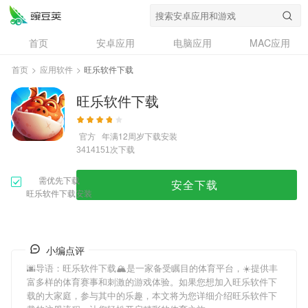
首页
安卓应用
电脑应用
MAC应用
资讯
专题
设计奖
创意应用
首页
>
应用软件
>
旺乐软件下载
问答
旺乐软件下载
官方
年满12周岁
下载安装
次下载
3414151
需优先下载
安全下载
旺乐软件下载安装
小编点评
🌆导语：
旺乐软件下载
🏔是一家备受瞩目的体育平台，☀提供丰
富多样的体育赛事和刺激的游戏体验。如果您想加入
旺乐软件下
载
的大家庭，参与其中的乐趣，本文将为您详细介绍
旺乐软件下