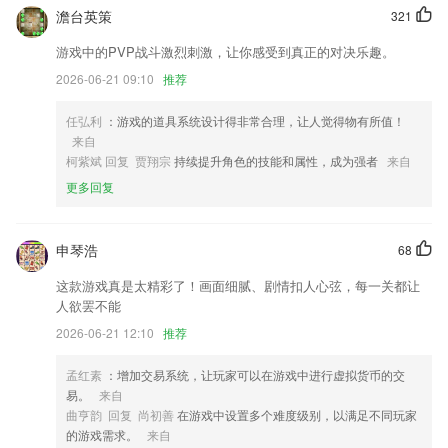
3：新增和修改配件增加默认货品类别和本营业点显示的类别
澹台英策
321
熄屏功能上线；
游戏中的PVP战斗激烈刺激，让你感受到真正的对决乐趣。
新增1款水印模版：专业水印
2026-06-21 09:10
推荐
增加会员概况数据展示
任弘利
：游戏的道具系统设计得非常合理，让人觉得物有所值！
MJPEG解码器支持GPU加速
来自
联系我们
柯紫斌 回复 贾翔宗
持续提升角色的技能和属性，成为强者
来自
以上就是旺乐软件下载的介绍，如果您喜欢这款软件，您可以到应用商店
更多回复
进行打分评论，说出您的使用经历，以帮助我们更好的对产品进行优化修
改。
申琴浩
68
这款游戏真是太精彩了！画面细腻、剧情扣人心弦，每一关都让
人欲罢不能
2026-06-21 12:10
推荐
孟红素
：增加交易系统，让玩家可以在游戏中进行虚拟货币的交
易。
来自
曲亨韵 回复 尚初善
在游戏中设置多个难度级别，以满足不同玩家
的游戏需求。
来自