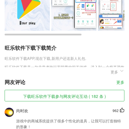
旺乐软件下载下载简介
旺乐软件下载
APP,现在下载,新用户还送新人礼包.
旺乐软件下载是一款非常考验玩家胆量的闯关游戏，进入到一个极其恐怖
更多
的古堡当中，更多恐怖的事件将会在你的身边发生，你要在恐惧当中想出
更多办法来帮助自己完成逃生任务。拥有许多的关卡模式等你来完成，在
网友评论
更多
不同场景中进行探索，收集更多线索，帮助你完成逃生任务。
旺乐软件下载软件特色
下载旺乐软件下载参与网友评论互动 ( 182 条 )
1,所有的信息都是精准有用的,是由权威机构搜集推送的,有需要的用户可
以了解下;
尚时欢
962
2,为收银员定制专属收款通道，支付只需要两秒钟，节省了很多的支付时
游戏中的商城系统提供了很多个性化的道具，让我可以打造独特
间，也避免了排队
的形象！