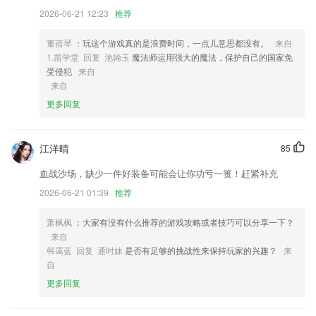
3,【OFFICE图文教程】一对一教2265用户OFFICE图文教程
2026-06-21 12:23
推荐
4,支持项目管理
董蓓琴
：玩这个游戏真的是浪费时间，一点儿意思都没有。
来自
5,【开启艺术之旅】与未来上级直接沟通,当场拍板,闪电入职
1.苗学堂 回复 池翰玉
魔法师运用强大的魔法，保护自己的国家免
6,支持多种文件格式，WORD/PPT/EXCEL/PDF/图片等格式可直接打
受侵犯
来自
印。
来自
更多回复
旺乐软件下载软件优势
1.提供校内新闻及资讯，及时获知公告通知
江洋晴
85
2.能够运用的功能也是十分的多
血战沙场，缺少一件好装备可能会让你功亏一篑！赶紧补充
3.知识点：按科目生成题库，练习题随时做
2026-06-21 01:39
推荐
4.通过体验水果店店长的角色，在经营水果店的同时，认识各种各样的水
果；
萧枫枫
：大家有没有什么推荐的游戏攻略或者技巧可以分享一下？
5.【全过程评测】测复习、测进展、测学习培训。
来自
韩霭蓝 回复 通时妹
是否有足够的挑战性来保持玩家的兴趣？
来
6.如果2265用户是专业的钢琴演奏大师，相信一定能发挥弹琴吧的魔力；
自
旺乐软件下载更新了什么?
更多回复
修复全景摄像头的部分BUG