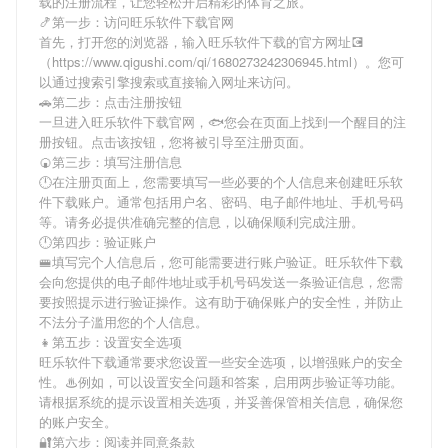
载
的注册流程，让您轻松开启精彩的体育之旅。
🍤第一步：访问旺乐软件下载官网
首先，打开您的浏览器，输入
旺乐软件下载
的官方网址💽
（https://www.qigushi.com/qi/1680273242306945.html）。您可
以通过搜索引擎搜索或直接输入网址来访问。
🚗第二步：点击注册按钮
一旦进入
旺乐软件下载
官网，🐟您会在页面上找到一个醒目的注
册按钮。点击该按钮，您将被引导至注册页面。
🍘第三步：填写注册信息
🕛在注册页面上，您需要填写一些必要的个人信息来创建
旺乐软
件下载
账户。通常包括用户名、密码、电子邮件地址、手机号码
等。请务必提供准确完整的信息，以确保顺利完成注册。
🕛第四步：验证账户
🚝填写完个人信息后，您可能需要进行账户验证。
旺乐软件下载
会向您提供的电子邮件地址或手机号码发送一条验证信息，您需
要按照提示进行验证操作。这有助于确保账户的安全性，并防止
不法分子滥用您的个人信息。
👧第五步：设置安全选项
旺乐软件下载
通常要求您设置一些安全选项，以增强账户的安全
性。♨例如，可以设置安全问题和答案，启用两步验证等功能。
请根据系统的提示设置相关选项，并妥善保管相关信息，确保您
的账户安全。
🔐第六步：阅读并同意条款