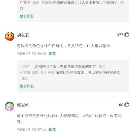
广壮宇 回复 胥娣晶
游戏的音效设计让人身临其境，太震撼了
来
式互联网化解决方案
自
4.让你可以感觉到在真正的看书
更多回复
5.网站消息提醒，实时浏览到会员消息和动态
6.北辰遴选app北辰遴选教师端
胡友彩
377
二四六天天好(944cc)大乐透开奖结果更新了什么?
游戏中的角色设计个性鲜明，各具特色，让人难以忘怀。
要闻频道「澎友们都在问什么」板块展现形式优化。
2026-06-30 09:43
推荐
优化部分功能，更多彩蛋等你发现
叶晴和
：游戏内容丰富，有很多值得探索的地方
来自
月卡免押卡随心骑，优惠活动不停歇
利堂娥 回复 单于有生
游戏社区热情友善，可以交到很多好朋友
来自
【 新增 】我的呆币可当钱花，无任何使用门槛
更多回复
直播活动分组观看权限扩充，新增活动密码白名单F码观看！~
新增判断版本
都岩钧
60
联系我们
以上就是二四六天天好(944cc)大乐透开奖结果的介绍，如果您喜欢这款
这个游戏的多样化玩法让人眼花缭乱，从战斗到解谜，应有尽
软件，您可以到应用商店进行打分评论，说出您的使用经历，以帮助我们
有。
更好的对产品进行优化修改。
2026-06-30 07:44
推荐