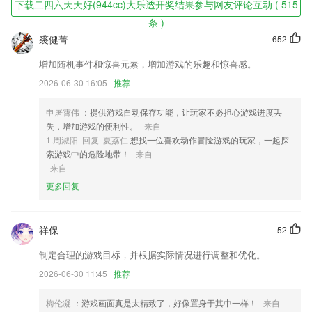
的策略对决。
下载二四六天天好(944cc)大乐透开奖结果参与网友评论互动 ( 515
条 )
二四六天天好(944cc)大乐透开奖结果软件特色
裘健菁
652
1,限时包邮活动,轻松购药,隐私配送,买药更加放心;
增加随机事件和惊喜元素，增加游戏的乐趣和惊喜感。
2,还有全套的装备资料都能够让你轻松备考，有最新的记忆方法，掌握更
2026-06-30 16:05
推荐
多的知识。
3,帮助公司老板、高管合理避税、规避企业财务风险；
申屠霄伟
：提供游戏自动保存功能，让玩家不必担心游戏进度丢
4,提供给大家的参考数据还是非常全面的哟,最新的市场信息也可以在线
失，增加游戏的便利性。
来自
了解到
1.周淑阳 回复 夏荔仁
想找一位喜欢动作冒险游戏的玩家，一起探
索游戏中的危险地带！
来自
5,个性化秒表，人性化计时器，精准帮助用户计算时间
来自
6,全面覆盖多个考试类型：目标考试类型覆盖国家公务员，地方公务员省
更多回复
考，事业单位等多个大类，解析考点面面俱到。
二四六天天好(944cc)大乐透开奖结果软件优势
祥保
52
1.更好的享受学习评价服务，而且还可以进行考勤查询等等服务。
制定合理的游戏目标，并根据实际情况进行调整和优化。
2.让学生更好的了解各种不同的知识点，这些知识点了解更全面
2026-06-30 11:45
推荐
3.好医靠团队：立足医生、直播系统开发、医师学习资源平台、好医靠团
队在医疗领域为各医疗相关机构提供系统开发、政策推广、会议管理、会
梅伦凝
：游戏画面真是太精致了，好像置身于其中一样！
来自
员管理、会员分等级应用、市场活动推广、大数据应用、运营培训等一站