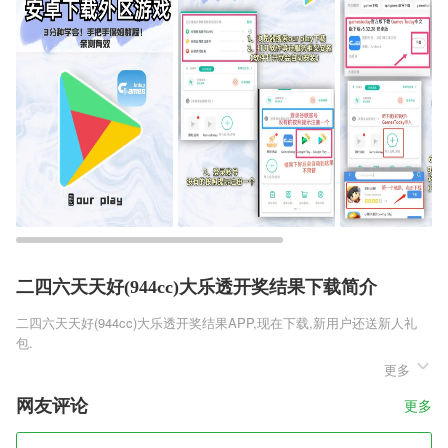
二四六天天好(944cc)大乐透开奖结果下载简介
二四六天天好(944cc)大乐透开奖结果
APP,现在下载,新用户还送新人礼
包.
更多
二四六天天好(944cc)大乐透开奖结果是一款魔幻卡通风格的的幻想卡牌
策略手游，有趣的魔幻冒险故事剧情，各种幻想种族英雄人物，玩家可以
网友评论
更多
尽情的收集，操作可爱的小魔女们进行不同的冒险，诸多刺激的魔幻冒险
关卡，玩家随时可挑战，搭配不同的战术阵容，幻想魔女首发版进行各种