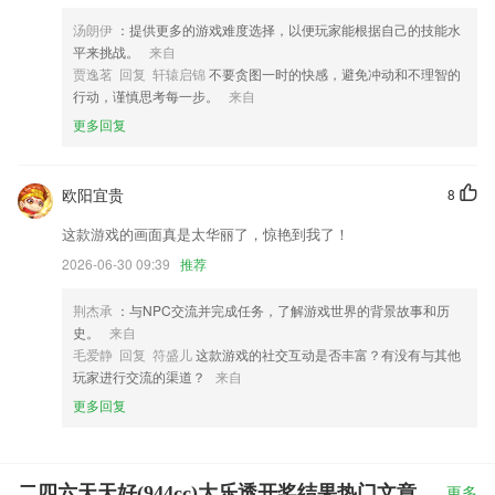
汤朗伊
：提供更多的游戏难度选择，以便玩家能根据自己的技能水
平来挑战。
来自
贾逸茗 回复 轩辕启锦
不要贪图一时的快感，避免冲动和不理智的
行动，谨慎思考每一步。
来自
更多回复
欧阳宜贵
8
这款游戏的画面真是太华丽了，惊艳到我了！
2026-06-30 09:39
推荐
荆杰承
：与NPC交流并完成任务，了解游戏世界的背景故事和历
史。
来自
毛爱静 回复 符盛儿
这款游戏的社交互动是否丰富？有没有与其他
玩家进行交流的渠道？
来自
更多回复
二四六天天好(944cc)大乐透开奖结果热门文章
更多