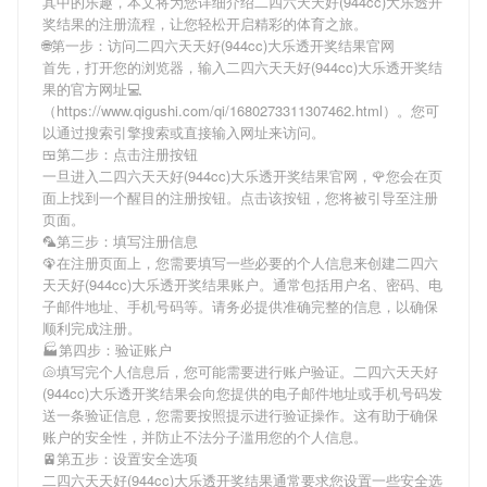
其中的乐趣，本文将为您详细介绍
二四六天天好(944cc)大乐透开
奖结果
的注册流程，让您轻松开启精彩的体育之旅。
🌐第一步：访问二四六天天好(944cc)大乐透开奖结果官网
首先，打开您的浏览器，输入
二四六天天好(944cc)大乐透开奖结
果
的官方网址💻
（https://www.qigushi.com/qi/1680273311307462.html）。您可
以通过搜索引擎搜索或直接输入网址来访问。
🍱第二步：点击注册按钮
一旦进入
二四六天天好(944cc)大乐透开奖结果
官网，🌹您会在页
面上找到一个醒目的注册按钮。点击该按钮，您将被引导至注册
页面。
🦜第三步：填写注册信息
🦚在注册页面上，您需要填写一些必要的个人信息来创建
二四六
天天好(944cc)大乐透开奖结果
账户。通常包括用户名、密码、电
子邮件地址、手机号码等。请务必提供准确完整的信息，以确保
顺利完成注册。
🏭第四步：验证账户
🐚填写完个人信息后，您可能需要进行账户验证。
二四六天天好
(944cc)大乐透开奖结果
会向您提供的电子邮件地址或手机号码发
送一条验证信息，您需要按照提示进行验证操作。这有助于确保
账户的安全性，并防止不法分子滥用您的个人信息。
🚈第五步：设置安全选项
二四六天天好(944cc)大乐透开奖结果
通常要求您设置一些安全选