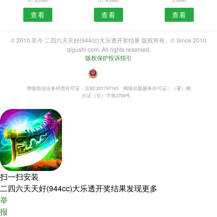
查看
查看
查看
© 2010 至今 二四六天天好(944cc)大乐透开奖结果 版权所有。© Since 2010
qigushi.com. All rights reserved.
版权保护投诉指引
・
增值电信业务经营许可证：京B2-201797163
网络出版服务许可证：（署）网
出证（京）字第2799号
扫一扫安装
二四六天天好(944cc)大乐透开奖结果发现更多
举
报