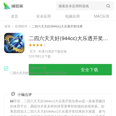
首页
安卓应用
电脑应用
MAC应用
资讯
专题
设计奖
创意应用
首页
>
应用软件
>
二四六天天好(944cc)大乐透开奖结果
问答
二四六天天好(944cc)大乐透开奖结果
官方
年满12周岁
下载安装
次下载
2247891
需优先下载
安全下载
二四六天天好(944cc)大乐透开奖结果安装
小编点评
🏰导语：
二四六天天好(944cc)大乐透开奖结果
🌭是一家备受瞩目
的体育平台，📠提供丰富多样的体育赛事和刺激的游戏体验。如
果您想加入
二四六天天好(944cc)大乐透开奖结果
的大家庭，参与