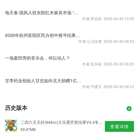
地天泰·国风入驻东阳红木家具市场 “新中式”热浪席卷东阳
作者:莘伯有 2026-06-30 13:00
2026年杭州富阳区民办初中摇号结果汇总
作者:公冶珍勇 2026-06-30 06:53
一场麦田旁的音乐会，何以动人？
作者:应兴枝 2026-06-30 06:20
甘李药业创始人甘忠如向北大捐赠1亿元：用科研成就 点亮下一个百年
作者:平瑗天 2026-06-30 09:12
历史版本
二四六天天好(944cc)大乐透开奖结果V4.0专业版
查看详情
59.97MB