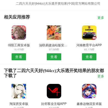
二四六天天好(944cc)大乐透开奖结果(中国)官方网站有限公司
相关应用推荐
更多
绵阳工商安卓版
油联易捷油站版安卓版
河南教育平台APP
16.47MB
97.58MB
65.17MB
查看
查看
查看
下载了二四六天天好(944cc)大乐透开奖结果的朋友都
下载了
更多
淘深房安卓版
比邻客业主端APP
鑫春达物流安卓版
31.83MB
57.85MB
3.3MB