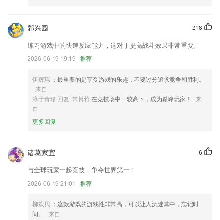
6688体育app浏览器更新了什么?
调整任务详情"安全级别"的位置
郭兴园
218
更多年味，更多折扣，更多惊喜！识货等你来哦~
练习游戏中的快速反应能力，这对于提高战斗效果非常重要。
新增嘟嘟海况,为您的出行提前预警.
2026-06-19 19:19
推荐
增加代人叫车功能
伊辉瑶
：最重要的是享受游戏的乐趣，不要过分追求竞争和胜利。
优化水印照片拍摄保存功能
来自
淳于青珍 回复 常博竹
在竞技场中一较高下，成为巅峰玩家！
来
签约详情新增“签约业态”
自
联系我们
更多回复
以上就是6688体育app浏览器的介绍，如果您喜欢这款软件，您可以到应
用商店进行打分评论，说出您的使用经历，以帮助我们更好的对产品进行
优化修改。
诸葛家宜
6
与全球玩家一起竞技，争夺世界第一！
2026-06-19 21:01
推荐
柳欢贝
：这款游戏的游戏性非常高，可以让人沉迷其中，忘记时
间。
来自