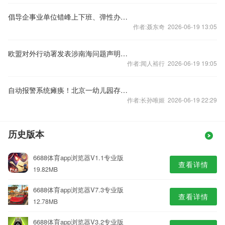
倡导企事业单位错峰上下班、弹性办公！北京发布七条响应措施
作者:聂东奇 2026-06-19 13:05
欧盟对外行动署发表涉南海问题声明，中国驻欧盟使团驳斥
作者:闻人裕行 2026-06-19 19:05
自动报警系统瘫痪！北京一幼儿园存重大火灾隐患
作者:长孙唯姬 2026-06-19 22:29
历史版本
6688体育app浏览器V1.1专业版
查看详情
19.82MB
6688体育app浏览器V7.3专业版
查看详情
12.78MB
6688体育app浏览器V3.2专业版