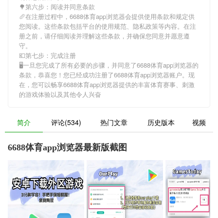
🌳第六步：阅读并同意条款
🥖在注册过程中，
6688体育app浏览器
会提供使用条款和规定供
您阅读。这些条款包括平台的使用规范、隐私政策等内容。在注
册之前，请仔细阅读并理解这些条款，并确保您同意并愿意遵
守。
💶第七步：完成注册
🖥一旦您完成了所有必要的步骤，并同意了
6688体育app浏览器
的
条款，恭喜您！您已经成功注册了6688体育app浏览器账户。现
在，您可以畅享
6688体育app浏览器
提供的丰富体育赛事、刺激
的游戏体验以及其他令人兴奋
简介
评论(534)
热门文章
历史版本
视频
6688体育app浏览器最新版截图