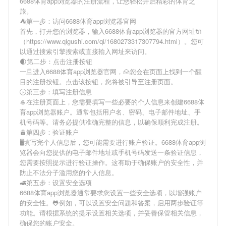
6688体育app浏览器
的注册流程，让您轻松开启精彩的体育之
旅。
⛺第一步：访问6688体育app浏览器官网
首先，打开您的浏览器，输入
6688体育app浏览器
的官方网址🔌
（https://www.qigushi.com/qi/1680273317307794.html）。您可
以通过搜索引擎搜索或直接输入网址来访问。
🌒第二步：点击注册按钮
一旦进入
6688体育app浏览器
官网，🙍您会在页面上找到一个醒
目的注册按钮。点击该按钮，您将被引导至注册页面。
🕟第三步：填写注册信息
🥌在注册页面上，您需要填写一些必要的个人信息来创建
6688体
育app浏览器
账户。通常包括用户名、密码、电子邮件地址、手
机号码等。请务必提供准确完整的信息，以确保顺利完成注册。
🚊第四步：验证账户
🖥填写完个人信息后，您可能需要进行账户验证。
6688体育app浏
览器
会向您提供的电子邮件地址或手机号码发送一条验证信息，
您需要按照提示进行验证操作。这有助于确保账户的安全性，并
防止不法分子滥用您的个人信息。
🚅第五步：设置安全选项
6688体育app浏览器
通常要求您设置一些安全选项，以增强账户
的安全性。🐸例如，可以设置安全问题和答案，启用两步验证等
功能。请根据系统的提示设置相关选项，并妥善保管相关信息，
确保您的账户安全。