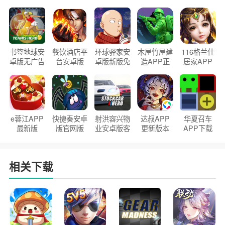
书签地球安
餐饮酒店平
环球驿家安
木屋竹屋建
116格兰仕
卓版无广告
台安卓版
卓版新版免
造APP正
居家APP
官方正版
2026版
费下载
版2026
手机版
e蓉江APP
快捷奏安卓
射洪容兴物
达叔APP
华夏召车
最新版
版官网版
业安卓版客
更新版本
APP下载
户端
2026
安装2026
相关下载