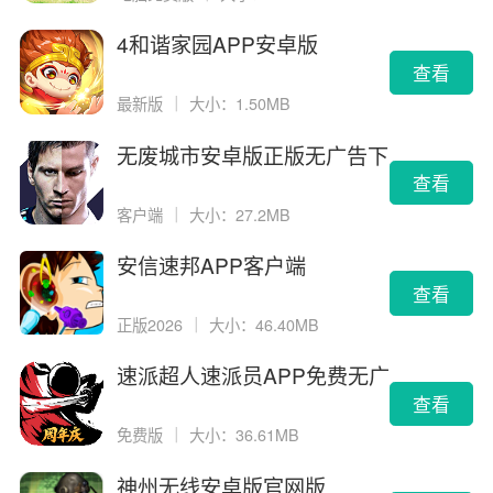
4和谐家园APP安卓版
查看
最新版
｜
大小：1.50MB
无废城市安卓版正版无广告下
载
查看
客户端
｜
大小：27.2MB
安信速邦APP客户端
查看
正版2026
｜
大小：46.40MB
速派超人速派员APP免费无广
告版
查看
免费版
｜
大小：36.61MB
神州无线安卓版官网版