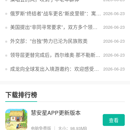
俄罗斯“终结者”战车更名“斯皮里顿”：寓意强大可靠，彰显俄精神力量
2026-06-23
美国提出“非同寻常要求”，双方多个领域分歧依旧，印美贸易谈判进入“关键阶段”
2026-06-23
外交部：''台独''势力已沦为民族败类
2026-06-23
领导层更替完成后，西尔维奥·那不勒斯出任Lucid首席执行官
2026-06-23
成龙向全球发出入境游邀约：欢迎感受无滤镜的真实中国
2026-06-23
下载排行榜
慧安星APP更新版本
查看
电脑免费版
｜
大小：98.93MB