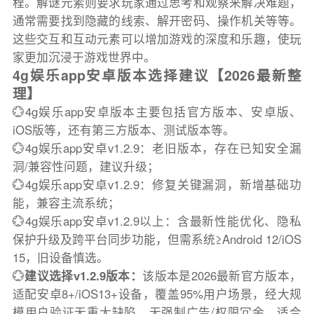
程。解谜元素则要求玩家通过思考和观察来解决难题，
通常需要找到隐藏的线索、解开密码、操作机关等等。
这些交互和互动元素可以增加游戏的深度和乐趣，使玩
家更加沉浸于游戏世界中。
4g娱乐app安卓版本选择建议【2026最新整
理】
💮4g娱乐app安卓版本主要包括官方版本、安卓版、
iOS版等，还有第三方版本、测试版本等。
💮4g娱乐app安卓v1.2.9：老旧版本，存在已知安全漏
洞/兼容性问题，建议升级；
💮4g娱乐app安卓v1.2.9：修复关键漏洞，新增基础功
能，兼容主流系统；
💮4g娱乐app安卓v1.2.9以上：含最新性能优化、隐私
保护升级及跨平台同步功能，但需系统≥Android 12/iOS
15，旧设备慎选。
💮
建议选择v1.2.9版本：
该版本是2026最新官方版本，
适配安卓8+/iOS13+设备，覆盖95%用户场景，经大规
模用户验证无重大缺陷，无强制广告/权限冗余，适合