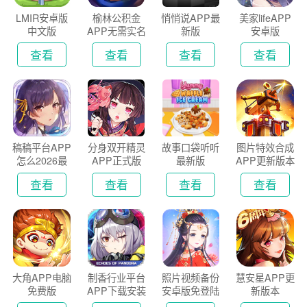
LMIR安卓版
榆林公积金
悄悄说APP最
美家lifeAPP
中文版
APP无需实名
新版
安卓版
认证版
查看
查看
查看
查看
稿稿平台APP
分身双开精灵
故事口袋听听
图片特效合成
怎么2026最
APP正式版
最新版
APP更新版本
新版
2026
查看
查看
查看
查看
大角APP电脑
制香行业平台
照片视频备份
慧安星APP更
免费版
APP下载安装
安卓版免登陆
新版本
2026
版