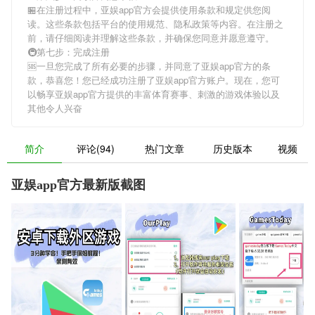
🏪在注册过程中，
亚娱app官方
会提供使用条款和规定供您阅
读。这些条款包括平台的使用规范、隐私政策等内容。在注册之
前，请仔细阅读并理解这些条款，并确保您同意并愿意遵守。
🚇第七步：完成注册
🆘一旦您完成了所有必要的步骤，并同意了
亚娱app官方
的条
款，恭喜您！您已经成功注册了亚娱app官方账户。现在，您可
以畅享
亚娱app官方
提供的丰富体育赛事、刺激的游戏体验以及
其他令人兴奋
简介
评论(94)
热门文章
历史版本
视频
亚娱app官方最新版截图