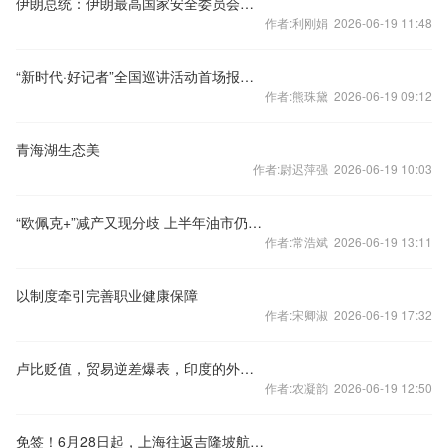
伊朗总统：伊朗最高国家安全委员会已决定推进谈判
作者:利刚娟 2026-06-19 11:48
“新时代·好记者”全国巡讲活动首场报告会在京举办
作者:熊珠黛 2026-06-19 09:12
青海湖生态美
作者:尉迟萍强 2026-06-19 10:03
“欧佩克+”减产又现分歧 上半年油市仍存下行风险
作者:常浩斌 2026-06-19 13:11
以制度牵引完善职业健康保障
作者:宋卿淑 2026-06-19 17:32
卢比贬值，贸易逆差爆表，印度的外汇是如何陷入死循环的？
作者:农凝韵 2026-06-19 12:50
免签！6月28日起，上海往返吉隆坡航线全新开航