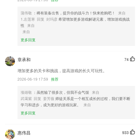
4,选择科室
5,简单易用，快速上手操作
蒲伟敬
：稀有装备出售，提升你的战斗力！快来抢购吧！
来自
6,绑定设备的操作非常的简单，就像平时使用蓝牙功能连接其他设备一样
1.左莲寒 回复 封玛彦
希望增加更多游戏解谜元素，增加游戏挑战
简单；
性
来自
来自
亚娱app官方软件优势
更多回复
1.支持日语视频观看，选择即可观看到视频，极速掌握视频。
2.班级组建，在线上可以建立班级群，班里同学互动交流，能够随时PK
章承和
74
学习进度；
增加更多的关卡和挑战，提高游戏的长久可玩性。
3.包括1200个汉字和5000个词语，识字量覆盖常用书面语的90%。
2026-06-19 17:59
推荐
4.图文并茂，介绍各类交通标志，并附带说明
5.使用APP以后车主们可以随时随地的进行换证，非常的方便高效；
项雄敬
：虽然输了很多次，但我不会气馁
来自
武霭紫 回复 姜芳薇
师徒关系是一个相互成长的过程，我们要不断
6.广场等中心功用，依托于专业的学习资源，供给丰厚学习手法，以简略
学习和进步，成为更好的游戏玩家。
来自
直观的方式；
更多回复
亚娱app官方更新了什么?
优化消息提醒功能，确保工作消息无遗漏。
惠伟昌
933
修复定位字段位置显示不准确的问题；