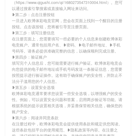
（https://www.qigushi.com/qi/1680273547310004.html）。您可
以通过搜索引擎搜索或直接输入网址来访问。
❥第二步：点击注册按钮
一旦进入欧博体彩电竞官网，您会在页面上找到一个醒目的注册
按钮。点击该按钮，您将被引导至注册页面。
❥第三步：填写注册信息
在注册页面上，您需要填写一些必要的个人信息来创建欧博体彩
电竞账户。通常包括用户名、❥密码、❥电子邮件地址、❥手机
号码等。请务必提供准确完整的信息，以确保顺利完成注册。
❥第四步：验证账户
填写完个人信息后，您可能需要进行账户验证。欧博体彩电竞会
向您提供的电子邮件地址或手机号码发送一条验证信息，您需要
按照提示进行验证操作。这有助于确保账户的安全性，并防止不
法分子滥用您的个人信息。
❥第五步：设置安全选项
欧博体彩电竞通常要求您设置一些安全选项，以增强账户的安全
性。例如，可以设置安全问题和答案，启用两步验证等功能。请
根据系统的提示设置相关选项，并妥善保管相关信息，确保您的
账户安全。
❥第六步：阅读并同意条款
在注册过程中，欧博体彩电竞会提供使用条款和规定供您阅读。
这些条款包括平台的使用规范、❥隐私政策等内容。在注册之
前，请仔细阅读并理解这些条款，并确保您同意并愿意遵守。