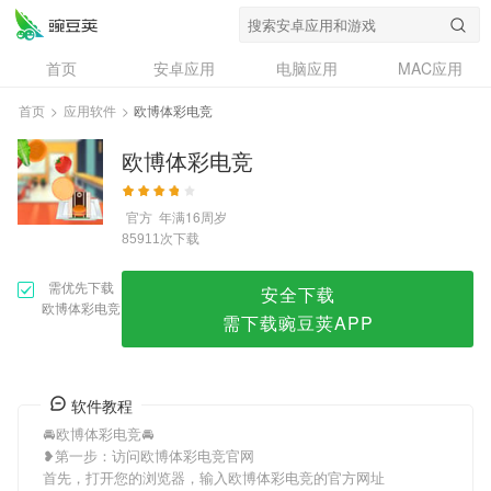
欧博体彩电竞
首页
安卓应用
电脑应用
MAC应用
资讯
专题
设计奖
创意应用
首页
>
应用软件
>
欧博体彩电竞
问答
欧博体彩电竞
官方
年满16周岁
次下载
85911
需优先下载
安全下载
欧博体彩电竞
需下载豌豆荚APP
软件教程
🚘欧博体彩电竞🚘
❥第一步：访问欧博体彩电竞官网
首先，打开您的浏览器，输入欧博体彩电竞的官方网址