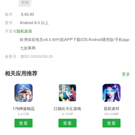
空间
版本
8.93.83
要求
Android 8.0 以上
开发者
隐私政策
欧博体彩电竞v8.0.8(中国)APP下载IOS/Android通用版/手机app-
七故事网
备案号：豫B2-20030028-29
相关应用推荐
更多
176神途精品
口袋比卡丘游戏
音跃派对
6.27GB
9.73GB
350.26MB
查看
查看
查看