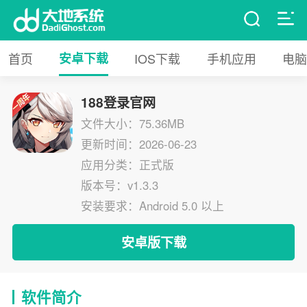
首页
安卓下载
IOS下载
手机应用
电脑
188登录官网
文件大小：75.36MB
更新时间：2026-06-23
应用分类：正式版
版本号：v1.3.3
安装要求：Android 5.0 以上
安卓版下载
软件简介