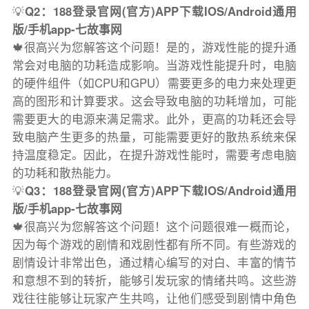
💡
Q2：188登录官网(官方)APP下载IOS/Android通用
版/手机app-七故事网
🍁很高兴为您解答这个问题！是的，游戏性能的提升通
常会对电脑的功耗造成影响。当游戏性能提升时，电脑
的硬件组件（如CPU和GPU）需要更多的电力来处理更
高的图形和计算要求。这会导致电脑的功耗增加，可能
需要更大的电源来满足需求。此外，更高的功耗还会导
致电脑产生更多的热量，可能需要更好的散热系统来保
持温度稳定。因此，在提升游戏性能时，需要考虑电脑
的功耗和散热能力。
💡
Q3：188登录官网(官方)APP下载IOS/Android通用
版/手机app-七故事网
🍁很高兴为您解答这个问题！这个问题很难一概而论，
因为每个游戏的剧情和戏剧性都有所不同。有些游戏的
剧情设计非常出色，通过精心编写的对白、丰富的情节
和意想不到的转折，能够引发玩家的情绪共鸣。这些游
戏往往能够让玩家产生共鸣，让他们感受到剧情中角色