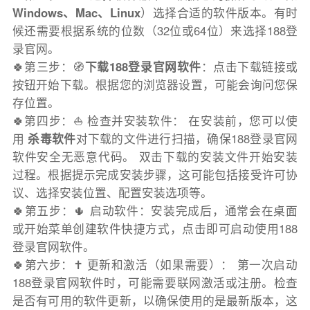
Windows、Mac、Linux
）选择合适的软件版本。有时
候还需要根据系统的位数（32位或64位）来选择188登
录官网。
🍀第三步：🧭
下载188登录官网软件
：点击下载链接或
按钮开始下载。根据您的浏览器设置，可能会询问您保
存位置。
🍀第四步：⛵️ 检查并安装软件： 在安装前，您可以使
用
杀毒软件
对下载的文件进行扫描，确保188登录官网
软件安全无恶意代码。 双击下载的安装文件开始安装
过程。根据提示完成安装步骤，这可能包括接受许可协
议、选择安装位置、配置安装选项等。
🍀第五步：🌵 启动软件：安装完成后，通常会在桌面
或开始菜单创建软件快捷方式，点击即可启动使用188
登录官网软件。
🍀第六步：✝️ 更新和激活（如果需要）： 第一次启动
188登录官网软件时，可能需要联网激活或注册。检查
是否有可用的软件更新，以确保使用的是最新版本，这