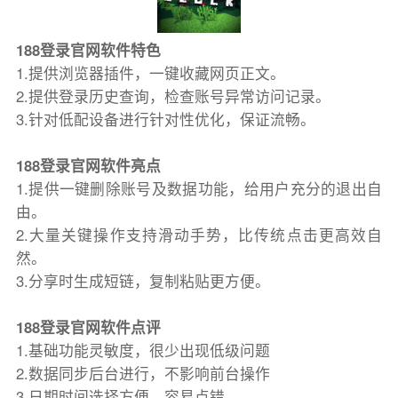
188登录官网软件特色
1.提供浏览器插件，一键收藏网页正文。
2.提供登录历史查询，检查账号异常访问记录。
3.针对低配设备进行针对性优化，保证流畅。
188登录官网软件亮点
1.提供一键删除账号及数据功能，给用户充分的退出自
由。
2.大量关键操作支持滑动手势，比传统点击更高效自
然。
3.分享时生成短链，复制粘贴更方便。
188登录官网软件点评
1.基础功能灵敏度，很少出现低级问题
2.数据同步后台进行，不影响前台操作
3.日期时间选择方便，容易点错