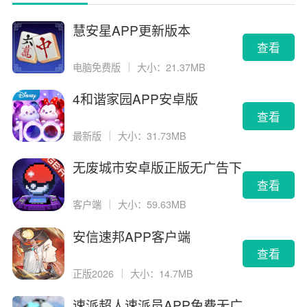
慧安星APP更新版本
查看
电脑免费版
｜
大小：21.37MB
4和谐家园APP安卓版
查看
最新版
｜
大小：31.73MB
无废城市安卓版正版无广告下
载
查看
客户端
｜
大小：59.63MB
安信速邦APP客户端
查看
正版2026
｜
大小：14.7MB
速派超人速派员APP免费无广