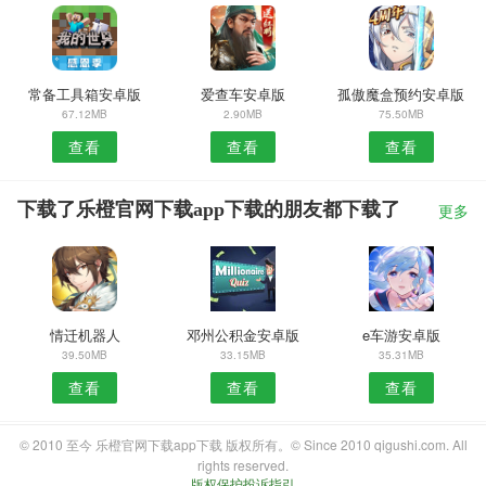
常备工具箱安卓版
爱查车安卓版
孤傲魔盒预约安卓版
67.12MB
2.90MB
75.50MB
查看
查看
查看
下载了乐橙官网下载app下载的朋友都下载了
更多
情迁机器人
邓州公积金安卓版
e车游安卓版
39.50MB
33.15MB
35.31MB
查看
查看
查看
© 2010 至今 乐橙官网下载app下载 版权所有。© Since 2010 qigushi.com. All
rights reserved.
版权保护投诉指引