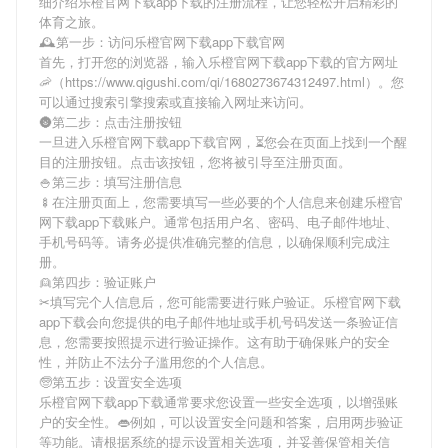
细介绍
乐橙官网下载app下载
的注册流程，让您轻松开启精彩的
体育之旅。
🕰第一步：访问乐橙官网下载app下载官网
首先，打开您的浏览器，输入
乐橙官网下载app下载
的官方网址
🦐（https://www.qigushi.com/qi/1680273674312497.html）。您
可以通过搜索引擎搜索或直接输入网址来访问。
🌚第二步：点击注册按钮
一旦进入
乐橙官网下载app下载
官网，⏳您会在页面上找到一个醒
目的注册按钮。点击该按钮，您将被引导至注册页面。
🍚第三步：填写注册信息
🍢在注册页面上，您需要填写一些必要的个人信息来创建
乐橙官
网下载app下载
账户。通常包括用户名、密码、电子邮件地址、
手机号码等。请务必提供准确完整的信息，以确保顺利完成注
册。
👱第四步：验证账户
✂填写完个人信息后，您可能需要进行账户验证。
乐橙官网下载
app下载
会向您提供的电子邮件地址或手机号码发送一条验证信
息，您需要按照提示进行验证操作。这有助于确保账户的安全
性，并防止不法分子滥用您的个人信息。
🧓第五步：设置安全选项
乐橙官网下载app下载
通常要求您设置一些安全选项，以增强账
户的安全性。👄例如，可以设置安全问题和答案，启用两步验证
等功能。请根据系统的提示设置相关选项，并妥善保管相关信