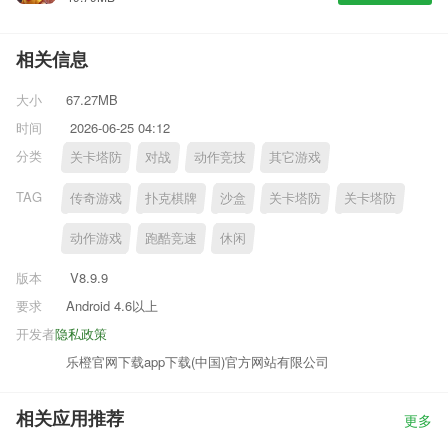
相关信息
大小
67.27MB
时间
2026-06-25 04:12
分类
关卡塔防
对战
动作竞技
其它游戏
TAG
传奇游戏
扑克棋牌
沙盒
关卡塔防
关卡塔防
动作游戏
跑酷竞速
休闲
版本
V8.9.9
要求
Android 4.6以上
开发者
隐私政策
乐橙官网下载app下载(中国)官方网站有限公司
相关应用推荐
更多