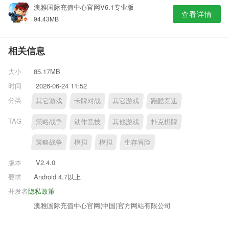
澳雅国际充值中心官网V6.1专业版
查看详情
94.43MB
相关信息
大小
85.17MB
时间
2026-06-24 11:52
分类
其它游戏
卡牌对战
其它游戏
跑酷竞速
TAG
策略战争
动作竞技
其他游戏
扑克棋牌
策略战争
模拟
模拟
生存冒险
版本
V2.4.0
要求
Android 4.7以上
开发者
隐私政策
澳雅国际充值中心官网(中国)官方网站有限公司