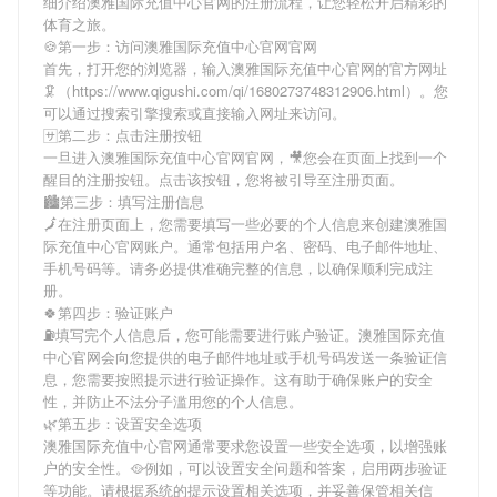
细介绍
澳雅国际充值中心官网
的注册流程，让您轻松开启精彩的
体育之旅。
🍪第一步：访问澳雅国际充值中心官网官网
首先，打开您的浏览器，输入
澳雅国际充值中心官网
的官方网址
🦑（https://www.qigushi.com/qi/1680273748312906.html）。您
可以通过搜索引擎搜索或直接输入网址来访问。
🈂第二步：点击注册按钮
一旦进入
澳雅国际充值中心官网
官网，🎥您会在页面上找到一个
醒目的注册按钮。点击该按钮，您将被引导至注册页面。
🏙第三步：填写注册信息
🗾在注册页面上，您需要填写一些必要的个人信息来创建
澳雅国
际充值中心官网
账户。通常包括用户名、密码、电子邮件地址、
手机号码等。请务必提供准确完整的信息，以确保顺利完成注
册。
🍀第四步：验证账户
⛽️填写完个人信息后，您可能需要进行账户验证。
澳雅国际充值
中心官网
会向您提供的电子邮件地址或手机号码发送一条验证信
息，您需要按照提示进行验证操作。这有助于确保账户的安全
性，并防止不法分子滥用您的个人信息。
🌿第五步：设置安全选项
澳雅国际充值中心官网
通常要求您设置一些安全选项，以增强账
户的安全性。🥘例如，可以设置安全问题和答案，启用两步验证
等功能。请根据系统的提示设置相关选项，并妥善保管相关信