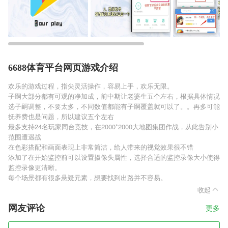
6688体育平台网页游戏介绍
欢乐的游戏过程，指尖灵活操作，容易上手，欢乐无限。
子嗣大部分都有可观的净加成，前中期让老婆生五个左右，根据具体情况
选子嗣调整，不要太多，不同数值都能有子嗣覆盖就可以了。。再多可能
抚养费也是问题，所以建议五个左右
最多支持24名玩家同台竞技，在2000*2000大地图集团作战，从此告别小
范围遭遇战
在色彩搭配和画面表现上非常简洁，给人带来的视觉效果很不错
添加了在开始监控前可以设置摄像头属性，选择合适的监控录像大小使得
监控录像更清晰。
每个场景都有很多悬疑元素，想要找到出路并不容易。
收起
网友评论
更多