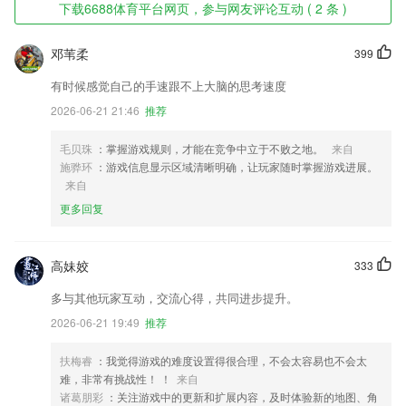
下载6688体育平台网页，参与网友评论互动 ( 2 条 )
邓苇柔
399
有时候感觉自己的手速跟不上大脑的思考速度
2026-06-21 21:46
推荐
毛贝珠
：掌握游戏规则，才能在竞争中立于不败之地。
来自
施骅环
：游戏信息显示区域清晰明确，让玩家随时掌握游戏进展。
来自
更多回复
高妹姣
333
多与其他玩家互动，交流心得，共同进步提升。
2026-06-21 19:49
推荐
扶梅睿
：我觉得游戏的难度设置得很合理，不会太容易也不会太
难，非常有挑战性！ ！
来自
诸葛朋彩
：关注游戏中的更新和扩展内容，及时体验新的地图、角