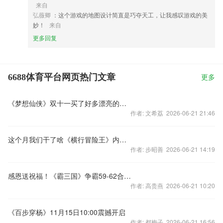
来自
弘薇卿
：这个游戏的地图设计简直是巧夺天工，让我感叹游戏的美
妙！
来自
更多回复
6688体育平台网页热门文章
更多
《梦想仙侠》双十一买了好多漂亮的衣服？不如游戏里面的秀秀秀
作者: 文希荔 2026-06-21 21:46
这个月我们干了啥《横行冒险王》内测7大看点首曝
作者: 步昭善 2026-06-21 14:19
感恩送祝福！《霸三国》争霸59-62合区11月18日温情再现
作者: 高贵燕 2026-06-21 10:20
《百步穿杨》11月15日10:00震撼开启
作者: 都梅子 2026-06-21 16:56