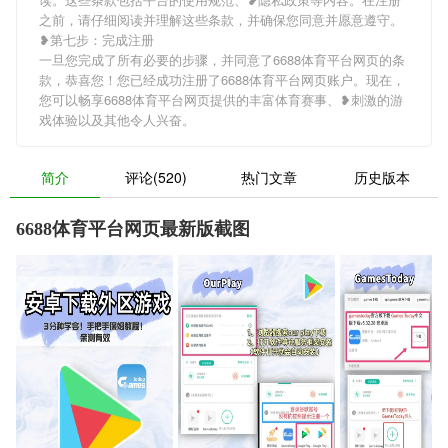
之前，请仔细阅读并理解这些条款，并确保您同意并愿意遵守。
❥第七步：完成注册
一旦您完成了所有必要的步骤，并同意了6688体育平台网页的条
款，恭喜您！您已经成功注册了6688体育平台网页账户。现在，
您可以畅享6688体育平台网页提供的丰富体育赛事、❥刺激的游
戏体验以及其他令人兴奋。
简介
评论(520)
热门文章
历史版本
6688体育平台网页最新版截图