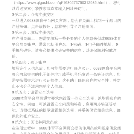
（https://www.qigushi.com/qi/1680273750312985.html）。您可
以通过搜索引擎搜索或直接输入网址来访问。
❥第二步：点击注册按钮
一旦进入6688体育平台网页官网，您会在页面上找到一个醒目的
注册按钮。点击该按钮，您将被引导至注册页面。
❥第三步：填写注册信息
在注册页面上，您需要填写一些必要的个人信息来创建6688体育
平台网页账户。通常包括用户名、❥密码、❥电子邮件地址、❥
手机号码等。请务必提供准确完整的信息，以确保顺利完成注
册。
❥第四步：验证账户
填写完个人信息后，您可能需要进行账户验证。6688体育平台网
页会向您提供的电子邮件地址或手机号码发送一条验证信息，您
需要按照提示进行验证操作。这有助于确保账户的安全性，并防
止不法分子滥用您的个人信息。
❥第五步：设置安全选项
6688体育平台网页通常要求您设置一些安全选项，以增强账户的
安全性。例如，可以设置安全问题和答案，启用两步验证等功
能。请根据系统的提示设置相关选项，并妥善保管相关信息，确
保您的账户安全。
❥第六步：阅读并同意条款
在注册过程中，6688体育平台网页会提供使用条款和规定供您阅
读。这些条款包括平台的使用规范、❥隐私政策等内容。在注册