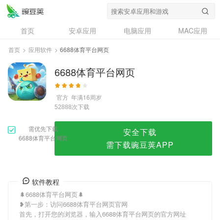
6688体育平台网页
首页
安卓应用
电脑应用
MAC应用
资讯
专题
设计奖
创意应用
首页
>
应用软件
>
6688体育平台网页
问答
6688体育平台网页
官方
年满16周岁
次下载
52888
需优先下载
安全下载
6688体育平台网页
需下载豌豆荚APP
软件教程
🌲6688体育平台网页🌲
❥第一步：访问6688体育平台网页官网
首先，打开您的浏览器，输入6688体育平台网页的官方网址