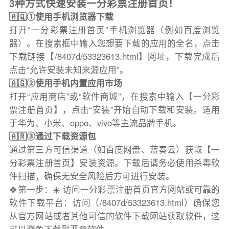
3种方式快速安装一分彩票注册首页！
🇦🇶①使用手机浏览器下载
打开“一分彩票注册首页”手机浏览器（例如百度浏览
器）。在搜索框中输入您想要下载的应用的全名，点击
下载链接【/8407d/53323613.html】网址，下载完成后
点击“允许安装未知来源应用”。
🇦🇬②使用手机内置应用市场
打开“应用商店”或“软件商城”，在搜索中输入【一分彩
票注册首页】，点击“安装”开始自动下载和安装。适用
于华为、小米、oppo、vivo等主流品牌手机。
🇦🇷③通过下载资源包
通过第三方可信渠道（如百度网盘、蓝奏云）获取【一
分彩票注册首页】安装资源。下载后请务必使用杀毒软
件扫描，确保无安全风险后方可进行安装。
🍀第一步：☀️ 访问一分彩票注册首页官方网站或可靠的
软件下载平台：访问（/8407d/53323613.html）确保您
从官方网站或者其他可信的软件下载网站获取软件，这