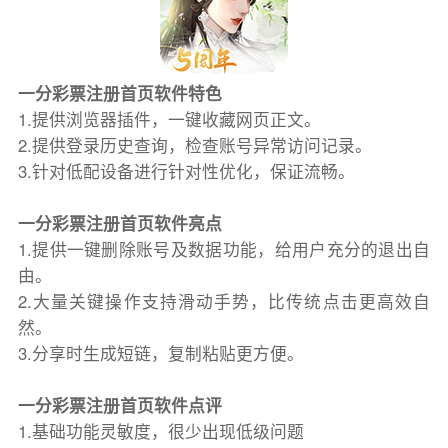
一分彩票注册首页软件特色
1.提供浏览器插件，一键收藏网页正文。
2.提供登录历史查询，检查账号异常访问记录。
3.针对低配设备进行针对性优化，保证流畅。
一分彩票注册首页软件亮点
1.提供一键删除账号及数据功能，给用户充分的退出自
由。
2.大量关键操作支持滑动手势，比传统点击更高效自
然。
3.分享时生成短链，复制粘贴更方便。
一分彩票注册首页软件点评
1.基础功能灵敏度，很少出现低级问题