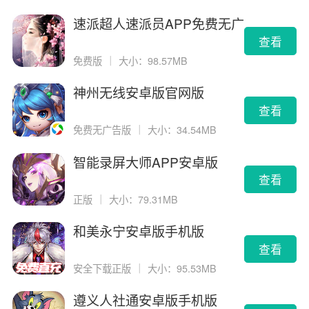
速派超人速派员APP免费无广
告版
查看
免费版
｜
大小：98.57MB
神州无线安卓版官网版
查看
免费无广告版
｜
大小：34.54MB
智能录屏大师APP安卓版
查看
正版
｜
大小：79.31MB
和美永宁安卓版手机版
查看
安全下载正版
｜
大小：95.53MB
遵义人社通安卓版手机版