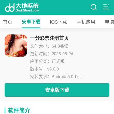
首页
安卓下载
IOS下载
手机应用
电脑
一分彩票注册首页
文件大小：64.84MB
更新时间：2026-06-24
应用分类：正式版
版本号：v3.6.0
安装要求：Android 5.0 以上
安卓版下载
软件简介