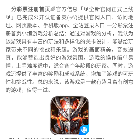
一分彩票注册首页
🌈官方信息「🔰全新官网正式上线
🔰」已完成公开认证备案(✅/)提供官网入口、访问地
址、网页版本、手机版app、全站登录入口.一分彩票注
册首页小编游戏分析总结：通过对游戏的分析，我认为
该游戏具有丰富的玩法和多样化的关卡设计，能够给玩
家带来不同的挑战和乐趣。游戏的画面精美，音效逼
真，能够营造出良好的游戏氛围。游戏的操作简单易
懂，上手难度适中，适合各个年龄段的玩家。同时，游
戏还提供了丰富的奖励和成就系统，增加了游戏的可玩
性和挑战性。总的来说，该游戏是一款有趣且富有创意
的游戏，值得一试。