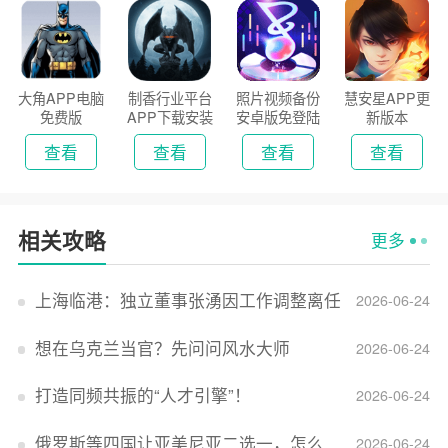
大角APP电脑
制香行业平台
照片视频备份
慧安星APP更
免费版
APP下载安装
安卓版免登陆
新版本
2026
版
查看
查看
查看
查看
相关攻略
更多
上海临港：独立董事张湧因工作调整离任
2026-06-24
想在乌克兰当官？先问问风水大师
2026-06-24
打造同频共振的“人才引擎”！
2026-06-24
俄罗斯等四国让亚美尼亚二选一，怎么回事？
2026-06-24