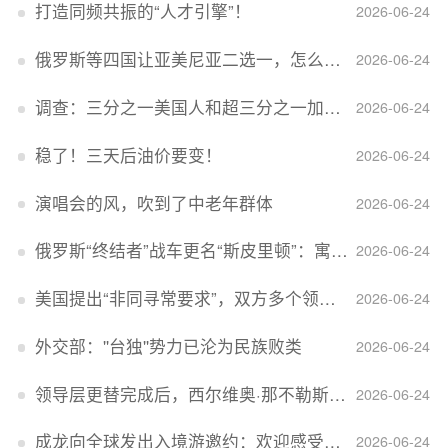
打造同频共振的“人才引擎”！
2026-06-24
俄罗斯等四国让亚美尼亚二选一，怎么回事？
2026-06-24
调查：三分之一美国人和超三分之一加拿大人感到经济压力
2026-06-24
稳了！三天后油价要变！
2026-06-24
演唱会的风，吹到了中老年群体
2026-06-24
俄罗斯“终结者”战车更名“斯皮里顿”：寓意强大可靠，彰显俄精神力量
2026-06-24
美国提出“非同寻常要求”，双方多个领域分歧依旧，印美贸易谈判进入“关键阶段”
2026-06-24
外交部：''台独''势力已沦为民族败类
2026-06-24
领导层更替完成后，西尔维奥·那不勒斯出任Lucid首席执行官
2026-06-24
成龙向全球发出入境游邀约：欢迎感受无滤镜的真实中国
2026-06-24