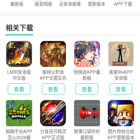
最新版
版官网版
业安卓版客
更新版本
APP下载
户端
2026
安装2026
相关下载
LMIR安卓版
榆林公积金
悄悄说APP最
美家lifeAPP
中文版
APP无需实名
新版
安卓版
认证版
查看
查看
查看
查看
稿稿平台APP
分身双开精灵
故事口袋听听
图片特效合成
怎么2026最
APP正式版
最新版
APP更新版本