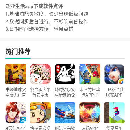
泛亚生活app下载软件点评
1.基础功能灵敏度，很少出现低级问题
2.数据同步后台进行，不影响前台操作
3.日期时间选择方便，容易点错
热门推荐
书签地球安
餐饮酒店平
环球驿家安
木屋竹屋建
116格兰仕
卓版无广告
台安卓版
卓版新版免
造APP正
居家APP
官方正版
2026版
费下载
版2026
手机版
e蓉江APP
快捷奏安卓
射洪容兴物
达叔APP
华夏召车