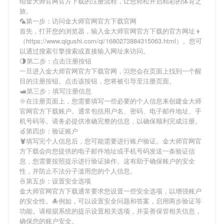
绍
金大师官网官方下载
的注册流程，让您轻松开启精彩的体育之
旅。
🦜第一步：访问金大师官网官方下载官网
首先，打开您的浏览器，输入
金大师官网官方下载
的官方网址👦
（https://www.qigushi.com/qi/1680273884315063.html）。您可
以通过搜索引擎搜索或直接输入网址来访问。
🌗第二步：点击注册按钮
一旦进入
金大师官网官方下载
官网，🈁您会在页面上找到一个醒
目的注册按钮。点击该按钮，您将被引导至注册页面。
🛥第三步：填写注册信息
🌞在注册页面上，您需要填写一些必要的个人信息来创建
金大师
官网官方下载
账户。通常包括用户名、密码、电子邮件地址、手
机号码等。请务必提供准确完整的信息，以确保顺利完成注册。
🍏第四步：验证账户
🦞填写完个人信息后，您可能需要进行账户验证。
金大师官网官
方下载
会向您提供的电子邮件地址或手机号码发送一条验证信
息，您需要按照提示进行验证操作。这有助于确保账户的安全
性，并防止不法分子滥用您的个人信息。
🍜第五步：设置安全选项
金大师官网官方下载
通常要求您设置一些安全选项，以增强账户
的安全性。🐙例如，可以设置安全问题和答案，启用两步验证等
功能。请根据系统的提示设置相关选项，并妥善保管相关信息，
确保您的账户安全。