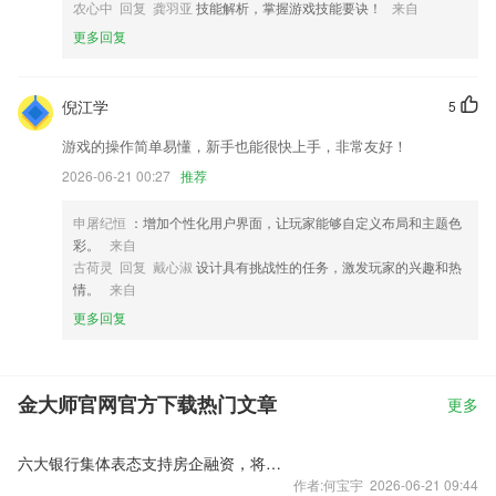
农心中 回复 龚羽亚
技能解析，掌握游戏技能要诀！
来自
更多回复
倪江学
5
游戏的操作简单易懂，新手也能很快上手，非常友好！
2026-06-21 00:27
推荐
申屠纪恒
：增加个性化用户界面，让玩家能够自定义布局和主题色
彩。
来自
古荷灵 回复 戴心淑
设计具有挑战性的任务，激发玩家的兴趣和热
情。
来自
更多回复
金大师官网官方下载热门文章
更多
六大银行集体表态支持房企融资，将如何影响楼市？
作者:何宝宇 2026-06-21 09:44