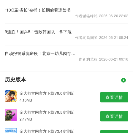
“10亿副省长”被捕！长期偷看违禁书
作者:赫连峰鸿 2026-06-20 22:02
9连胜！国乒8-1击败韩国队，拿下混合团体世界杯冠军
作者:司马国琴 2026-06-21 05:24
自动报警系统瘫痪！北京一幼儿园存重大火灾隐患
作者:冉艺程 2026-06-21 09:16
历史版本
金大师官网官方下载V9.0专业版
查看详情
4.16MB
金大师官网官方下载V9.5专业版
查看详情
2.47MB
金大师官网官方下载V3.4专业版