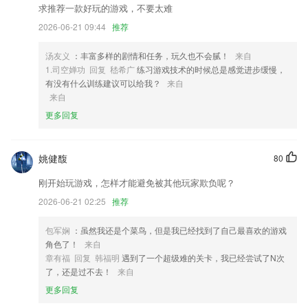
2,知识以为利，文化以为用，抱一无离，精一草亭。
求推荐一款好玩的游戏，不要太难
3,点击操作，简易直观，为宝宝量身定制
2026-06-21 09:44
推荐
4,链接通知/链接新闻的兼容显示，升级后方可浏览
汤友义
：丰富多样的剧情和任务，玩久也不会腻！
来自
5,学生可以在任何时间和地点轻松学习，配合学校英语课程，让学生拥有
1.司空婵功 回复 嵇希广
练习游戏技术的时候总是感觉进步缓慢，
更多的自主学习的空间和时间。
有没有什么训练建议可以给我？
来自
6,在线课程由业内资深2265专家独家原创提供
来自
更多回复
金大师官网官方下载软件优势
1.用户在软件中能够看到各种考点精通内容，更加熟练的掌握各个考点；
姚健馥
80
2.让学生在没有老师教学的情况下，也能自己学习，掌握语文知识。
刚开始玩游戏，怎样才能避免被其他玩家欺负呢？
3.在这里有海量的故事绘本可以让你看到，你可以在这里非常方便的去阅
读到想要阅读的故事。
2026-06-21 02:25
推荐
4.机器机器：提供机器学习相关知识讲解
包军娴
：虽然我还是个菜鸟，但是我已经找到了自己最喜欢的游戏
5.专注于外教培训,聘请专业的外教老师视频授课,课程更加精彩.
角色了！
来自
章有福 回复 韩福明
遇到了一个超级难的关卡，我已经尝试了N次
6.·提供了各种级别考试的真题和模拟训练，通过俄语考试您可以真实的
了，还是过不去！
来自
感受考试的环境，对自己的学习成果进行一个检查
更多回复
金大师官网官方下载更新了什么?