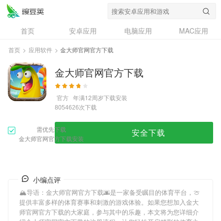
首页
安卓应用
电脑应用
MAC应用
资讯
专题
设计奖
创意应用
首页
>
应用软件
>
金大师官网官方下载
问答
金大师官网官方下载
官方
年满12周岁
下载安装
次下载
8054626
需优先下载
安全下载
金大师官网官方下载安装
小编点评
🏔导语：
金大师官网官方下载
🌆是一家备受瞩目的体育平台，🍈
提供丰富多样的体育赛事和刺激的游戏体验。如果您想加入
金大
师官网官方下载
的大家庭，参与其中的乐趣，本文将为您详细介