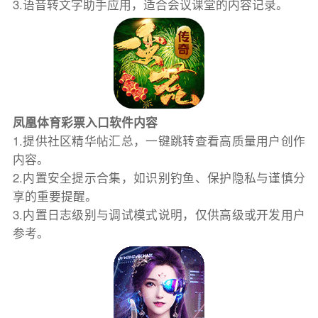
3.语音转文字助手应用，适合会议课堂的内容记录。
凤凰体育彩票入口软件内容
1.提供社区精华帖汇总，一键跳转查看高质量用户创作
内容。
2.内置安全提示合集，如识别钓鱼、保护隐私与谨慎分
享的重要提醒。
3.内置日志级别与调试模式说明，仅供高级或开发用户
参考。