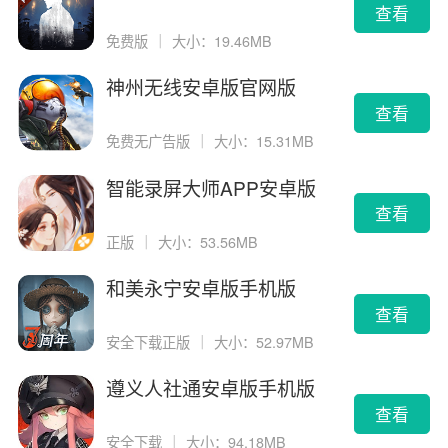
告版
查看
免费版
｜
大小：19.46MB
神州无线安卓版官网版
查看
免费无广告版
｜
大小：15.31MB
智能录屏大师APP安卓版
查看
正版
｜
大小：53.56MB
和美永宁安卓版手机版
查看
安全下载正版
｜
大小：52.97MB
遵义人社通安卓版手机版
查看
安全下载
｜
大小：94.18MB