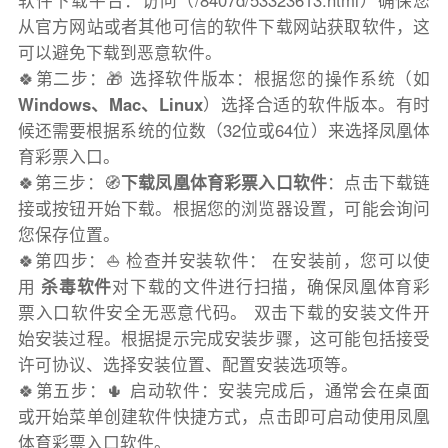
软件下载平台：访问（/8407d/53323613.html）确保您
从官方网站或者其他可信的软件下载网站获取软件，这
可以避免下载到恶意软件。
🍀第二步：🎁 选择软件版本：根据您的操作系统（如
Windows、Mac、Linux
）选择合适的软件版本。有时
候还需要根据系统的位数（32位或64位）来选择凤凰体
育彩票入口。
🍀第三步：🧭
下载凤凰体育彩票入口软件
：点击下载链
接或按钮开始下载。根据您的浏览器设置，可能会询问
您保存位置。
🍀第四步：⛵️ 检查并安装软件： 在安装前，您可以使
用
杀毒软件
对下载的文件进行扫描，确保凤凰体育彩
票入口软件安全无恶意代码。 双击下载的安装文件开
始安装过程。根据提示完成安装步骤，这可能包括接受
许可协议、选择安装位置、配置安装选项等。
🍀第五步：🌵 启动软件：安装完成后，通常会在桌面
或开始菜单创建软件快捷方式，点击即可启动使用凤凰
体育彩票入口软件。