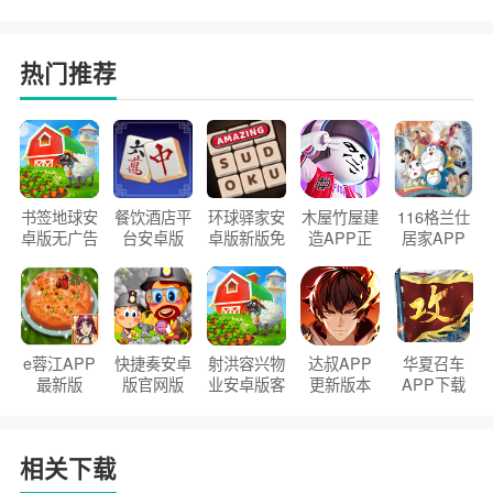
热门推荐
书签地球安
餐饮酒店平
环球驿家安
木屋竹屋建
116格兰仕
卓版无广告
台安卓版
卓版新版免
造APP正
居家APP
官方正版
2026版
费下载
版2026
手机版
e蓉江APP
快捷奏安卓
射洪容兴物
达叔APP
华夏召车
最新版
版官网版
业安卓版客
更新版本
APP下载
户端
2026
安装2026
相关下载