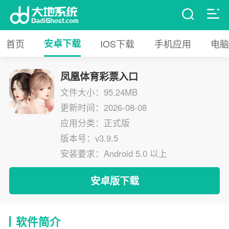
首页
安卓下载
IOS下载
手机应用
电脑
凤凰体育彩票入口
文件大小：95.24MB
更新时间：2026-08-08
应用分类：正式版
版本号：v3.9.5
安装要求：Android 5.0 以上
安卓版下载
软件简介