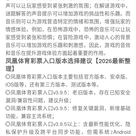
声可以让玩家感受到紧张刺激的氛围；在解谜游戏中，
谜题解答的声音提示可以增加游戏的挑战性和乐趣。而
音乐则可以为游戏营造特定的情绪和氛围，增强玩家的
情感体验。例如，在恐怖游戏中，恐怖的音乐可以让玩
家感受到紧张和恐惧；在冒险游戏中，激动人心的背景
音乐可以增加游戏的乐趣和刺激感。因此，游戏的音效
和音乐在提升游戏体验方面起着重要的作用。
凤凰体育彩票入口版本选择建议【2026最新整
理】
💮凤凰体育彩票入口版本主要包括官方版本、安卓版、
iOS版等，还有第三方版本、测试版本等。
💮凤凰体育彩票入口v3.9.5：老旧版本，存在已知安全
漏洞/兼容性问题，建议升级；
💮凤凰体育彩票入口v3.9.5：修复关键漏洞，新增基础
功能，兼容主流系统；
💮凤凰体育彩票入口v3.9.5以上：含最新性能优化、隐
私保护升级及跨平台同步功能，但需系统≥Android