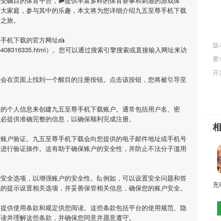
备受瞩目的体育平台，🚞提供丰富多样的体育赛事和刺激的游戏体
的大家庭，参与其中的乐趣，本文将为您详细介绍
九五至尊手机下载
育之旅。
尊手机下载
的官方网址🍰
版
i/1680875408316335.html）。您可以通过搜索引擎搜索或直接输入网址来访
要
开
您会在页面上找到一个醒目的注册按钮。点击该按钮，您将被引导至
要的个人信息来创建
九五至尊手机下载
账户。通常包括用户名、密
务必提供准确完整的信息，以确保顺利完成注册。
行账户验证。
九五至尊手机下载
会向您提供的电子邮件地址或手机号
示进行验证操作。这有助于确保账户的安全性，并防止不法分子滥用
安全选项，以增强账户的安全性。🙋例如，可以设置安全问题和答
统的提示设置相关选项，并妥善保管相关信息，确保您的账户安全。
会提供使用条款和规定供您阅读。这些条款包括平台的使用规范、隐
阅读并理解这些条款，并确保您同意并愿意遵守。