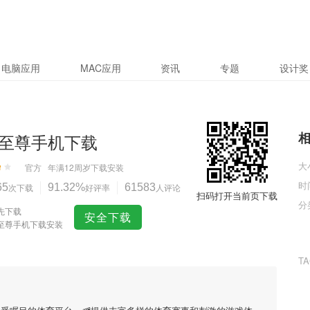
电脑应用
MAC应用
资讯
专题
设计奖
至尊手机下载
大
官方
年满12周岁
下载安装
时
65
次下载
91.32%
好评率
61583
人评论
扫码打开当前页下载
分
先下载
安全下载
至尊手机下载安装
T