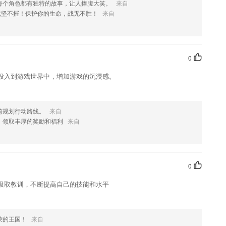
每个角色都有独特的故事，让人捧腹大笑。
来自
无坚不摧！保护你的生命，战无不胜！
来自
您喜欢这款软件，您可以到应用商店进行打分评论，说出您的使用经
改。
0
投入到游戏世界中，增加游戏的沉浸感。
前规划行动路线。
来自
，领取丰厚的奖励和福利
来自
0
吸取教训，不断提高自己的技能和水平
荣的王国！
来自