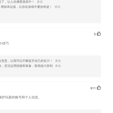
美了，让人仿佛置身其中！
来自
和植物、物体的时候出示的图片都是真实的;
，增加幸运值，让你在游戏中屡创奇迹！
来自
方式，玩得开心；
5
用户的阅读体验感
斗技巧
有5000多所学校，2万多个知米小班，大家一起进步！
也同时加强了听力的培养
有意思，让我可以不断提升自己的实力！
来自
?
略，灵活运用技能和装备，取得战斗胜利
来自
611
保护玩家的账号和个人信息。