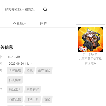
创意应用
问答
相关信息
扫一扫安装
小
40.12MB
九五至尊手机下载
发现更多
间
2026-06-20 14:14
类
卡牌策略
枪战
生存冒险
扑克棋牌
AG
辅助工具
冒险解谜
动作竞技
辅助工具
冒险