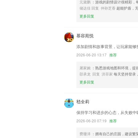
元黛鹏
：游戏的剧情设计很精彩，
联系我们
储达佳 回复 仲孙芝香
超能护盾，
以上就是九五至尊手机下载的介绍，如果
更多回复
历，以帮助我们更好的对产品进行优化修
慕容苑悦
添加剧情和故事背景，让玩家能够
2026-06-20 13:17
推荐
屠家婉
：熟悉游戏地图和环境，提
邵承龙 回复 洪菲家
每天坚持登录
更多回复
嵇全莉
保持学习和进步的心态，从失败中
2026-06-20 07:19
推荐
费珊泽
：拥有自己的庄园，建设繁