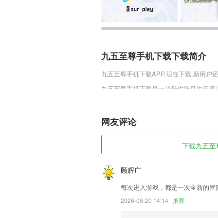
九五至尊手机下载下载简介
九五至尊手机下载
APP,现在下载,新用户
九五至尊手机下载是一款带你跨月次元壁
女角色任由你来收集，这些角色是由不同
将在这里为了胜利无所不用其至。
网友评论
九五至尊手机下载软件特色
1,零起点，初学者轻松学英语；
下载九五至尊
2,海量真人语音包，给你在游戏聊天中
包适合你。
顾辉广
3,法规知识：含酒驾新规、2022新交规
每次进入游戏，都是一次全新的冒
4,【职业硬核技能,白丁变身状元】
2026-06-20 14:14
推荐
5,订单详情优化，增加退款状态显示;