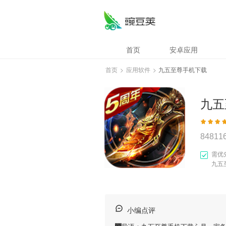
首页
安卓应用
首页
>
应用软件
>
九五至尊手机下载
九五
84811
需优
九五
小编点评