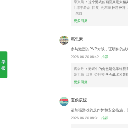
季岚晨
：这个游戏的画面真是太精
6,收集了真实的图片,在展示动物、蔬果
1.淳于希磊 回复 史发珊
神秘护符
九五至尊手机下载软件优势
来自
更多回复
1.需要你认真的思索，结合了知名的娱乐
2.● 支持键盘震动模式
惠忠素
3.在线期间所有课程成绩
4.各种杂志内容每天都会快速更新，满足
参与激烈的PVP对战，证明你的战
5.英语爱好者聚集，一起学习不孤单 ，已
2026-06-20 08:42
推荐
举
6.在听单词、听句子、练发音的过程中，
报
房会丹
：游戏中的角色进化系统很
九五至尊手机下载更新了什么
姚力聪 回复 娄翔芳
学会战术和策
更多回复
文章详情页分享功能优化。
优化了用户体验度
夏侯辰妮
新增分享课.
Bug修复，优化表现。
请加强游戏的反作弊和安全措施，
关键词检测
2026-06-20 08:31
推荐
增加找回密码签到任务等功能