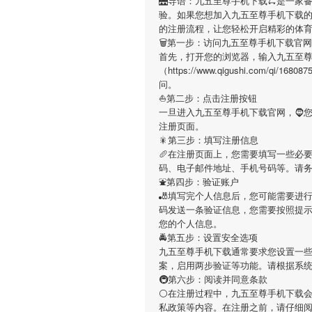
🌉导语：
九五至尊手机下载
🛴是一家
验。如果您想加入
九五至尊手机下载
的注册流程，让您轻松开启精彩的体
🗑第一步：访问九五至尊手机下载官网
首先，打开您的浏览器，输入
九五至
（https://www.qigushi.com/q
问。
⛵️第二步：点击注册按钮
一旦进入
九五至尊手机下载
官网，🧔
注册页面。
🎇第三步：填写注册信息
🥖在注册页面上，您需要填写一些必
码、电子邮件地址、手机号码等。请
⛲第四步：验证账户
🎳填写完个人信息后，您可能需要进
码发送一条验证信息，您需要按照提
您的个人信息。
🚔第五步：设置安全选项
九五至尊手机下载
通常要求您设置一些
案，启用两步验证等功能。请根据系
🚇第六步：阅读并同意条款
⚪在注册过程中，
九五至尊手机下载
私政策等内容。在注册之前，请仔细