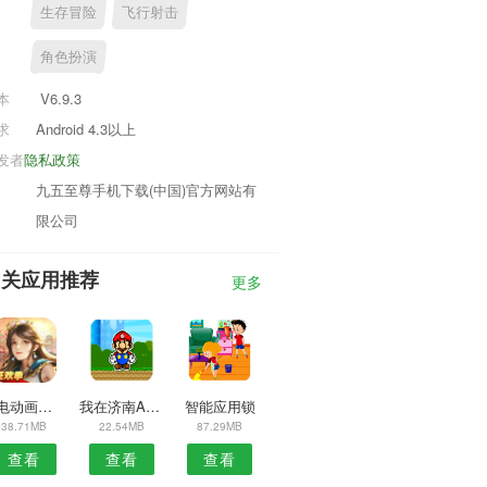
生存冒险
飞行射击
角色扮演
本
V6.9.3
求
Android 4.3以上
发者
隐私政策
九五至尊手机下载(中国)官方网站有
限公司
相关应用推荐
更多
充电动画秀APP
我在济南APP
智能应用锁
38.71MB
22.54MB
87.29MB
查看
查看
查看