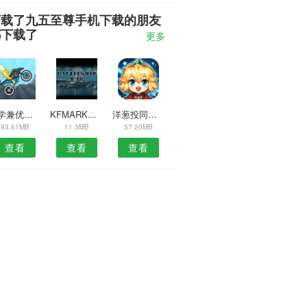
下载了九五至尊手机下载的朋友
都下载了
更多
聘学兼优商家端APP
KFMARK跑分
洋葱投同学安卓版
93.61MB
11.3MB
57.20MB
查看
查看
查看