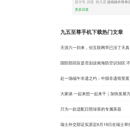
苗月韦 回复 殷凡震
游戏操作简单
更多回复
九五至尊手机下载热门文章
天涯六一归来，但互联网早已没了天真
国防部回应是否划设南海防空识别区:
赴一场端午非遗之约：中国非遗馆里逛
大家谈·一起来想一起来干｜加快发展
只为一款适配日照绿茶的专属茶器
瑞士外交部证实原定6月19日在瑞士举