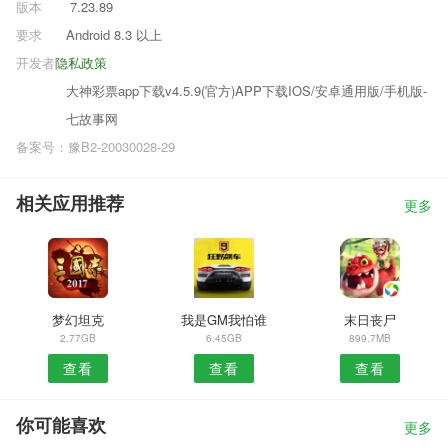
版本
7.23.89
要求
Android 8.3 以上
开发者
隐私政策
大神彩票app下载v4.5.9(官方)APP下载IOS/安卓通用版/手机版-
七故事网
备案号：豫B2-20030028-29
相关应用推荐
更多
梦幻坦克
我是GM我怕谁
末日丧尸
2.77GB
6.45GB
899.7MB
查看
查看
查看
你可能喜欢
更多