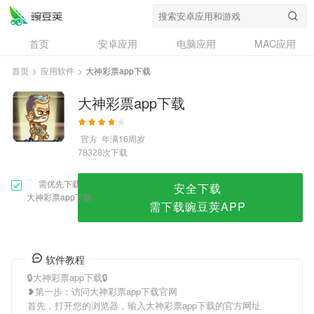
大神彩票app下载
首页
安卓应用
电脑应用
MAC应用
资讯
专题
设计奖
创意应用
首页
>
应用软件
>
大神彩票app下载
问答
大神彩票app下载
官方
年满16周岁
次下载
78328
需优先下载
安全下载
大神彩票app下载
需下载豌豆荚APP
软件教程
🔒大神彩票app下载🔒
❥第一步：访问大神彩票app下载官网
首先，打开您的浏览器，输入大神彩票app下载的官方网址