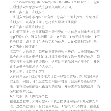
（https://www.qigushi.com/qi/1680875484317140.html）。您可
以通过搜索引擎搜索或直接输入网址来访问。
❥第二步：点击注册按钮
一旦进入大神彩票app下载官网，您会在页面上找到一个醒目的
注册按钮。点击该按钮，您将被引导至注册页面。
❥第三步：填写注册信息
在注册页面上，您需要填写一些必要的个人信息来创建大神彩票
app下载账户。通常包括用户名、❥密码、❥电子邮件地址、❥手
机号码等。请务必提供准确完整的信息，以确保顺利完成注册。
❥第四步：验证账户
填写完个人信息后，您可能需要进行账户验证。大神彩票app下
载会向您提供的电子邮件地址或手机号码发送一条验证信息，您
需要按照提示进行验证操作。这有助于确保账户的安全性，并防
止不法分子滥用您的个人信息。
❥第五步：设置安全选项
大神彩票app下载通常要求您设置一些安全选项，以增强账户的
安全性。例如，可以设置安全问题和答案，启用两步验证等功
能。请根据系统的提示设置相关选项，并妥善保管相关信息，确
保您的账户安全。
❥第六步：阅读并同意条款
在注册过程中，大神彩票app下载会提供使用条款和规定供您阅
读。这些条款包括平台的使用规范、❥隐私政策等内容。在注册
之前，请仔细阅读并理解这些条款，并确保您同意并愿意遵守。