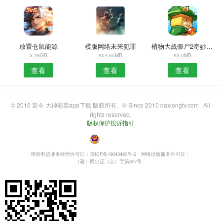
放置仓鼠能源
模版网络未来犯罪
植物大战僵尸2奇妙时空之旅官方版
5.28GB
904.65MB
93.0MB
查看
查看
查看
© 2010 至今 大神彩票app下载 版权所有。© Since 2010 daxiongtv.com . All
rights reserved.
版权保护投诉指引
・
增值电信业务经营许可证：京ICP备19043480号-2
网络出版服务许可证：
（署）网出证（京）字第827号