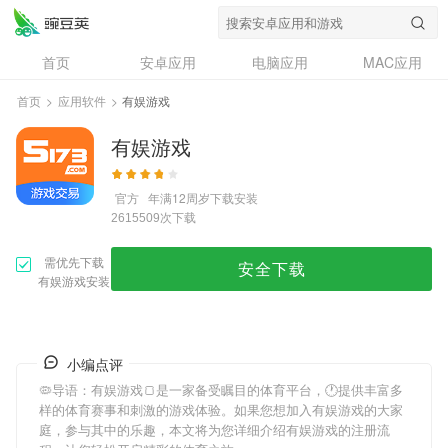
首页
安卓应用
电脑应用
MAC应用
资讯
专题
设计奖
创意应用
首页
>
应用软件
>
有娱游戏
问答
有娱游戏
官方
年满12周岁
下载安装
次下载
2615509
需优先下载
安全下载
有娱游戏安装
小编点评
🦠导语：
有娱游戏
🍞是一家备受瞩目的体育平台，🕐提供丰富多
样的体育赛事和刺激的游戏体验。如果您想加入
有娱游戏
的大家
庭，参与其中的乐趣，本文将为您详细介绍
有娱游戏
的注册流