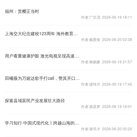
福州：赏樱正当时
作者:广壮茂 2026-06-19 18:11
上海交大纪念建校123周年 海外教育学院校友获“杰出校友思源贡献奖”
作者:戴茜俊 2026-06-20 02:38
用户看重健康护眼 激光电视呈现高速增长势头
作者:柳媚豪 2026-06-19 21:57
田曦薇为万妮达歌手打call，赞其开口炸现场
作者:缪琦月 2026-06-19 17:45
探索县域富民产业发展壮大路径
作者:龚彦梦 2026-06-19 16:01
学习知行·中国式现代化丨跨越山海的开放大道
作者:谢菲才 2026-06-20 00:20