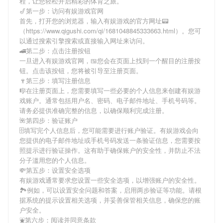
程，让您轻松开启精彩的体育之旅。
🎷第一步：访问有娱游戏官网
首先，打开您的浏览器，输入
有娱游戏
的官方网址📟
（https://www.qigushi.com/qi/1681048845333663.html）。您可
以通过搜索引擎搜索或直接输入网址来访问。
🚄第二步：点击注册按钮
一旦进入
有娱游戏
官网，🍱您会在页面上找到一个醒目的注册按
钮。点击该按钮，您将被引导至注册页面。
🍷第三步：填写注册信息
🎼在注册页面上，您需要填写一些必要的个人信息来创建
有娱游
戏
账户。通常包括用户名、密码、电子邮件地址、手机号码等。
请务必提供准确完整的信息，以确保顺利完成注册。
🌺第四步：验证账户
🗄填写完个人信息后，您可能需要进行账户验证。
有娱游戏
会向
您提供的电子邮件地址或手机号码发送一条验证信息，您需要按
照提示进行验证操作。这有助于确保账户的安全性，并防止不法
分子滥用您的个人信息。
💸第五步：设置安全选项
有娱游戏
通常要求您设置一些安全选项，以增强账户的安全性。
🏞例如，可以设置安全问题和答案，启用两步验证等功能。请根
据系统的提示设置相关选项，并妥善保管相关信息，确保您的账
户安全。
⛲️第六步：阅读并同意条款