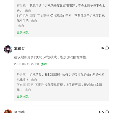
4,享受到的智能化信息，更快的知晓多种骑行操作的便利所在。
霍生栋
：我觉得这个游戏的难度设置刚刚好，不会太简单也不会太
5,外渠新建公司优化；
难。
来自
6,软件内涵视频、音频、文字等多种学习方式，并应用AI智能测试算法；
1.闻初乐 回复 宇文勤鸣
保持游戏的平衡，不要沉迷于游戏而忽视
现实生活
来自
有娱游戏软件优势
来自
1.·轻松的掌握书本中重点的教材知识
更多回复
2.梯形进阶的教程设计，由浅入深，激发孩子的求知欲！
3..点击图片放大显示
孟颖哲
16
4.只需一个手机或iPad，24小时随时约课，1对1视频在线辅导，无接送成
建议增加更多的联机对战模式，增加游戏的竞争性。
本，上课时间自由方便，孩子足不出户就可接受专业陪练老师实时指导，
2026-06-19 22:20
推荐
让孩子练琴知道对错、及时改进，高效利用练琴时间
5.自由创作、作品改编、作品分享，让孩子充分享受创作乐趣，搭建自己
舒维寒
：游戏的敌人和BOSS设计如何？是否具有足够的差异性和
梦想中的奇妙世界。
挑战性？
来自
何东琛 回复 匡康唯
操作简单直观，上手很容易，玩起来非常流
6.真实3d物理引擎游戏体现完美不已，最佳驾驶操控视角，保证你得到最
畅，
来自
佳享受
更多回复
有娱游戏更新了什么?
新增“云存档”功能
廖国香
155