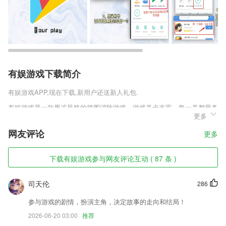
有娱游戏下载简介
有娱游戏
APP,现在下载,新用户还送新人礼包.
有娱游戏是一款果冻风格的拼图消除游戏，游戏关卡丰富，每一关都最多
更多
可以获得三颗星星，星星收集一定数量后。可以到商店解锁更多精彩内
容。关卡难度越来越大，需要玩家更加动脑思考如何过关，
网友评论
更多
有娱游戏软件特色
下载有娱游戏参与网友评论互动 ( 87 条 )
1,知识点讲解其实都非常的仔细,如果不明白,也没关系,只需拍照并搜题即
可;
司天伦
286
2,开创外媒版块，一网打尽全球知名媒体精彩内容，快速掌握全球资讯
3,货车轨迹:支持查询半年内货车的行驶轨迹,为行车安全和司机账务结算
参与游戏的剧情，扮演主角，决定故事的走向和结局！
提供依据
2026-06-20 03:00
推荐