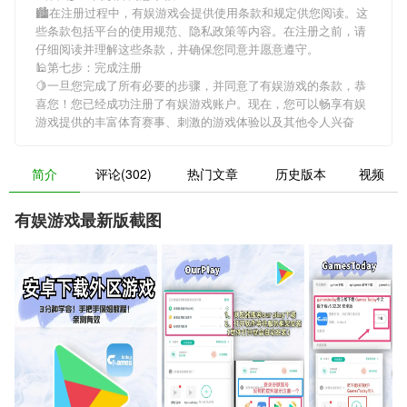
🏙在注册过程中，
有娱游戏
会提供使用条款和规定供您阅读。这
些条款包括平台的使用规范、隐私政策等内容。在注册之前，请
仔细阅读并理解这些条款，并确保您同意并愿意遵守。
🕌第七步：完成注册
🍋一旦您完成了所有必要的步骤，并同意了
有娱游戏
的条款，恭
喜您！您已经成功注册了有娱游戏账户。现在，您可以畅享
有娱
游戏
提供的丰富体育赛事、刺激的游戏体验以及其他令人兴奋
简介
评论(302)
热门文章
历史版本
视频
有娱游戏最新版截图