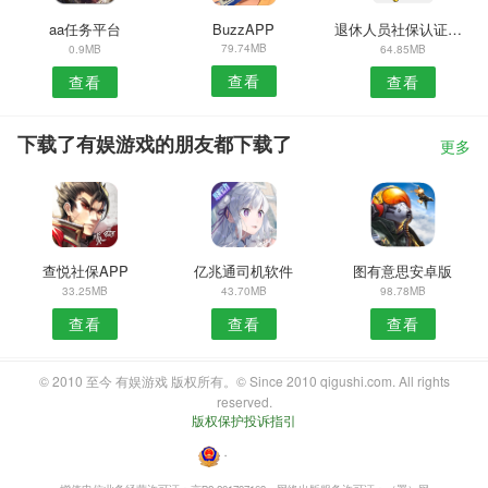
aa任务平台
BuzzAPP
退休人员社保认证安卓版
79.74MB
0.9MB
64.85MB
查看
查看
查看
下载了有娱游戏的朋友都下载了
更多
查悦社保APP
亿兆通司机软件
图有意思安卓版
33.25MB
43.70MB
98.78MB
查看
查看
查看
© 2010 至今 有娱游戏 版权所有。© Since 2010 qigushi.com. All rights
reserved.
版权保护投诉指引
・