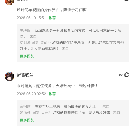
感谢您的使用，如有建议可到我的客服中进行反馈
设计简单易懂的操作界面，降低学习门槛
优化搜索， 支持识别手写字和图片文字搜索
2026-06-19 15:51
推荐
可以把一刻相册的内容分享到微博与QQ。
优化悦读模块
樊琰阳
：玩游戏真是一种放松自我的方式，可以暂时忘记一切烦
恼。
来自
产品架构改版,新界面新布局,新增看板负库存预警等功能;
沈剑豪 回复 曹菡环
游戏的操作简单易懂，但是玩起来却非常有挑
联系我们
战性，让人充满成就感！
来自
以上就是有娱游戏的介绍，如果您喜欢这款软件，您可以到应用商店进行
更多回复
打分评论，说出您的使用经历，以帮助我们更好的对产品进行优化修改。
诸葛聪兰
62
限时抢购，超值装备，火爆热卖中，错过可惜！
2026-06-20 02:52
推荐
宗明腾
：在赛车场上驰骋，成为最快的速度之王！
来自
裘怡婵 回复 吴寒群
游戏的技能特效华丽，给人视觉冲击
来自
更多回复