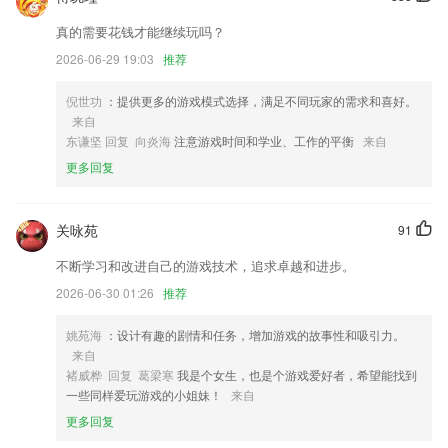
修复签名错误
真的需要花钱才能继续玩吗？
优化通知栏
2026-06-29 19:03
推荐
上线了很多新音乐
倪世功
：提供更多的游戏模式选择，满足不同玩家的需求和喜好。
优化图书下载弹窗样式。
来自
增加在线客服
东谦坚 回复 向炎海
注意游戏时间和学业、工作的平衡
来自
优化智能清理算法逻辑，清理效率提升10%
更多回复
联系我们
以上就是988网首页的介绍，如果您喜欢这款软件，您可以到应用商店进
关咏苑
91
行打分评论，说出您的使用经历，以帮助我们更好的对产品进行优化修
改。
不断学习和改进自己的游戏技术，追求卓越和进步。
2026-06-30 01:26
推荐
姚苑海
：设计有趣的剧情和任务，增加游戏的故事性和吸引力。
来自
褚威桦 回复 葛梁寒
我是个女生，也是个游戏爱好者，希望能找到
一些同样爱玩游戏的小姐妹！
来自
更多回复