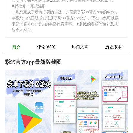
❥第七步：完成注册
一旦您完成了所有必要的步骤，并同意了彩99官方app的条款，
恭喜您！您已经成功注册了彩99官方app账户。现在，您可以畅
享彩99官方app提供的丰富体育赛事、❥刺激的游戏体验以及其
他令人兴奋。
简介
评论(839)
热门文章
历史版本
彩99官方app最新版截图