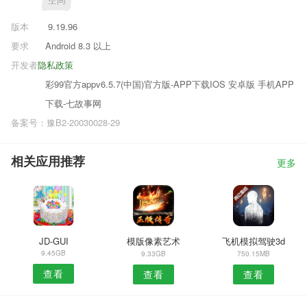
版本
9.19.96
要求
Android 8.3 以上
开发者
隐私政策
彩99官方appv6.5.7(中国)官方版-APP下载IOS 安卓版 手机APP
下载-七故事网
备案号：豫B2-20030028-29
相关应用推荐
更多
JD-GUI
模版像素艺术
飞机模拟驾驶3d
9.45GB
9.33GB
750.15MB
查看
查看
查看