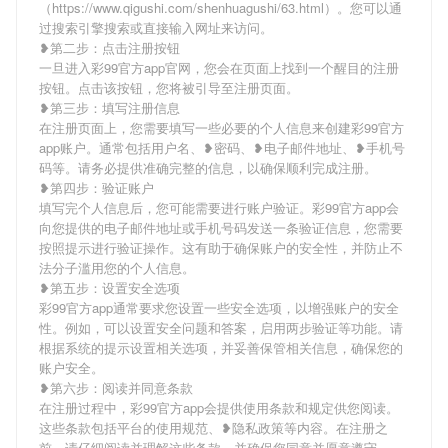
（https://www.qigushi.com/shenhuagushi/63.html）。您可以通
过搜索引擎搜索或直接输入网址来访问。
❥第二步：点击注册按钮
一旦进入彩99官方app官网，您会在页面上找到一个醒目的注册
按钮。点击该按钮，您将被引导至注册页面。
❥第三步：填写注册信息
在注册页面上，您需要填写一些必要的个人信息来创建彩99官方
app账户。通常包括用户名、❥密码、❥电子邮件地址、❥手机号
码等。请务必提供准确完整的信息，以确保顺利完成注册。
❥第四步：验证账户
填写完个人信息后，您可能需要进行账户验证。彩99官方app会
向您提供的电子邮件地址或手机号码发送一条验证信息，您需要
按照提示进行验证操作。这有助于确保账户的安全性，并防止不
法分子滥用您的个人信息。
❥第五步：设置安全选项
彩99官方app通常要求您设置一些安全选项，以增强账户的安全
性。例如，可以设置安全问题和答案，启用两步验证等功能。请
根据系统的提示设置相关选项，并妥善保管相关信息，确保您的
账户安全。
❥第六步：阅读并同意条款
在注册过程中，彩99官方app会提供使用条款和规定供您阅读。
这些条款包括平台的使用规范、❥隐私政策等内容。在注册之
前，请仔细阅读并理解这些条款，并确保您同意并愿意遵守。