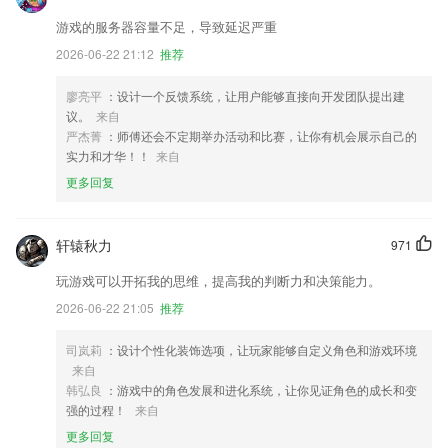
游戏的服务器容量不足，导致延迟严重
2026-06-22 21:12
推荐
廖亮平
：设计一个反馈系统，让用户能够直接向开发团队提出建
议。
来自
严杰菁
：师傅还会不定期举办活动和比赛，让你有机会展示自己的
实力和才华！！
来自
更多回复
轩辕秋力
971
玩游戏可以开拓我的思维，提高我的判断力和决策能力。
2026-06-22 21:05
推荐
司岚莉
：设计个性化装饰选项，让玩家能够自定义角色和游戏环境
来自
韩弘良
：游戏中的角色发展和进化系统，让你见证角色的成长和变
强的过程！
来自
更多回复