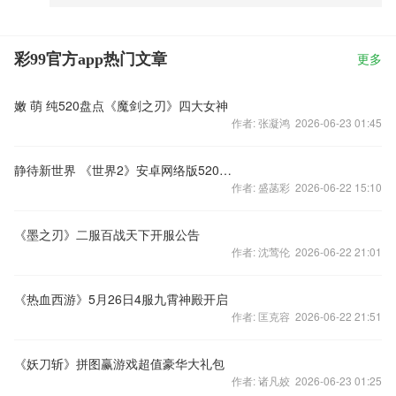
彩99官方app热门文章
更多
嫩 萌 纯520盘点《魔剑之刃》四大女神
作者: 张凝鸿 2026-06-23 01:45
静待新世界 《世界2》安卓网络版520开放下载
作者: 盛菡彩 2026-06-22 15:10
《墨之刃》二服百战天下开服公告
作者: 沈莺伦 2026-06-22 21:01
《热血西游》5月26日4服九霄神殿开启
作者: 匡克容 2026-06-22 21:51
《妖刀斩》拼图赢游戏超值豪华大礼包
作者: 诸凡姣 2026-06-23 01:25