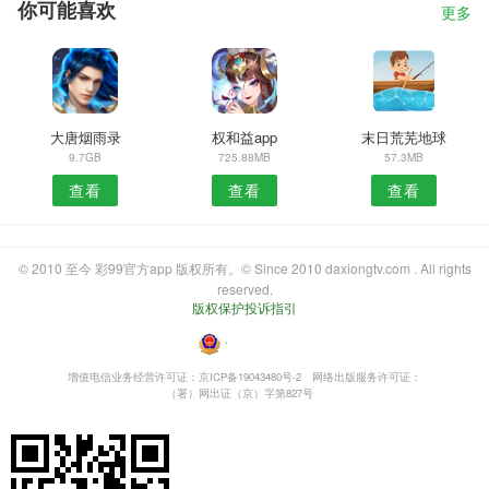
你可能喜欢
更多
大唐烟雨录
权和益app
末日荒芜地球
9.7GB
725.88MB
57.3MB
查看
查看
查看
© 2010 至今 彩99官方app 版权所有。© Since 2010 daxiongtv.com . All rights
reserved.
版权保护投诉指引
・
增值电信业务经营许可证：京ICP备19043480号-2
网络出版服务许可证：
（署）网出证（京）字第827号