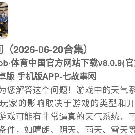
2026-06-20合集）
ob·体育中国官方网站下载v8.0.9(
安卓版 手机版APP-七故事网
兴为您解答这个问题！游戏中的天气
玩家的影响取决于游戏的类型和
游戏可能有非常逼真的天气系统，
条件，如晴朗、阴天、雨天、雪天