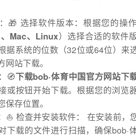
步：🎁 选择软件版本：根据您的操
s、Mac、Linux
）选择合适的软件
根据系统的位数（32位或64位）来选择
方网站下载。
：🧭
下载bob·体育中国官方网站下
接或按钮开始下载。根据您的浏览
您保存位置。
步：⛵️ 检查并安装软件： 在安装前，
对下载的文件进行扫描，确保bob·