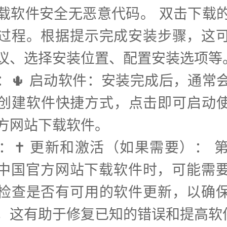
载软件安全无恶意代码。 双击下载
过程。根据提示完成安装步骤，这
议、选择安装位置、配置安装选项等
步：🌵 启动软件：安装完成后，通常
创建软件快捷方式，点击即可启动使用
方网站下载软件。
步：✝️ 更新和激活（如果需要）： 
体育中国官方网站下载软件时，可能需
检查是否有可用的软件更新，以确
，这有助于修复已知的错误和提高软