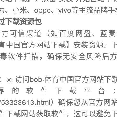
、小米、oppo、vivo等主流品牌
通过下载资源包
三方可信渠道（如百度网盘、蓝奏
·体育中国官方网站下载】安装资源。
毒软件扫描，确保无安全风险后
：☀️ 访问bob·体育中国官方网站
靠的软件下载平台
7d/53323613.html）确保您从官方
件下载网站获取软件，这可以避免