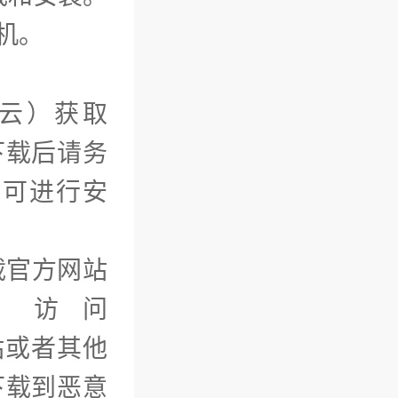
手机。
云）获取
下载后请务
方可进行安
下载官方网站
：访问
网站或者其他
下载到恶意