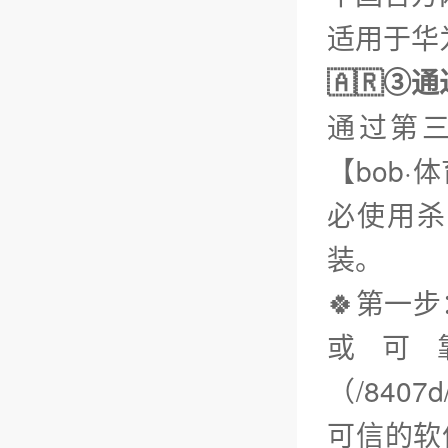
适用于华为
🇦🇷③
通过第
【bob
必使用杀
装。
🍀第一步
或可
（/840
可信的软