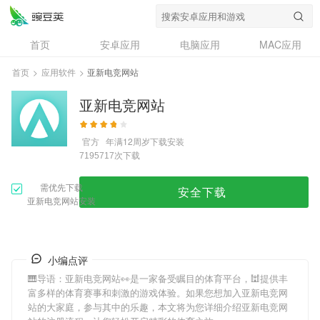
首页
安卓应用
电脑应用
MAC应用
资讯
专题
设计奖
创意应用
首页
>
应用软件
>
亚新电竞网站
问答
亚新电竞网站
官方
年满12周岁
下载安装
次下载
7195717
需优先下载
安全下载
亚新电竞网站安装
小编点评
🎹导语：
亚新电竞网站
👀是一家备受瞩目的体育平台，🕍提供丰
富多样的体育赛事和刺激的游戏体验。如果您想加入
亚新电竞网
站
的大家庭，参与其中的乐趣，本文将为您详细介绍
亚新电竞网