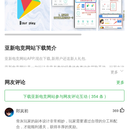
亚新电竞网站下载简介
亚新电竞网站
APP,现在下载,新用户还送新人礼包.
亚新电竞网站是一款玩法非常有趣的经典传奇类动作冒险手游，玩家在这
更多
款游戏中是可以体验到不一样的传奇，这款传奇没有以往的三种职业，这
款单职业的角色拥有很多的技能，这些技能都是需要玩家慢慢的进行搭
网友评论
更多
配。
亚新电竞网站软件特色
下载亚新电竞网站参与网友评论互动 ( 354 条 )
1,实时在线管理自己的健康方案，自己身体有什么问题可以及时解决；
郎岚初
369
2,优质课程限时免费，课程任务简单清晰，
3,一键释放系统内存，彻底清理系统垃圾，加速手机运行速度。
骨灰玩家的副本设计非常精妙，玩家需要通过合理的分工和配
合，才能顺利通关，获得丰厚的奖励。