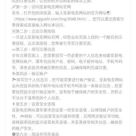
站
的注册流程，让您轻松开启精彩的体育之旅。
🛶第一步：访问亚新电竞网站官网
首先，打开您的浏览器，输入
亚新电竞网站
的官方网址🌏
（https://www.qigushi.com/ting/3048.html）。您可以通过搜索引
擎搜索或直接输入网址来访问。
🆔第二步：点击注册按钮
一旦进入
亚新电竞网站
官网，🎲您会在页面上找到一个醒目的注
册按钮。点击该按钮，您将被引导至注册页面。
🥒第三步：填写注册信息
🍨在注册页面上，您需要填写一些必要的个人信息来创建
亚新电
竞网站
账户。通常包括用户名、密码、电子邮件地址、手机号码
等。请务必提供准确完整的信息，以确保顺利完成注册。
🍻第四步：验证账户
🏞填写完个人信息后，您可能需要进行账户验证。
亚新电竞网站
会向您提供的电子邮件地址或手机号码发送一条验证信息，您需
要按照提示进行验证操作。这有助于确保账户的安全性，并防止
不法分子滥用您的个人信息。
👩第五步：设置安全选项
亚新电竞网站
通常要求您设置一些安全选项，以增强账户的安全
性。🚲例如，可以设置安全问题和答案，启用两步验证等功能。
请根据系统的提示设置相关选项，并妥善保管相关信息，确保您
的账户安全。
🌚第六步：阅读并同意条款