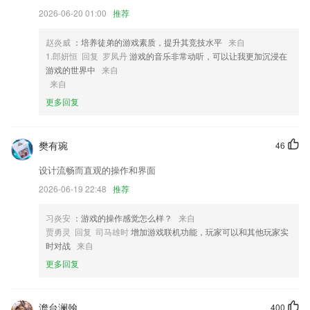
4,平台专人负责管理，如果拍照的时候遇到了什么问题，都可以及时反
2026-06-20 01:00
推荐
馈。
5,家长园地，能够接收到校园发布的各项信息。
赵炎威
：培养徒弟的游戏素质，提升其竞技水平
来自
6,机智解决Android手机内存管理上的各种优化问题，一键清理优化的内
1.郎妍恒 回复 罗凤丹
游戏的音乐非常动听，可以让我更加沉浸在
存管理器。
游戏的世界中
来自
来自
亚新电竞网站软件优势
更多回复
1.针对不同的知识可以更好的在线学习，而且不受及地点的限制
2.记录孩子每次的学习记录，更有勋章奖励，激励孩子自主学习。
樊有琬
46
3.多样化的精选视频素材，采用4步法，逐步精听，提升听力水平能力。
设计流畅而直观的操作和界面
4.街舞；爵士舞；现代舞；钢管舞；肚皮舞；民族舞；芭蕾舞；瘦身舞
2026-06-19 22:48
推荐
蹈；鬼步舞；古典舞；街舞：Hiphop、Popping机械舞、Breaking霹雳
舞、Locking锁舞、UrbanDance编舞、甩手舞、雷鬼、House；交际舞：
习炎安
：游戏的操作感觉怎么样？
来自
摩登舞、拉丁舞；
贾勇灵 回复 司马雄时
增加游戏联机功能，玩家可以和其他玩家实
5.最快最新第一手考试讯息全掌握，考试后提前放出完整答案，提前预知
时对战
来自
各大学校录取分数线。
更多回复
6.工作繁忙无法及时跟老师沟通孩子在校学习情况？智慧课堂随时查看，
家长可随时进入课堂查看孩子学习状态，不会影响孩子正常上课
澹台澜翰
400
亚新电竞网站更新了什么?