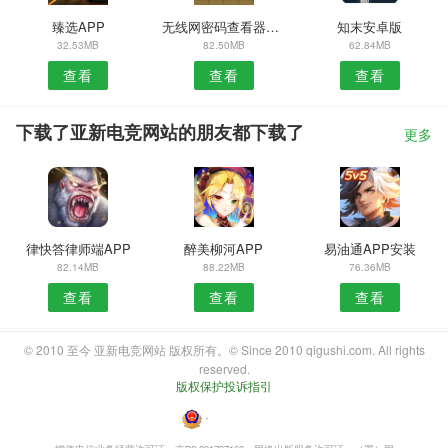
臻选APP
无线网密码查看器安卓版
知末安卓版
32.53MB
82.50MB
62.84MB
查看
查看
查看
下载了亚新电竞网站的朋友都下载了
更多
律快答律师端APP
醉美柳河APP
易油通APP安装
82.14MB
88.22MB
76.36MB
查看
查看
查看
© 2010 至今 亚新电竞网站 版权所有。© Since 2010 qigushi.com. All rights
reserved.
版权保护投诉指引
・