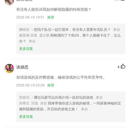
有没有人能告诉我如何解锁隐藏的特殊技能？
新增招行一网通支付，提供多样化乘车方式
2026-06-19 19:51
推荐
启用全新logo，鲸力用技术重新定义差旅管理
动物可爱自拍照修图小课堂开课拉~ 快跟着小编上车吧~
阙晴岩
：想找个队伍一起打团本，有没有人需要补充队员？
来自
赖星榕 回复 庞文晓
刚刚遇到了个BUG，整个人都被卡住了，怎么
接入TLXXHUS和MAX 230TLHV远程监控和本地调试工具；
办？
来自
解决天气显示问题
更多回复
支持下载功能；
联系我们
谈娣思
4
以上就是亚新电竞网站的介绍，如果您喜欢这款软件，您可以到应用商店
进行打分评论，说出您的使用经历，以帮助我们更好的对产品进行优化修
加强游戏的反作弊措施，确保游戏的公平性和竞争性。
改。
2026-06-19 23:09
推荐
郭姬筠
：哪位玩家可以向我介绍一款好玩的游戏
来自
闵希壮 回复 涛安
我将带领你进入游戏的秘境，一同探索神秘的宝
藏和隐藏的奖励，开启你的游戏之旅！
来自
更多回复