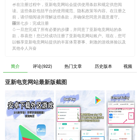
🍧在注册过程中，
亚新电竞网站
会提供使用条款和规定供您阅
读。这些条款包括平台的使用规范、隐私政策等内容。在注册之
前，请仔细阅读并理解这些条款，并确保您同意并愿意遵守。
🎛第七步：完成注册
🥚一旦您完成了所有必要的步骤，并同意了
亚新电竞网站
的条
款，恭喜您！您已经成功注册了亚新电竞网站账户。现在，您可
以畅享
亚新电竞网站
提供的丰富体育赛事、刺激的游戏体验以及
其他令人兴奋
简介
评论(922)
热门文章
历史版本
视频
亚新电竞网站最新版截图