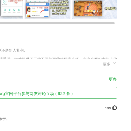
户还送新人礼包.
的角色扮演手游，游戏提供了三种不同的职业供玩家选择，在这个魔幻大陆上你
更多
计的专属连招套路，滑动屏幕即可打出高额的爆发，快来下载游戏体验
更多
.org官网平台参与网友评论互动 ( 922 条 )
多精品漫画;
139
拓客的必要渠道;
乐乎。