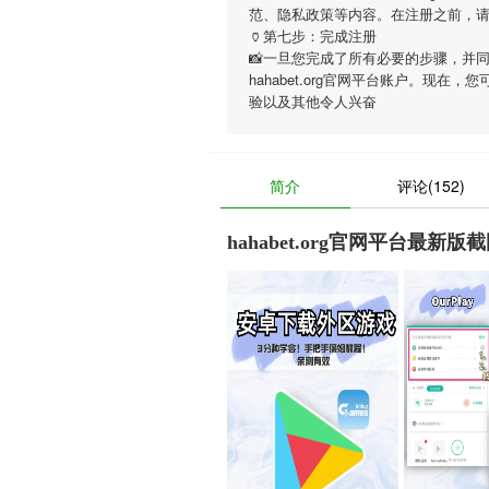
范、隐私政策等内容。在注册之前，
🏺第七步：完成注册
📸一旦您完成了所有必要的步骤，并
hahabet.org官网平台账户。现在，
验以及其他令人兴奋
简介
评论(152)
hahabet.org官网平台最新版