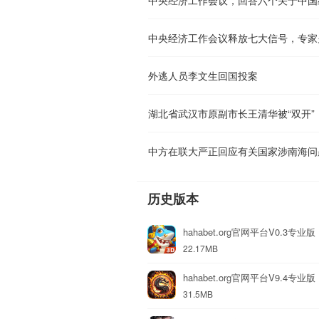
中央经济工作会议释放七大信号，专家
外逃人员李文生回国投案
湖北省武汉市原副市长王清华被“双开”
中方在联大严正回应有关国家涉南海问
历史版本
hahabet.org官网平台V0.3专业版
22.17MB
hahabet.org官网平台V9.4专业版
31.5MB