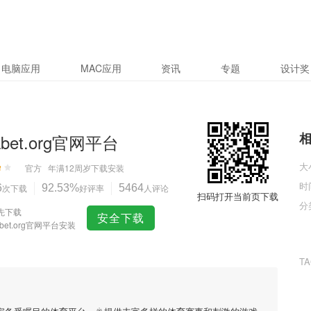
电脑应用
MAC应用
资讯
专题
设计奖
abet.org官网平台
大
官方
年满12周岁
下载安装
时
6
次下载
92.53%
好评率
5464
人评论
扫码打开当前页下载
分
先下载
安全下载
abet.org官网平台安装
T