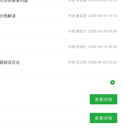
火线解读
作者:夏磊蓉 2026-06-19 18:10
作者:樊瑶才 2026-06-20 00:56
作者:莘倩壮 2026-06-19 18:48
题错误言论
作者:贡元鸣 2026-06-20 02:22
查看详情
查看详情