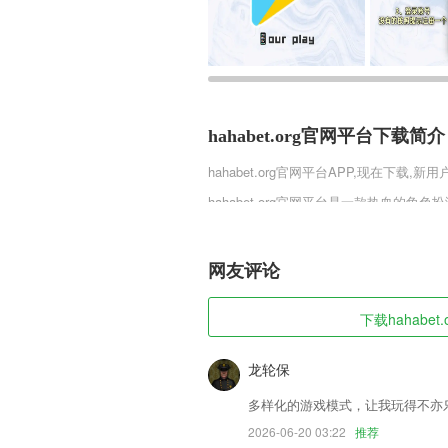
hahabet.org官网平台下载简介
hahabet.org官网平台
APP,现在下载,新用
hahabet.org官网平台是一款热血
将开启一段全新的冒险。根据手机重新设
吧。
网友评论
hahabet.org官网平台软件特色
1,简易下单：
下载hahabet
2,学习环节
3,根据用户的兴趣爱好精准推荐，发现更
龙轮保
4,让2265用户轻松打通本地人脉圈子，是
多样化的游戏模式，让我玩得不亦
5,【问诊表】
2026-06-20 03:22
推荐