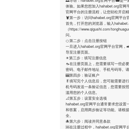
🌅导语：
hahabet.org官网平台
⛴是一
体验。如果您想加入
hahabet.org官
官网平台
的注册流程，让您轻松开启
🦞第一步：访问hahabet.org官网平台
首先，打开您的浏览器，输入
hahabe
（https://www.qigushi.com/t
问。
🍊第二步：点击注册按钮
一旦进入
hahabet.org官网平台
官网，
导至注册页面。
☀第三步：填写注册信息
🦟在注册页面上，您需要填写一些必
密码、电子邮件地址、手机号码等。
🎰第四步：验证账户
🥬填写完个人信息后，您可能需要进
机号码发送一条验证信息，您需要按
滥用您的个人信息。
📐第五步：设置安全选项
hahabet.org官网平台
通常要求您设置
和答案，启用两步验证等功能。请根
全。
🐙第六步：阅读并同意条款
🆘在注册过程中，
hahabet.org官网平