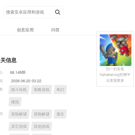
创意应用
问答
相关信息
扫一扫安装
小
68.14MB
hahabet.org官网平
台发现更多
间
2026-06-20 03:22
类
格斗街机
策略游戏
奇幻
模拟
AG
冒险解谜
冒险解谜
逃生
其它游戏
其他游戏