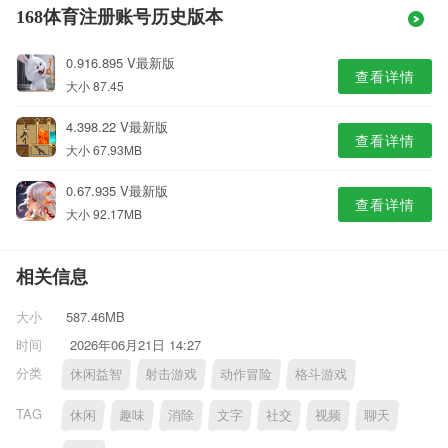
168体育注册账号历史版本
0.916.895 V最新版
查看详情
大小 87.45
4.398.22 V最新版
查看详情
大小 67.93MB
0.67.935 V最新版
查看详情
大小 92.17MB
相关信息
大小
587.46MB
时间
2026年06月21日 14:27
分类
休闲益智
射击游戏
动作冒险
格斗游戏
TAG
休闲
趣味
消除
文字
社交
视频
聊天