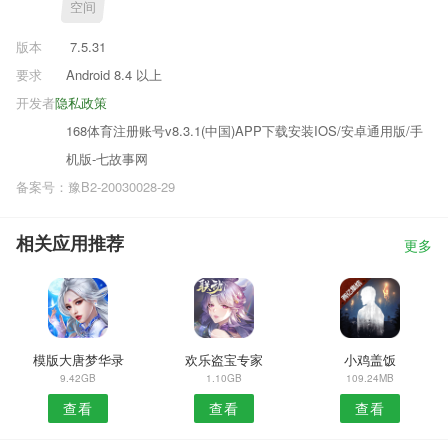
空间
版本
7.5.31
要求
Android 8.4 以上
开发者
隐私政策
168体育注册账号v8.3.1(中国)APP下载安装IOS/安卓通用版/手
机版-七故事网
备案号：豫B2-20030028-29
相关应用推荐
更多
模版大唐梦华录
欢乐盗宝专家
小鸡盖饭
9.42GB
1.10GB
109.24MB
查看
查看
查看