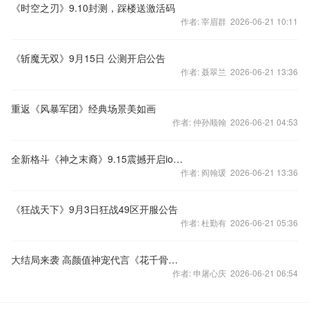
《时空之刃》9.10封测，踩楼送激活码
作者: 宰眉群 2026-06-21 10:11
《斩魔无双》9月15日 公测开启公告
作者: 聂翠兰 2026-06-21 13:36
重返《风暴军团》经典场景美如画
作者: 仲孙顺翰 2026-06-21 04:53
全新格斗《神之末裔》9.15震撼开启ios越狱封测
作者: 阎翰瑗 2026-06-21 13:36
《狂战天下》9月3日狂战49区开服公告
作者: 杜勤有 2026-06-21 05:36
大结局来袭 高颜值神宠代言《花千骨正版》手游
作者: 申屠心庆 2026-06-21 06:54