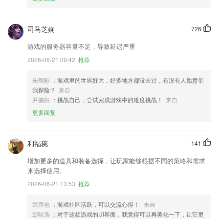
司马芝娴
726
游戏的服务器容量不足，导致延迟严重
2026-06-21 09:42
推荐
朱刚彩
：游戏里的世界好大，好多地方都没去过，有没有人愿意带
我探险？
来自
尹鹏胜
：挑战自己，尝试完成游戏中的难度挑战！
来自
更多回复
利福琬
141
增加更多的道具和装备选择，让玩家能够根据不同的策略和需求
来选择使用。
2026-06-21 13:53
推荐
武蓉艳
：游戏社区活跃，可以交流心得！
来自
彭咏浩
：对于这款游戏的UI界面，我觉得可以再美化一下，让它更