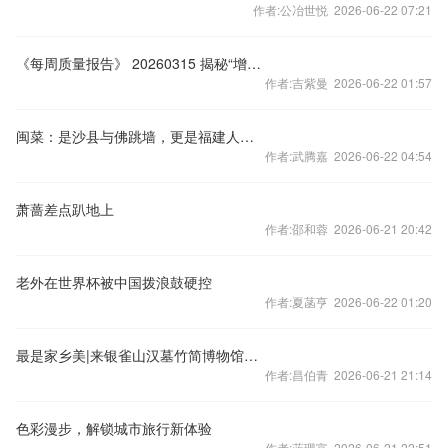
作者:公冶世悦 2026-06-22 07:21
《每周质量报告》 20260315 揭秘“增肌神药”
作者:吉紫曼 2026-06-22 01:57
闽菜：是沙县与佛跳墙，更是福建人打拼的画像
作者:武腾嘉 2026-06-22 04:54
萧蔷差点趴地上
作者:邵和蓉 2026-06-21 20:42
老外在世界杯被中国拨浪鼓硬控
作者:夏菡亨 2026-06-22 01:20
最是家乡美|来银雀山汉墓竹简博物馆，体味兵学文化的千年回响
作者:昌伯青 2026-06-21 21:14
色彩漫步，解锁城市旅行新体验
作者:蓝珊富 2026-06-21 22:51