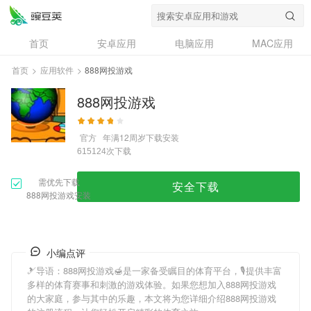
首页
安卓应用
电脑应用
MAC应用
资讯
专题
设计奖
创意应用
首页
>
应用软件
>
888网投游戏
问答
888网投游戏
官方
年满12周岁
下载安装
次下载
615124
需优先下载
安全下载
888网投游戏安装
小编点评
🎿导语：
888网投游戏
🍯是一家备受瞩目的体育平台，🎙提供丰富
多样的体育赛事和刺激的游戏体验。如果您想加入
888网投游戏
的大家庭，参与其中的乐趣，本文将为您详细介绍
888网投游戏