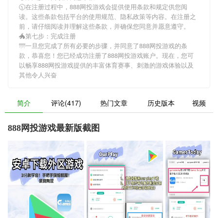
🕥在注册过程中，
888网投游戏
会提供使用条款和规定供您阅
读。这些条款包括平台的使用规范、隐私政策等内容。在注册之
前，请仔细阅读并理解这些条款，并确保您同意并愿意遵守。
🐲第七步：完成注册
🌁一旦您完成了所有必要的步骤，并同意了
888网投游戏
的条
款，恭喜您！您已经成功注册了888网投游戏账户。现在，您可
以畅享
888网投游戏
提供的丰富体育赛事、刺激的游戏体验以及
其他令人兴奋
简介
评论(417)
热门文章
历史版本
视频
888网投游戏最新版截图