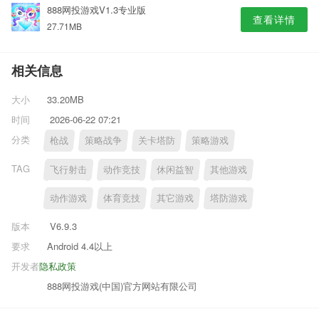
888网投游戏V1.3专业版
查看详情
27.71MB
相关信息
大小
33.20MB
时间
2026-06-22 07:21
分类
枪战
策略战争
关卡塔防
策略游戏
TAG
飞行射击
动作竞技
休闲益智
其他游戏
动作游戏
体育竞技
其它游戏
塔防游戏
版本
V6.9.3
要求
Android 4.4以上
开发者
隐私政策
888网投游戏(中国)官方网站有限公司