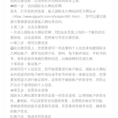
站
的注册流程，让您轻松开启精彩的体育之旅。
🚃第一步：访问国际永久网站官网
首先，打开您的浏览器，输入
国际永久网站
的官方网址🌿
（https://www.qigushi.com/shuiqian/991.html）。您可以通过搜
索引擎搜索或直接输入网址来访问。
🎸第二步：点击注册按钮
一旦进入
国际永久网站
官网，🗄您会在页面上找到一个醒目的注
册按钮。点击该按钮，您将被引导至注册页面。
🍬第三步：填写注册信息
🥝在注册页面上，您需要填写一些必要的个人信息来创建
国际永
久网站
账户。通常包括用户名、密码、电子邮件地址、手机号码
等。请务必提供准确完整的信息，以确保顺利完成注册。
🖇第四步：验证账户
🆖填写完个人信息后，您可能需要进行账户验证。
国际永久网站
会向您提供的电子邮件地址或手机号码发送一条验证信息，您需
要按照提示进行验证操作。这有助于确保账户的安全性，并防止
不法分子滥用您的个人信息。
👄第五步：设置安全选项
国际永久网站
通常要求您设置一些安全选项，以增强账户的安全
性。🎬例如，可以设置安全问题和答案，启用两步验证等功能。
请根据系统的提示设置相关选项，并妥善保管相关信息，确保您
的账户安全。
💷第六步：阅读并同意条款