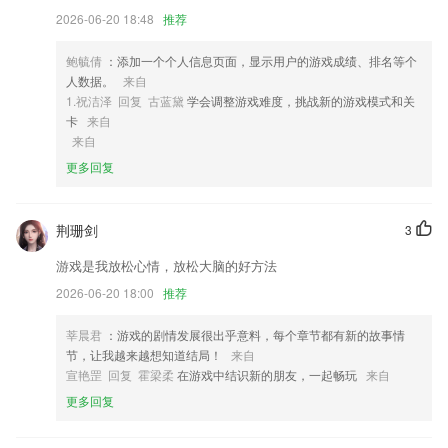
4,定期学情分析报告，给您准确的家庭指导
2026-06-20 18:48
推荐
5,【贷款类型丰富】
6,订单查询
鲍毓倩
：添加一个个人信息页面，显示用户的游戏成绩、排名等个
人数据。
来自
国际永久网站软件优势
1.祝洁泽 回复 古蓝黛
学会调整游戏难度，挑战新的游戏模式和关
卡
来自
1.点击播放学习课程
来自
2.“我的党建”为用户提供了网上支部功能，为机关、居民区、“两新”组
更多回复
织、团员青年等设置了即时通讯平台，方便党组织和广大党员开展线上信
息交流与互动
3.专业CAD客服在线答疑、快速反馈
荆珊剑
3
4.语音助手，特色的语音机器人助手，搭载了最新的人工智能ai技术，可
游戏是我放松心情，放松大脑的好方法
以对话语音
2026-06-20 18:00
推荐
5.cp背单词会有各种智能的记忆信息给2265用户服务，多个智能版块的
信息是很不错的内容。
莘晨君
：游戏的剧情发展很出乎意料，每个章节都有新的故事情
节，让我越来越想知道结局！
来自
6.每篇文章阅读完成之后，会根据文章单词数据和您的阅读时间智能化分
宣艳罡 回复 霍梁柔
在游戏中结识新的朋友，一起畅玩
来自
析您的英语阅读水平及智能化学习成果，同时获得阅读积分；
更多回复
国际永久网站更新了什么?
余额充值更多优惠