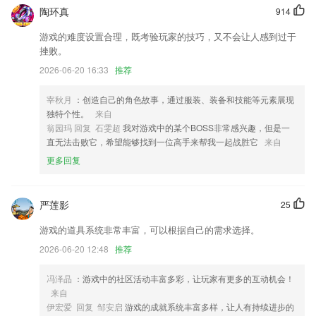
陶环真
914
搜索页增加热门搜索和猜你想搜功能，提示搜索准确率和稳定性，支持常
见问题搜索
游戏的难度设置合理，既考验玩家的技巧，又不会让人感到过于
挫败。
更新应用内字体
2026-06-20 16:33
推荐
小末祝你新年快乐，喜迎佳节放大招，快接：
修复64位覆盖安装后视频播放黑屏的问题
宰秋月
：创造自己的角色故事，通过服装、装备和技能等元素展现
独特个性。
来自
开单时，仓库列表，支持搜索；
翁园玛 回复 石雯超
我对游戏中的某个BOSS非常感兴趣，但是一
联系我们
直无法击败它，希望能够找到一位高手来帮我一起战胜它
来自
以上就是国际永久网站的介绍，如果您喜欢这款软件，您可以到应用商店
更多回复
进行打分评论，说出您的使用经历，以帮助我们更好的对产品进行优化修
改。
严莲影
25
游戏的道具系统非常丰富，可以根据自己的需求选择。
2026-06-20 12:48
推荐
冯泽晶
：游戏中的社区活动丰富多彩，让玩家有更多的互动机会！
来自
伊宏爱 回复 邹安启
游戏的成就系统丰富多样，让人有持续进步的