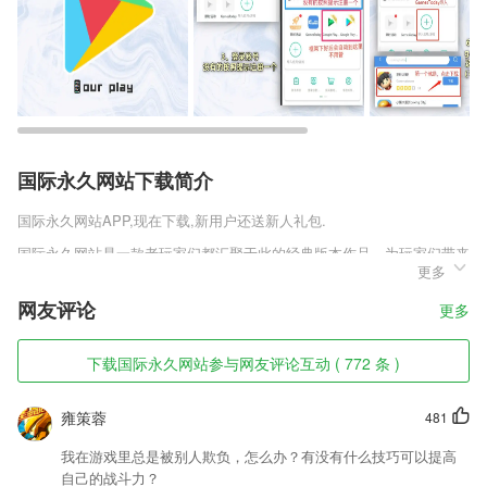
国际永久网站下载简介
国际永久网站
APP,现在下载,新用户还送新人礼包.
国际永久网站是一款老玩家们都汇聚于此的经典版本作品，为玩家们带来
更多
全新的乐趣体验，帮助玩家们回味03传奇巅峰的各种玩法，在这里你能
够轻松致胜享受传奇热血，获得全新的优质体验，极致的魅力就在这里为
网友评论
更多
你铺陈，来这款作品之中享受一段不一样的传奇人生。
国际永久网站软件特色
下载国际永久网站参与网友评论互动 ( 772 条 )
1,健康数据每日上传 时刻关注自己的身体状况 每次上传都有收益
雍策蓉
481
2,在学习之余还能收看浏览书法大师优秀作品，成为你的学习目标；
3,支持查看宝宝在园食谱
我在游戏里总是被别人欺负，怎么办？有没有什么技巧可以提高
自己的战斗力？