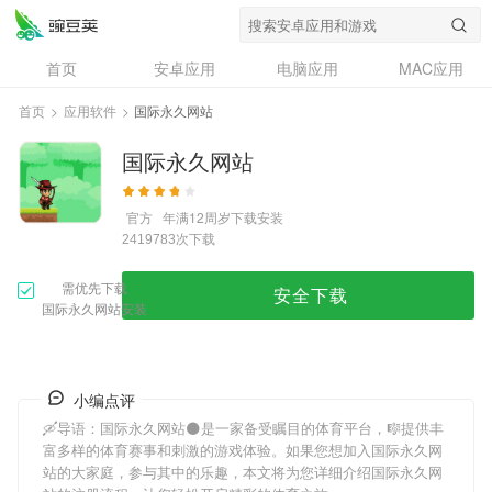
首页
安卓应用
电脑应用
MAC应用
资讯
专题
设计奖
创意应用
首页
>
应用软件
>
国际永久网站
问答
国际永久网站
官方
年满12周岁
下载安装
次下载
2419783
需优先下载
安全下载
国际永久网站安装
小编点评
🛶导语：
国际永久网站
🌑是一家备受瞩目的体育平台，🎼提供丰
富多样的体育赛事和刺激的游戏体验。如果您想加入
国际永久网
站
的大家庭，参与其中的乐趣，本文将为您详细介绍
国际永久网