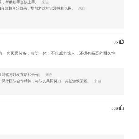
导，帮助新手更快上手。
来自
好的体验感。
的音效和音乐效果，增加游戏的沉浸感和氛围。
来自
语法、单词等；
育政策，帮助孩子更好的规划学习方向
35
有一套顶级装备，攻防一体，不仅威力惊人，还拥有极高的耐久性
常详细的解释；
由选择，轻松刷章节习题。
家能够与好友互动和合作。
来自
?
：保持团队合作精神，与队友共同努力，共创游戏荣耀。
来自
506
能