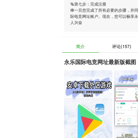
🥯第七步：完成注册
🕸一旦您完成了所有必要的步骤，并
际电竞网址账户。现在，您可以畅享
人兴奋
简介
评论(157)
永乐国际电竞网址最新版截图