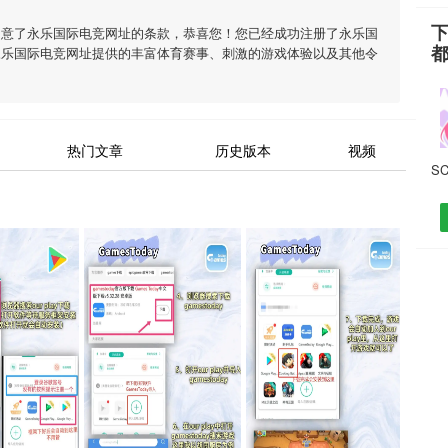
同意了
永乐国际电竞网址
的条款，恭喜您！您已经成功注册了永乐国
永乐国际电竞网址
提供的丰富体育赛事、刺激的游戏体验以及其他令
热门文章
历史版本
视频