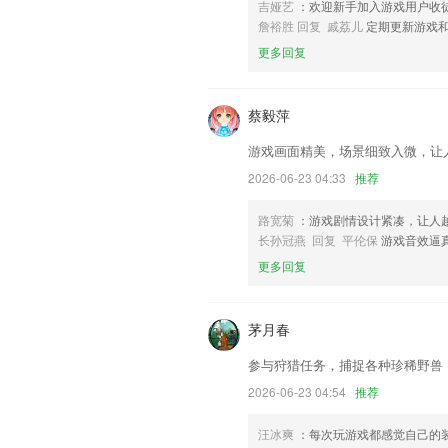
吉娅艺
：欢迎新手加入游戏用户收
联系我们
詹裕胜 回复 戚荔儿
定期更新游戏和
以上就是永乐国际电竞网址的介绍，如果
更多回复
历，以帮助我们更好的对产品进行优化修
蔡毅萍
游戏画面精美，场景细致入微，让
2026-06-23 04:33
推荐
路宽菊
：游戏剧情设计紧凑，让人
长孙冠燕 回复 平伦保
游戏音效逼
更多回复
茅月春
参与狩猎任务，捕捉各种珍稀野兽
2026-06-23 04:54
推荐
汪冰爽
：每次玩游戏都感觉自己的