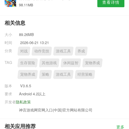
查看详情
98.11MB
相关信息
大小
89.26MB
时间
2026-06-21 13:21
分类
对战
动作竞技
游戏工具
养成
TAG
生存冒险
其他游戏
休闲益智
宠物养成
宠物养成
策略
游戏工具
经营策略
版本
V3.6.5
要求
Android 4.2以上
开发者
隐私政策
神言游戏网官网入口(中国)官方网站有限公司
相关应用推荐
更多