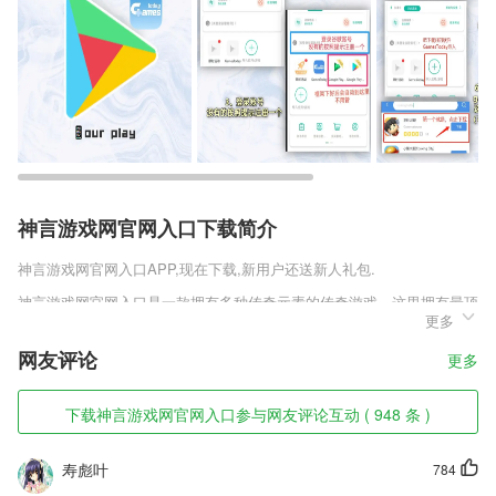
神言游戏网官网入口下载简介
神言游戏网官网入口
APP,现在下载,新用户还送新人礼包.
神言游戏网官网入口是一款拥有多种传奇元素的传奇游戏，这里拥有最顶
更多
尖的挂机玩法以及各种释放双手的模式，能够让你在最短的时间当中体验
最真实的pk对决，还有看起来凶猛的坐骑等你捕捉，体会到各种对决的
网友评论
更多
欢乐，结交到不同的传奇兄弟，和他们一起来参与到不同的战斗。
神言游戏网官网入口软件特色
下载神言游戏网官网入口参与网友评论互动 ( 948 条 )
1,在线咨询的医生皆为各位疾病的专业医生，与患者一对一“问诊”，并定
期抽调全国著名的各疾病专家教授莅临现场指导，有针对性的为每一位患
寿彪叶
784
者提供专业、权威、详细的咨询服务，切实有效的解决患者提出的问题。