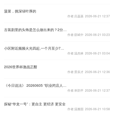
菠菜，挑深绿叶厚的
作者:吕蕊菡 2026-06-21 12:37
古装剧里的头饰是怎么做出来的？2分钟视频带你了解“花丝镶嵌”老手艺
作者:邵斌中 2026-06-21 03:23
小区附近频频火光四起,一个月至少7次!气味难闻
作者:温杰林 2026-06-21 03:04
2026世界杯激战正酣
作者:景辰才 2026-06-21 12:36
《今日说法》 20260605 “职业闭店人”需严惩
作者:幸韵平 2026-06-21 12:37
探秘“华龙一号”：更自主 更经济 更安全
作者:温雅固 2026-06-21 10:58