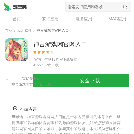
首页
安卓应用
电脑应用
MAC应用
资讯
专题
设计奖
创意应用
首页
>
应用软件
>
神言游戏网官网入口
问答
神言游戏网官网入口
官方
年满12周岁
下载安装
次下载
4599462
需优先下载
安全下载
神言游戏网官网入口安装
小编点评
🎹导语：
神言游戏网官网入口
🈶是一家备受瞩目的体育平台，🏫
提供丰富多样的体育赛事和刺激的游戏体验。如果您想加入
神言
游戏网官网入口
的大家庭，参与其中的乐趣，本文将为您详细介