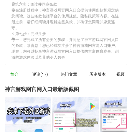
🗑第六步：阅读并同意条款
🔵在注册过程中，
神言游戏网官网入口
会提供使用条款和规定供
您阅读。这些条款包括平台的使用规范、隐私政策等内容。在注
册之前，请仔细阅读并理解这些条款，并确保您同意并愿意遵
守。
🏺第七步：完成注册
🐉一旦您完成了所有必要的步骤，并同意了
神言游戏网官网入口
的条款，恭喜您！您已经成功注册了神言游戏网官网入口账户。
现在，您可以畅享
神言游戏网官网入口
提供的丰富体育赛事、刺
激的游戏体验以及其他令人兴奋
简介
评论(17)
热门文章
历史版本
视频
神言游戏网官网入口最新版截图