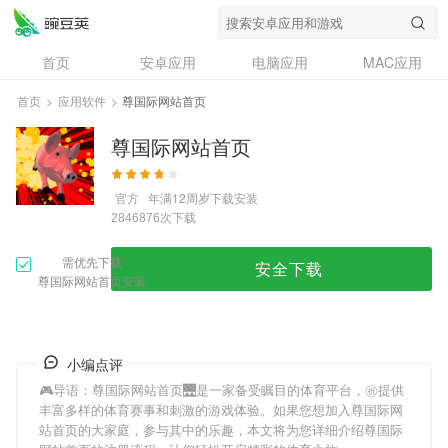
首页
安卓应用
电脑应用
MAC应用
资讯
专题
设计奖
创意应用
首页
>
应用软件
>
尊国际网站首页
问答
尊国际网站首页
官方
年满12周岁
下载安装
次下载
2846876
需优先下载
安全下载
尊国际网站首页安装
小编点评
🎮导语：
尊国际网站首页
🌉是一家备受瞩目的体育平台，㊗提供
丰富多样的体育赛事和刺激的游戏体验。如果您想加入
尊国际网
站首页
的大家庭，参与其中的乐趣，本文将为您详细介绍
尊国际