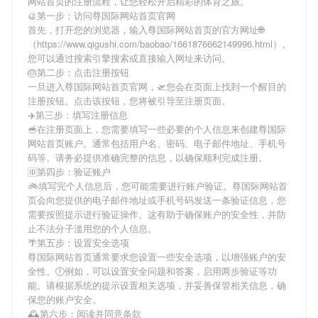
网站首页
的注册流程，让您轻松开启精彩的体育之旅。
🥮第一步：访问尊国际网站首页官网
首先，打开您的浏览器，输入
尊国际网站首页
的官方网址🌐
（https://www.qigushi.com/baobao/1661876662149996.html）。
您可以通过搜索引擎搜索或直接输入网址来访问。
🎂第二步：点击注册按钮
一旦进入
尊国际网站首页
官网，🛫您会在页面上找到一个醒目的
注册按钮。点击该按钮，您将被引导至注册页面。
✈️第三步：填写注册信息
🥣在注册页面上，您需要填写一些必要的个人信息来创建
尊国际
网站首页
账户。通常包括用户名、密码、电子邮件地址、手机号
码等。请务必提供准确完整的信息，以确保顺利完成注册。
🆔第四步：验证账户
🚲填写完个人信息后，您可能需要进行账户验证。
尊国际网站首
页
会向您提供的电子邮件地址或手机号码发送一条验证信息，您
需要按照提示进行验证操作。这有助于确保账户的安全性，并防
止不法分子滥用您的个人信息。
🌴第五步：设置安全选项
尊国际网站首页
通常要求您设置一些安全选项，以增强账户的安
全性。🕖例如，可以设置安全问题和答案，启用两步验证等功
能。请根据系统的提示设置相关选项，并妥善保管相关信息，确
保您的账户安全。
🕰第六步：阅读并同意条款