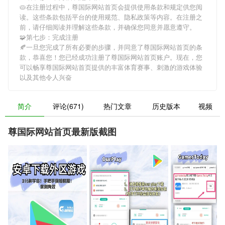
🥧在注册过程中，
尊国际网站首页
会提供使用条款和规定供您阅
读。这些条款包括平台的使用规范、隐私政策等内容。在注册之
前，请仔细阅读并理解这些条款，并确保您同意并愿意遵守。
🧩第七步：完成注册
🍂一旦您完成了所有必要的步骤，并同意了
尊国际网站首页
的条
款，恭喜您！您已经成功注册了尊国际网站首页账户。现在，您
可以畅享
尊国际网站首页
提供的丰富体育赛事、刺激的游戏体验
以及其他令人兴奋
简介
评论(671)
热门文章
历史版本
视频
尊国际网站首页最新版截图