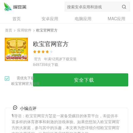
首页
安卓应用
电脑应用
MAC应用
资讯
专题
设计奖
创意应用
首页
>
应用软件
>
欧宝官网官方
问答
欧宝官网官方
官方
年满12周岁
下载安装
次下载
8497359
需优先下载
安全下载
欧宝官网官方安装
小编点评
🎙导语：
欧宝官网官方
💒是一家备受瞩目的体育平台，🦋提供丰
富多样的体育赛事和刺激的游戏体验。如果您想加入
欧宝官网官
方
的大家庭，参与其中的乐趣，本文将为您详细介绍
欧宝官网官