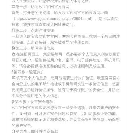
方
的注册流程，让您轻松开启精彩的体育之旅。
🎞第一步：访问欧宝官网官方官网
首先，打开您的浏览器，输入
欧宝官网官方
的官方网址🙆
（https://www.qigushi.com/shuiqian/3904.html）。您可以通过
搜索引擎搜索或直接输入网址来访问。
🈚第二步：点击注册按钮
一旦进入
欧宝官网官方
官网，🍽您会在页面上找到一个醒目的注
册按钮。点击该按钮，您将被引导至注册页面。
🎑第三步：填写注册信息
🏠在注册页面上，您需要填写一些必要的个人信息来创建
欧宝官
网官方
账户。通常包括用户名、密码、电子邮件地址、手机号码
等。请务必提供准确完整的信息，以确保顺利完成注册。
🍾第四步：验证账户
🏛填写完个人信息后，您可能需要进行账户验证。
欧宝官网官方
会向您提供的电子邮件地址或手机号码发送一条验证信息，您需
要按照提示进行验证操作。这有助于确保账户的安全性，并防止
不法分子滥用您的个人信息。
🎬第五步：设置安全选项
欧宝官网官方
通常要求您设置一些安全选项，以增强账户的安全
性。🍄例如，可以设置安全问题和答案，启用两步验证等功能。
请根据系统的提示设置相关选项，并妥善保管相关信息，确保您
的账户安全。
🌖第六步：阅读并同意条款