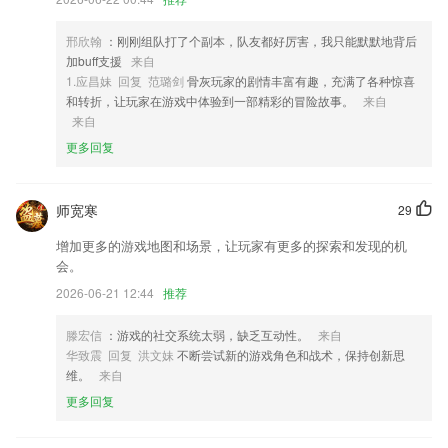
3,去除推送，通知栏广告等烦人无用服务
4,连接手机与智能TV或盒子的2265投屏工具，通过手机TV投屏可将手机
邢欣翰
：刚刚组队打了个副本，队友都好厉害，我只能默默地背后
上的播放资源投屏到智能TV上
加buff支援
来自
1.应昌妹 回复 范璐剑
骨灰玩家的剧情丰富有趣，充满了各种惊喜
5,抽检报告以及营养成分等内容，让你随时随地的了解食品安全，保证饮
和转折，让玩家在游戏中体验到一部精彩的冒险故事。
来自
食的健康；
来自
6,*间隔重复学习系统
更多回复
腾耀注册网站软件优势
1.查缺补漏、同台竞技、模拟训练，提高能力，有计划的训练让你更优秀
师宽寒
29
2.在线写作业，老师布置作业后，学生登录此app完成作业。
增加更多的游戏地图和场景，让玩家有更多的探索和发现的机
会。
3.收集了往年考试真题
2026-06-21 12:44
推荐
4.轻松的教学模式，让大家在学习的过程当中不会觉得枯燥；
5.海量题库。拥有强大的题库宝藏，各类偏难怪题秒拍即得答案，比小猿
滕宏信
：游戏的社交系统太弱，缺乏互动性。
来自
搜题更有针对性。
华致震 回复 洪文妹
不断尝试新的游戏角色和战术，保持创新思
维。
来自
6.平台2265上面会有很多的教学视频的课程以及内容，为学生带来不错的
教育资源
更多回复
腾耀注册网站更新了什么?