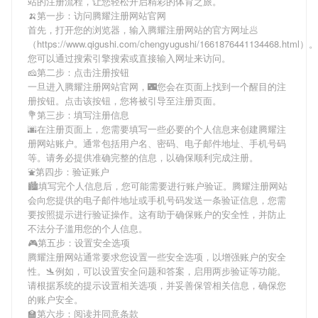
站
的注册流程，让您轻松开启精彩的体育之旅。
🍌第一步：访问腾耀注册网站官网
首先，打开您的浏览器，输入
腾耀注册网站
的官方网址🥟
（https://www.qigushi.com/chengyugushi/1661876441134468.html）。
您可以通过搜索引擎搜索或直接输入网址来访问。
🧀第二步：点击注册按钮
一旦进入
腾耀注册网站
官网，🌃您会在页面上找到一个醒目的注
册按钮。点击该按钮，您将被引导至注册页面。
💐第三步：填写注册信息
🌆在注册页面上，您需要填写一些必要的个人信息来创建
腾耀注
册网站
账户。通常包括用户名、密码、电子邮件地址、手机号码
等。请务必提供准确完整的信息，以确保顺利完成注册。
⛲第四步：验证账户
🏙填写完个人信息后，您可能需要进行账户验证。
腾耀注册网站
会向您提供的电子邮件地址或手机号码发送一条验证信息，您需
要按照提示进行验证操作。这有助于确保账户的安全性，并防止
不法分子滥用您的个人信息。
🎮第五步：设置安全选项
腾耀注册网站
通常要求您设置一些安全选项，以增强账户的安全
性。🛬例如，可以设置安全问题和答案，启用两步验证等功能。
请根据系统的提示设置相关选项，并妥善保管相关信息，确保您
的账户安全。
🏫第六步：阅读并同意条款