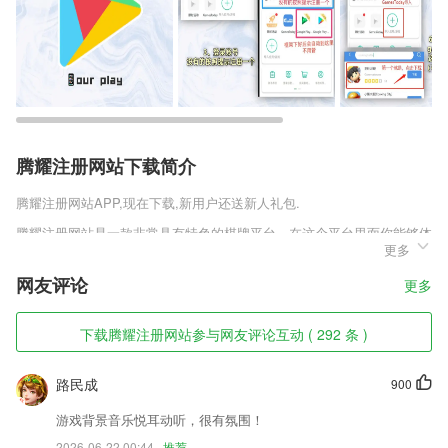
腾耀注册网站下载简介
腾耀注册网站
APP,现在下载,新用户还送新人礼包.
腾耀注册网站是一款非常具有特色的棋牌平台，在这个平台里面你能够体
更多
验到非常多热门，并且经典的棋牌玩法让你享受到不一样的棋牌乐趣，汇
聚了全国各地的棋牌类型，并且在每个类型里面还加入了不同等级的场
网友评论
更多
次，也是为了能够满足每位玩家们的需求，在这个平台里面你能够随时用
语音进行沟通，极其人性化的便捷功能让你在游戏中一一的体验。
下载腾耀注册网站参与网友评论互动 ( 292 条 )
腾耀注册网站软件特色
1,画风清晰简洁，看着非常养眼可以放松心情。
路民成
900
2,通过手机扫描，把2265用户自己的临字和碑帖上范字重影比对，找出差
游戏背景音乐悦耳动听，很有氛围！
距，提高水平。
2026-06-22 00:44
推荐