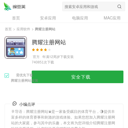
首页
安卓应用
电脑应用
MAC应用
资讯
专题
设计奖
创意应用
首页
>
应用软件
>
腾耀注册网站
问答
腾耀注册网站
官方
年满12周岁
下载安装
次下载
740851
需优先下载
安全下载
腾耀注册网站安装
小编点评
🥂导语：
腾耀注册网站
⛲是一家备受瞩目的体育平台，🌗提供丰
富多样的体育赛事和刺激的游戏体验。如果您想加入
腾耀注册网
站
的大家庭，参与其中的乐趣，本文将为您详细介绍
腾耀注册网