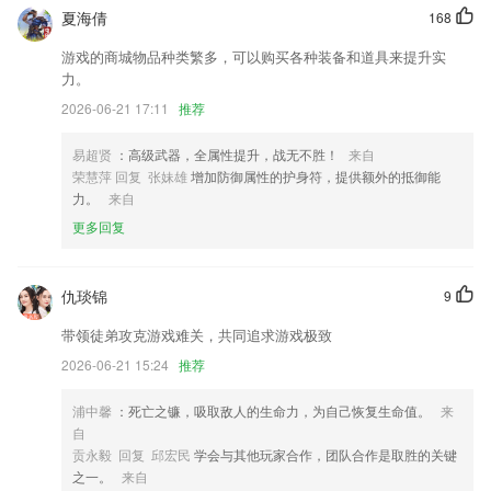
对红米手机进行了内容样式适配；
夏海倩
168
会员支持高清照片上传的功能。
游戏的商城物品种类繁多，可以购买各种装备和道具来提升实
力。
2优化黑名单界面，增加免费勾选
2026-06-21 17:11
推荐
修复华为推送 隐私合规问题
修复已知bug，新增一键快速分享
易超贤
：高级武器，全属性提升，战无不胜！
来自
荣慧萍 回复 张妹雄
增加防御属性的护身符，提供额外的抵御能
部分字体颜色优化
力。
来自
联系我们
更多回复
以上就是腾耀注册网站的介绍，如果您喜欢这款软件，您可以到应用商店
进行打分评论，说出您的使用经历，以帮助我们更好的对产品进行优化修
改。
仇琰锦
9
带领徒弟攻克游戏难关，共同追求游戏极致
2026-06-21 15:24
推荐
浦中馨
：死亡之镰，吸取敌人的生命力，为自己恢复生命值。
来
自
贡永毅 回复 邱宏民
学会与其他玩家合作，团队合作是取胜的关键
之一。
来自