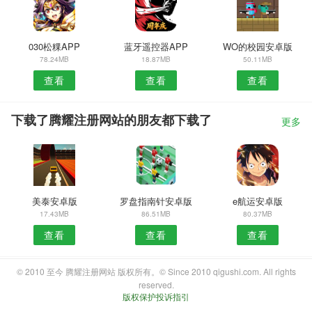
030松粿APP
蓝牙遥控器APP
WO的校园安卓版
78.24MB
18.87MB
50.11MB
查看
查看
查看
下载了腾耀注册网站的朋友都下载了
更多
美泰安卓版
罗盘指南针安卓版
e航运安卓版
17.43MB
86.51MB
80.37MB
查看
查看
查看
© 2010 至今 腾耀注册网站 版权所有。© Since 2010 qigushi.com. All rights
reserved.
版权保护投诉指引