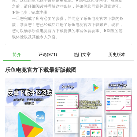
之前，请仔细阅读并理解这些条款，并确保您同意并愿意遵守。
❥第七步：完成注册
一旦您完成了所有必要的步骤，并同意了乐鱼电竞官方下载的条
款，恭喜您！您已经成功注册了乐鱼电竞官方下载账户。现在，
您可以畅享乐鱼电竞官方下载提供的丰富体育赛事、❥刺激的游
戏体验以及其他令人兴奋。
简介
评论(971)
热门文章
历史版本
乐鱼电竞官方下载最新版截图