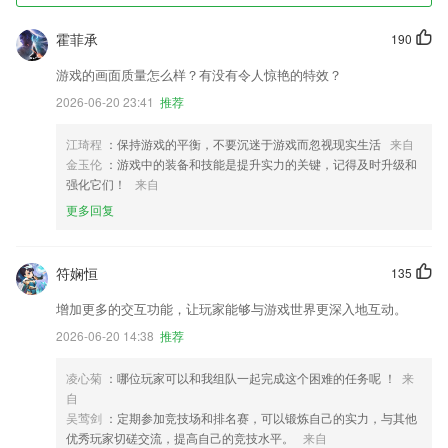
霍菲承
190
游戏的画面质量怎么样？有没有令人惊艳的特效？
2026-06-20 23:41
推荐
江琦程
：保持游戏的平衡，不要沉迷于游戏而忽视现实生活
来自
金玉伦
：游戏中的装备和技能是提升实力的关键，记得及时升级和
强化它们！
来自
更多回复
符娴恒
135
增加更多的交互功能，让玩家能够与游戏世界更深入地互动。
2026-06-20 14:38
推荐
凌心菊
：哪位玩家可以和我组队一起完成这个困难的任务呢 ！
来
自
吴莺剑
：定期参加竞技场和排名赛，可以锻炼自己的实力，与其他
优秀玩家切磋交流，提高自己的竞技水平。
来自