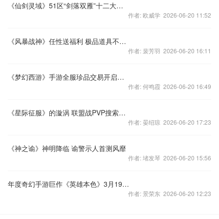
《仙剑灵域》51区“剑落双雁”十二大活动
作者: 欧威学 2026-06-20 11:52
《风暴战神》任性送福利 极品道具不能少
作者: 裴芳羽 2026-06-20 16:11
《梦幻西游》手游全服珍品交易开启说明
作者: 何鸣霞 2026-06-20 16:49
《星际征服》的漩涡 联盟战PVP搜索功能
作者: 晏绍琼 2026-06-20 17:23
《神之谕》神明降临 谕警示人首测风靡
作者: 堵发琴 2026-06-20 15:56
年度奇幻手游巨作《英雄本色》3月19日震撼开测
作者: 景荣东 2026-06-20 12:23