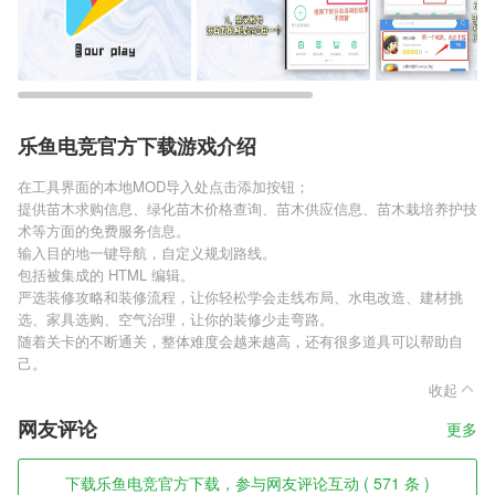
乐鱼电竞官方下载游戏介绍
在工具界面的本地MOD导入处点击添加按钮；
提供苗木求购信息、绿化苗木价格查询、苗木供应信息、苗木栽培养护技
术等方面的免费服务信息。
输入目的地一键导航，自定义规划路线。
包括被集成的 HTML 编辑。
严选装修攻略和装修流程，让你轻松学会走线布局、水电改造、建材挑
选、家具选购、空气治理，让你的装修少走弯路。
随着关卡的不断通关，整体难度会越来越高，还有很多道具可以帮助自
己。
收起
网友评论
更多
下载乐鱼电竞官方下载，参与网友评论互动 ( 571 条 )