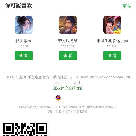
你可能喜欢
更多
指尖学园
带方块跑酷
末世生机联运手游
1.30GB
329.23MB
28.2MB
查看
查看
查看
© 2010 至今 乐鱼电竞官方下载 版权所有。© Since 2010 daxiongtv.com . All
rights reserved.
版权保护投诉指引
・
增值电信业务经营许可证：京ICP备19043480号-2
网络出版服务许可证：
（署）网出证（京）字第827号