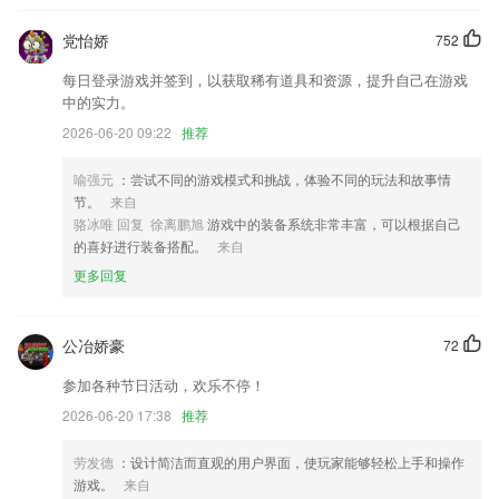
新增若干OpenAPI，可与其他系统无缝对接。
党怡娇
752
更新部分手机兼容性问题,修复并优化应用
每日登录游戏并签到，以获取稀有道具和资源，提升自己在游戏
失物招领，乘客预约服务
中的实力。
联系我们
2026-06-20 09:22
推荐
以上就是三丰棋牌最新版的介绍，如果您喜欢这款软件，您可以到应用商
店进行打分评论，说出您的使用经历，以帮助我们更好的对产品进行优化
喻强元
：尝试不同的游戏模式和挑战，体验不同的玩法和故事情
修改。
节。
来自
骆冰唯 回复 徐离鹏旭
游戏中的装备系统非常丰富，可以根据自己
的喜好进行装备搭配。
来自
更多回复
公冶娇豪
72
参加各种节日活动，欢乐不停！
2026-06-20 17:38
推荐
劳发德
：设计简洁而直观的用户界面，使玩家能够轻松上手和操作
游戏。
来自