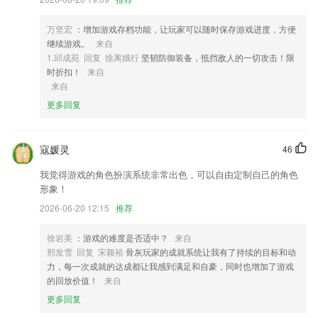
接编辑和发送。
4,英美音切换 ，中英文对比；
万坚宏
：增加游戏存档功能，让玩家可以随时保存游戏进度，方便
继续游戏。
来自
5,【政策扶持】JPARK全方位提供技术、政策支持
1.邱成苑 回复 徐离娥行
坚韧防御装备，抵挡敌人的一切攻击！限
6,随时可以提升大家的速度慢，并且还可以远程管理自己的设备。
时折扣！
来自
来自
三丰棋牌最新版软件优势
更多回复
1.·各版本教材、年级、科目一应俱全，名师在线教学
2.量身定制、个性辅导、让教学更高效
寇媛灵
46
3.】近三年各省批次的分数线
我觉得游戏的角色扮演系统非常出色，可以自由定制自己的角色
4.所有模版均配置动画特效和声音
形象！
5.·大量精美素材应有尽有，定期更新
2026-06-20 12:15
推荐
6.我的收藏，收藏需要特别注意的2265题目，时刻加深理解。
徐岩美
：游戏的难度是否适中？
来自
三丰棋牌最新版更新了什么?
邢发雪 回复 宋颖裕
骨灰玩家的成就系统让我有了持续的目标和动
力，每一次成就的达成都让我感到满足和自豪，同时也增加了游戏
开发商：上海图淘信息科技有限公司
的回放价值！
来自
修改API等级为28
更多回复
版本更新优化