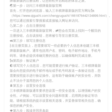
牌最新版
的注册流程，让您轻松开启精彩的体育之旅。
🌏第一步：访问三丰棋牌最新版官网
首先，打开您的浏览器，输入
三丰棋牌最新版
的官方网址🗽
（https://www.qigushi.com/chengyugushi/1661876442134899.html）。
您可以通过搜索引擎搜索或直接输入网址来访问。
🌜第二步：点击注册按钮
一旦进入
三丰棋牌最新版
官网，🚞您会在页面上找到一个醒目的
注册按钮。点击该按钮，您将被引导至注册页面。
🚜第三步：填写注册信息
🍾在注册页面上，您需要填写一些必要的个人信息来创建
三丰棋
牌最新版
账户。通常包括用户名、密码、电子邮件地址、手机号
码等。请务必提供准确完整的信息，以确保顺利完成注册。
🗽第四步：验证账户
🌓填写完个人信息后，您可能需要进行账户验证。
三丰棋牌最新
版
会向您提供的电子邮件地址或手机号码发送一条验证信息，您
需要按照提示进行验证操作。这有助于确保账户的安全性，并防
止不法分子滥用您的个人信息。
🚆第五步：设置安全选项
三丰棋牌最新版
通常要求您设置一些安全选项，以增强账户的安
全性。🥖例如，可以设置安全问题和答案，启用两步验证等功
能。请根据系统的提示设置相关选项，并妥善保管相关信息，确
保您的账户安全。
🍁第六步：阅读并同意条款