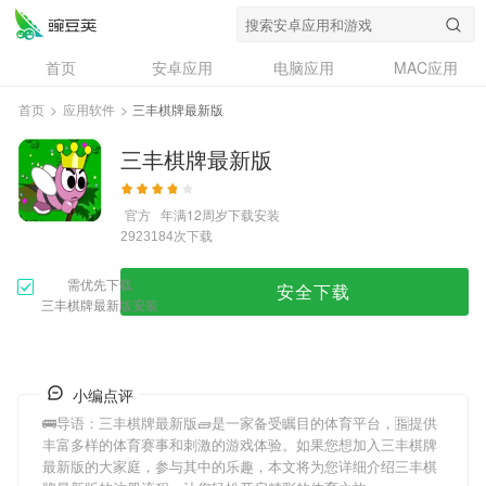
首页
安卓应用
电脑应用
MAC应用
资讯
专题
设计奖
创意应用
首页
>
应用软件
>
三丰棋牌最新版
问答
三丰棋牌最新版
官方
年满12周岁
下载安装
次下载
2923184
需优先下载
安全下载
三丰棋牌最新版安装
小编点评
🚌导语：
三丰棋牌最新版
🧱是一家备受瞩目的体育平台，🈯提供
丰富多样的体育赛事和刺激的游戏体验。如果您想加入
三丰棋牌
最新版
的大家庭，参与其中的乐趣，本文将为您详细介绍
三丰棋