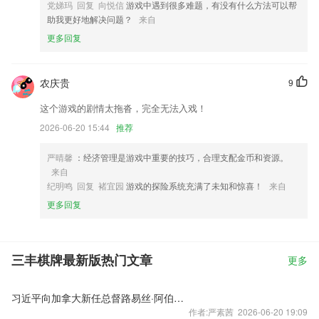
党娣玛 回复 向悦信
游戏中遇到很多难题，有没有什么方法可以帮
助我更好地解决问题？
来自
更多回复
农庆贵
9
这个游戏的剧情太拖沓，完全无法入戏！
2026-06-20 15:44
推荐
严晴馨
：经济管理是游戏中重要的技巧，合理支配金币和资源。
来自
纪明鸣 回复 褚宜园
游戏的探险系统充满了未知和惊喜！
来自
更多回复
三丰棋牌最新版热门文章
更多
习近平向加拿大新任总督路易丝·阿伯致贺电
作者:严素茜 2026-06-20 19:09