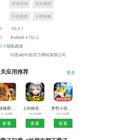
传奇游戏
音乐舞蹈
扑克棋牌
卡牌策略
本
V2.2.1
求
Android 4.7以上
发者
隐私政策
印度a8(中国)官方网站有限公司
相关应用推荐
更多
泼辣修图安卓版
上街购安卓版
梦想小筑安卓版
2.76MB
76.89MB
56.93MB
查看
查看
查看