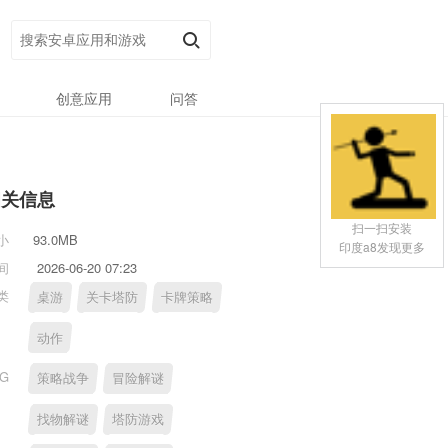
创意应用
问答
相关信息
扫一扫安装
小
93.0MB
印度a8发现更多
间
2026-06-20 07:23
类
桌游
关卡塔防
卡牌策略
动作
AG
策略战争
冒险解谜
找物解谜
塔防游戏