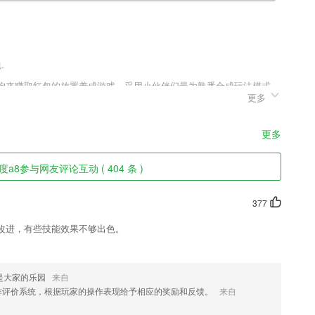
.
小狗来赚取红包的放置养成游戏，采用小伙伴们最为熟悉合成玩法模式，
更多
成长。支持联网玩法模式，与更多小伙伴们交流升级经验，收获到许多
到更多红包。
更多
效率究竟如何哟~尽全力督促你的学习，让你的效率一高再高！
a8参与网友评论互动 ( 404 条 )
学视频,在线查找你需要的课程内容;
377
也可以缓存下载。
改进，有些技能效果不够出色。
藤爸爸根据中国的二十四节气进行了故事的创作，以和小小常对话的形
轻松了解我国这一伟大又充满智慧的"发明"。
是大家的乐园
来自
好的体验感。
作评价系统，根据玩家的操作表现给予相应的奖励和反馈。
来自