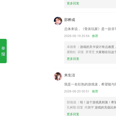
更多回复
1.精选专题：课程、视频、作品等分类推
2.适应各个学习阶段的各类型单词课本任
邵桦成
3.提供多种不同的练习选择，将刷题模式
4.赏中华诗词 传承古典文化
总体来说，《骨灰玩家》是一款非
5.条形码/二维码扫描器
2026-06-19 20:54
推荐
6.可以了解到孩子的学习情况，还可以2
卓德青
：游戏的关卡设计有点难度
举
印度a8更新了什么?
屠勤红 回复 茅霄芝
大家都在玩这
报
更多回复
默认时间问题优化
征集酒店入住点评，评选优质内容，赠送
米生洁
提供家电故障码查询
支持微信QQ图片分享；
我是一名狂热的游戏迷，希望能与
新增导购分销功能。
2026-06-20 00:51
推荐
优化登录注册流程，助你快速简单的开启
邵德成
：哇！这个游戏真刺激！希
联系我们
孔树勤 回复 尚鹏亨
游戏的充值比
以上就是印度a8的介绍，如果您喜欢这
更多回复