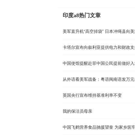
印度a8热门文章
美军直升机“高空掉袋” 日本冲绳县向
卡塔尔宣布向叙利亚提供电力和财政支
中国使馆提醒赴菲中国公民提前做好入
从外语看美军战备：粤语闽南语发万元
英国央行宣布维持基准利率不变
我的保洁员母亲
中国飞鹤营养食品驰援望奎 为家乡筑