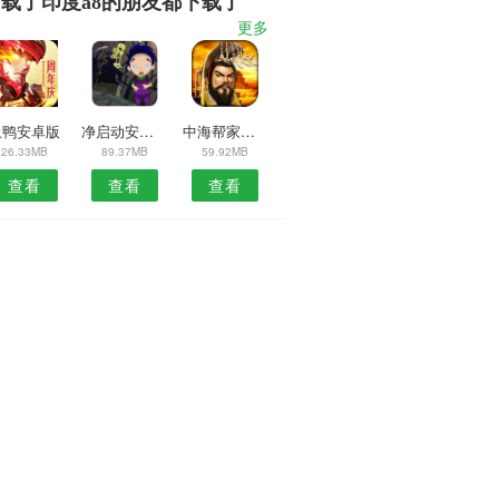
载了印度a8的朋友都下载了
更多
土鸭安卓版
净启动安卓版
中海帮家管理端APP
26.33MB
89.37MB
59.92MB
查看
查看
查看