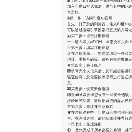
🛢导语：
印度a8
⏳是一家备受瞩目的体
加入
印度a8
的大家庭，参与其中的乐
育之旅。
🖲第一步：访问印度a8官网
首先，打开您的浏览器，输入
印度a8
的
可以通过搜索引擎搜索或直接输入网
🚁第二步：点击注册按钮
一旦进入
印度a8
官网，🍏您会在页面
🥠第三步：填写注册信息
🥮在注册页面上，您需要填写一些必
地址、手机号码等。请务必提供准确
🍀第四步：验证账户
🏢填写完个人信息后，您可能需要进
验证信息，您需要按照提示进行验证
息。
🚒第五步：设置安全选项
印度a8
通常要求您设置一些安全选项，
步验证等功能。请根据系统的提示设
🍨第六步：阅读并同意条款
🦞在注册过程中，
印度a8
会提供使用
容。在注册之前，请仔细阅读并理解
🦴第七步：完成注册
🌔一旦您完成了所有必要的步骤，并