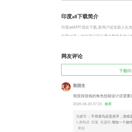
印度a8下载简介
印度a8
APP,现在下载,新用户还送新人礼包
印度a8是一款玩家们可以通过养殖各种
各种萌系形象设定的小狗可以更加迅速的
小技巧，让自己可以通过高等级小狗赚取
网友评论
印度a8软件特色
1,特别开发的闯关模式会来检验你的学习
下载印度
2,名校老师讲解,结合趣味性和专业性的教
3,健康百科：海量健康知识随手查
殷固生
4,还有很多其他的服务，可以直接导出，
我觉得游戏的角色技能设计还需要
5,《常青藤爸爸o二十四节气故事》常青
2026-06-20 07:23
推荐
式给孩子们讲述了24个节气的有趣故事，
池媛荣
：不管菜鸟还是高手，游戏
6,这款软件中的界面是非常简洁的，有很
1.庾和武 回复 安梁民
增加一个操
印度a8软件优势
来自