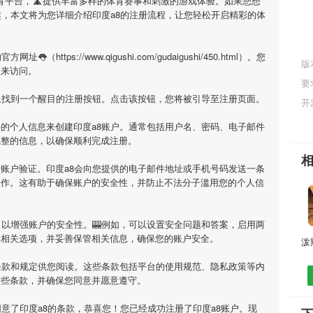
育平台，🛣提供丰富多样的体育赛事和刺激的游戏体验。如果您想
趣，本文将为您详细介绍
印度a8
的注册流程，让您轻松开启精彩的体
官方网址👅（https://www.qigushi.com/gudaigushi/450.html）。您
版
址来访问。
要
上找到一个醒目的注册按钮。点击该按钮，您将被引导至注册页面。
开
要的个人信息来创建
印度a8
账户。通常包括用户名、密码、电子邮件
完整的信息，以确保顺利完成注册。
行账户验证。
印度a8
会向您提供的电子邮件地址或手机号码发送一条
操作。这有助于确保账户的安全性，并防止不法分子滥用您的个人信
以增强账户的安全性。🎰例如，可以设置安全问题和答案，启用两
置相关选项，并妥善保管相关信息，确保您的账户安全。
条款和规定供您阅读。这些条款包括平台的使用规范、隐私政策等内
这些条款，并确保您同意并愿意遵守。
同意了
印度a8
的条款，恭喜您！您已经成功注册了印度a8账户。现