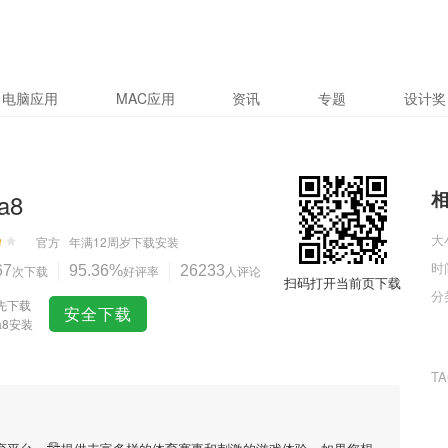
电脑应用
MAC应用
资讯
专题
设计奖
a8
大
官方
年满12周岁
下载安装
时
67
次下载
95.36%
好评率
26233
人评论
扫码打开当前页下载
分
先下载
安全下载
a8安装
T