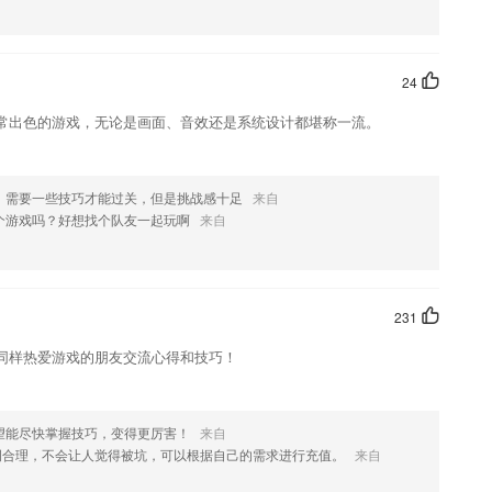
荐，不一样的创意策划，一样的不同凡想。
您选择
变得多样化，从而间接性地缓解备考压力；
24
常出色的游戏，无论是画面、音效还是系统设计都堪称一流。
265手游网通过软件分析得到的孩子的优劣势科目，
，需要一些技巧才能过关，但是挑战感十足
来自
个游戏吗？好想找个队友一起玩啊
来自
高星酒店免房券！
231
同样热爱游戏的朋友交流心得和技巧！
个性化阅读之旅；
望能尽快掌握技巧，变得更厉害！
来自
例合理，不会让人觉得被坑，可以根据自己的需求进行充值。
来自
款软件，您可以到应用商店进行打分评论，说出您的使用经历，以帮助我