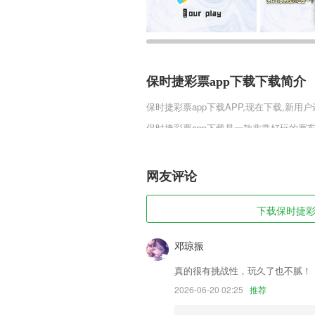
保时捷彩票app下载下载简介
保时捷彩票app下载
APP,现在下载,新用
保时捷彩票app下载是一款非常好玩的
行一次次的冒险，丰富的关卡设计，这里
碰撞，快点来这里体验一下吧。
网友评论
保时捷彩票app下载软件特色
1,药品商品名输入药品名称即可查询药品
下载保时捷彩票
2,本地人的生活指南，您在生活中遇到各
3,探索能源与环境领域，太阳能光伏、
邓琼振
业信息、聚焦行业公司及品牌，动态跟踪
真的很有挑战性，玩久了也不腻！
4,让2265用户了解每个订单的情况，提
2026-06-20 02:25
推荐
5,百姓事网上办，操作简单，回复快，哈