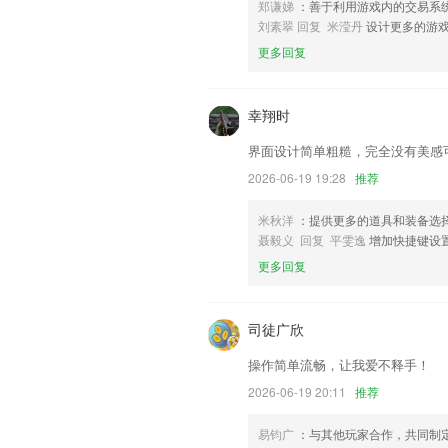
修改九石天使会会员登录服务；
郑谦娣
：善于利用游戏内的交易系
刘素翠 回复 米滢丹
设计更多的游
Bugs修复
更多回复
联系我们
以上就是保时捷彩票app下载的介绍，
历，以帮助我们更好的对产品进行优化修
幸翔时
界面设计简单粗糙，完全没有美感
2026-06-19 19:28
推荐
米秋洋
：提供更多的道具和装备选
聂毅义 回复 平雯逸
增加快捷键设
更多回复
司徒广欣
操作简单流畅，让我爱不释手！
2026-06-19 20:11
推荐
易钧广
：与其他玩家合作，共同制