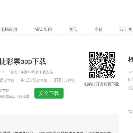
电脑应用
MAC应用
资讯
专题
设计奖
捷彩票app下载
大
官方
年满12周岁
下载安装
时
35
次下载
94.31%
好评率
3781
人评论
扫码打开当前页下载
分
先下载
安全下载
捷彩票app下载安装
T