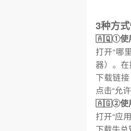
3种方
🇦🇶①
打开“哪
器）。在
下载链接【
点击“允
🇦🇬
打开“应
下载牛总