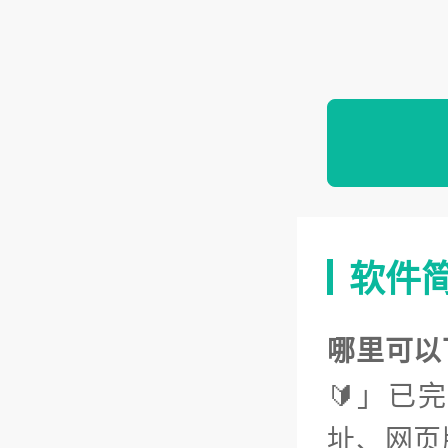
软件
哪里可以
🔰」已
址、网页