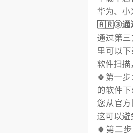
华为、小米
🇦🇷③
通过第三
里可以下
软件扫描
🍀第一
的软件下载
您从官方
这可以避
🍀第二