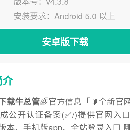
版本号：v4.3.8
安装要求：Android 5.0 以上
安卓版下载
简介
下载牛总管
🌈官方信息「🔰全新官
完成公开认证备案(✅/)提供官网入
版本、手机版app、全站登录入口.