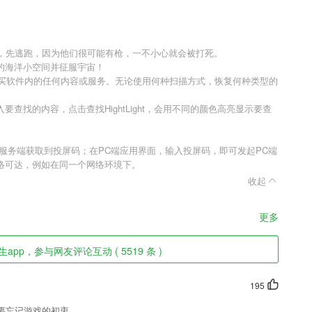
后，先逃跑，因为他们很可能有枪，一不小心就会被打死。
的海洋小空间并征服宇宙！
需购买软件内的任何内容或服务。无论使用何种扫描方式，恢复何种类型的
查找的内容，点击查找HightLight，会用不同的颜色高亮显示要查
。
服务端获取到投屏码；在PC端应用界面，输入投屏码，即可发起PC端
网络可达，例如在同一个网络环境下。
收起
更多
app，参与网友评论互动 ( 5519 条 )
195
要忘记游戏的初衷