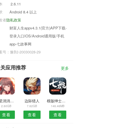
本
2.6.11
求
Android 8.4 以上
发者
隐私政策
财富人生appv4.3.1(官方)APP下载-
登录入口IOS/Android通用版/手机
app-七故事网
号：豫B2-20030028-29
相关应用推荐
更多
星星消消乐2020经典版
边际猎人
模版绅士江湖
2.60GB
7.62GB
146.46MB
查看
查看
查看