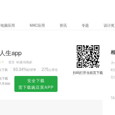
电脑应用
MAC应用
资讯
专题
设计奖
人生app
官方
年满16周岁
大
次下载
93.34%
好评率
275
人评论
时
扫码打开当前页下载
分
先下载
安全下载
人生app
需下载豌豆荚APP
T