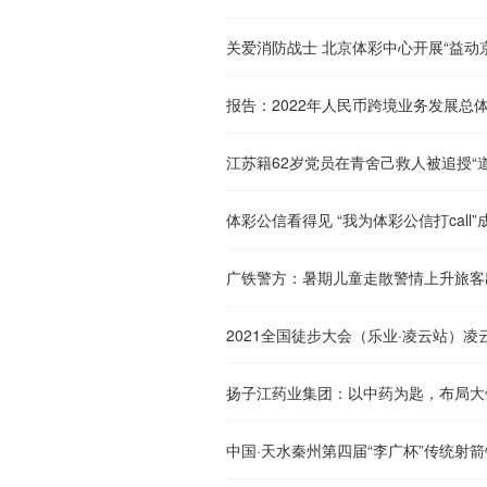
报告：2022年人民币跨境业务发展总
江苏籍62岁党员在青舍己救人被追授“
体彩公信看得见 “我为体彩公信打call”
广铁警方：暑期儿童走散警情上升旅客
2021全国徒步大会（乐业·凌云站）凌
中国·天水秦州第四届“李广杯”传统射