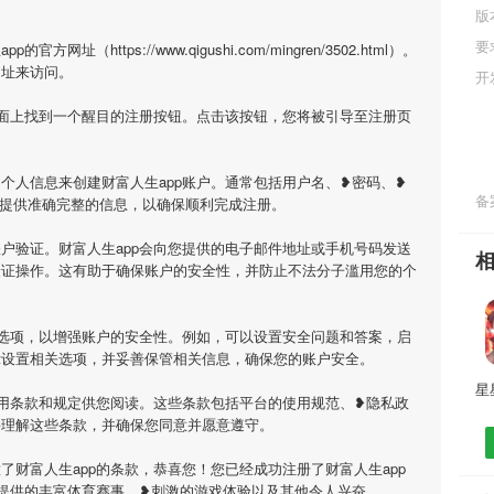
版
要
（https://www.qigushi.com/mingren/3502.html）。
网址来访问。
开
页面上找到一个醒目的注册按钮。点击该按钮，您将被引导至注册页
个人信息来创建财富人生app账户。通常包括用户名、❥密码、❥
备案
必提供准确完整的信息，以确保顺利完成注册。
户验证。财富人生app会向您提供的电子邮件地址或手机号码发送
验证操作。这有助于确保账户的安全性，并防止不法分子滥用您的个
全选项，以增强账户的安全性。例如，可以设置安全问题和答案，启
示设置相关选项，并妥善保管相关信息，确保您的账户安全。
使用条款和规定供您阅读。这些条款包括平台的使用规范、❥隐私政
并理解这些条款，并确保您同意并愿意遵守。
了财富人生app的条款，恭喜您！您已经成功注册了财富人生app
p提供的丰富体育赛事、❥刺激的游戏体验以及其他令人兴奋。