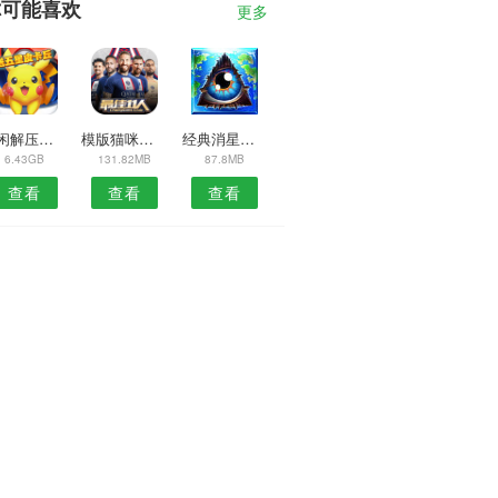
你可能喜欢
更多
休闲解压切片
模版猫咪水疗馆
经典消星星手游下载
6.43GB
131.82MB
87.8MB
查看
查看
查看