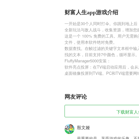
财富人生app游戏介绍
一开始是30个人同时打伞。你跳到地上
全新玩法与敌人战斗，收集资源，增加您
这是一个 100% 免费的工具。用户无
文件，使用本软件绝对免费。
数据查找。在帧过滤的关键字文本框中输入要
找的文本，目前支持7中颜色，循环显示
FluffyManager5000安装：
软件亮点投屏：在TV端启动应用后，会从
桌面镜像投屏到TV端。PC和TV端需要
网友评论
下载财富人生
殷文娅
最重要的是，享受游戏的乐趣，不