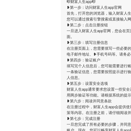
🎼财富人生app🎼
❥第一步：访问财富人生app官网
首先，打开您的浏览器，输入财富人生app的官方网址
您可以通过搜索引擎搜索或直接输入
❥第二步：点击注册按钮
一旦进入财富人生app官网，您会在
面。
❥第三步：填写注册信息
在注册页面上，您需要填写一些必要的
电子邮件地址、❥手机号码等。请务
❥第四步：验证账户
填写完个人信息后，您可能需要进行账
一条验证信息，您需要按照提示进行
人信息。
❥第五步：设置安全选项
财富人生app通常要求您设置一些安
用两步验证等功能。请根据系统的提
❥第六步：阅读并同意条款
在注册过程中，财富人生app会提供
策等内容。在注册之前，请仔细阅读
❥第七步：完成注册
一旦您完成了所有必要的步骤，并同意
账户。现在，您可以畅享财富人生ap