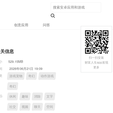
创意应用
问答
相关信息
扫一扫安装
小
529.15MB
财富人生app发现
更多
间
2026年06月21日 19:09
类
游戏宠物
奇幻
动作游戏
奇幻
AG
休闲
趣味
消除
文字
社交
视频
聊天
空间