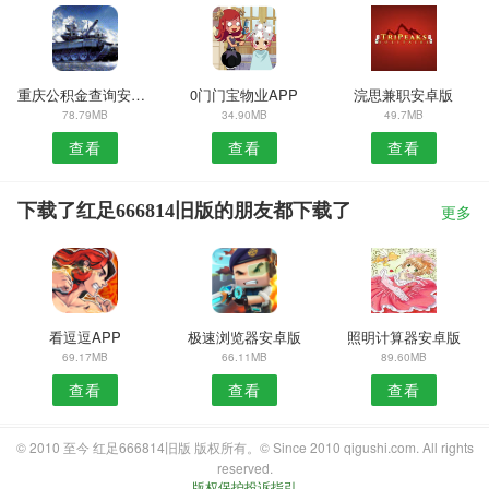
重庆公积金查询安卓版
0门门宝物业APP
浣思兼职安卓版
78.79MB
34.90MB
49.7MB
查看
查看
查看
下载了红足666814旧版的朋友都下载了
更多
看逗逗APP
极速浏览器安卓版
照明计算器安卓版
69.17MB
66.11MB
89.60MB
查看
查看
查看
© 2010 至今 红足666814旧版 版权所有。© Since 2010 qigushi.com. All rights
reserved.
版权保护投诉指引