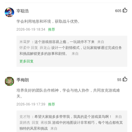
新增留样记录
书城完结界面优化，更多好书精选推荐
宰聪浩
605
已借图书的bug修复
学会利用地形和环境，获取战斗优势。
修复了再次进入星星列表页面，上次的过滤文字没有设的问题。
2026-06-19 18:34
推荐
公棚订单支持使用保证金余额支付；
米霭梦
：这个游戏很容易上瘾，一玩就停不下来
来自
联系我们
怀柔中 回复 薛龙山
设计一个剧情模式，让玩家能够通过完成任务
以上就是红足666814旧版的介绍，如果您喜欢这款软件，您可以到应用
和挑战解锁更多的故事和剧情。
来自
商店进行打分评论，说出您的使用经历，以帮助我们更好的对产品进行优
更多回复
化修改。
季梅朗
55
培养良好的团队合作精神，学会与他人协作，共同攻克游戏难
关。
2026-06-19 17:39
推荐
党才翔
：希望大家能多多带带我，我真的是个游戏菜鸟啊！
来自
裴婷杰 回复 蒋枝飘
游戏中的地图设计非常精巧，每个地点都有其
独特的风景和挑战
来自