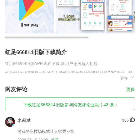
红足666814旧版下载简介
红足666814旧版
APP,现在下载,新用户还送新人礼包.
红足666814旧版是一款以东方武侠故事为题材的即时对战RPG手游，精
更多
致写实的游戏画面，融合的多种经典的武侠故事元素，带给玩家全新的武
侠体验，众多大家熟知的武侠职业角色任你选择，玄武风云官网版每个职
网友评论
更多
业都有自己专属的武侠技能，带给你无限畅爽刺激的武侠对决感，让你沉
浸在其中。
下载红足666814旧版参与网友评论互动 ( 43 条 )
红足666814旧版软件特色
1,音质清晰流畅，不同于2265手机自带录音机，真实还原录音场景；
米莉斌
386
2,目标导向，认字母、学英语、学认知
游戏的竞技场模式让人欲罢不能
3,建立群组共同学习
2026-06-19 20:09
推荐