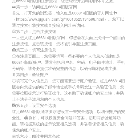
足666814旧版
的注册流程，让您轻松开启精彩的体育之旅。
🚝第一步：访问红足666814旧版官网
首先，打开您的浏览器，输入
红足666814旧版
的官方网址🏞
（https://www.qigushi.com/qi/16613525134598.html）。您可以
通过搜索引擎搜索或直接输入网址来访问。
📀第二步：点击注册按钮
一旦进入
红足666814旧版
官网，🧒您会在页面上找到一个醒目的
注册按钮。点击该按钮，您将被引导至注册页面。
🏥第三步：填写注册信息
🕞在注册页面上，您需要填写一些必要的个人信息来创建
红足
666814旧版
账户。通常包括用户名、密码、电子邮件地址、手机
号码等。请务必提供准确完整的信息，以确保顺利完成注册。
🦑第四步：验证账户
🕘填写完个人信息后，您可能需要进行账户验证。
红足666814旧
版
会向您提供的电子邮件地址或手机号码发送一条验证信息，您
需要按照提示进行验证操作。这有助于确保账户的安全性，并防
止不法分子滥用您的个人信息。
🎑第五步：设置安全选项
红足666814旧版
通常要求您设置一些安全选项，以增强账户的安
全性。🏟例如，可以设置安全问题和答案，启用两步验证等功
能。请根据系统的提示设置相关选项，并妥善保管相关信息，确
保您的账户安全。
㊗第六步：阅读并同意条款