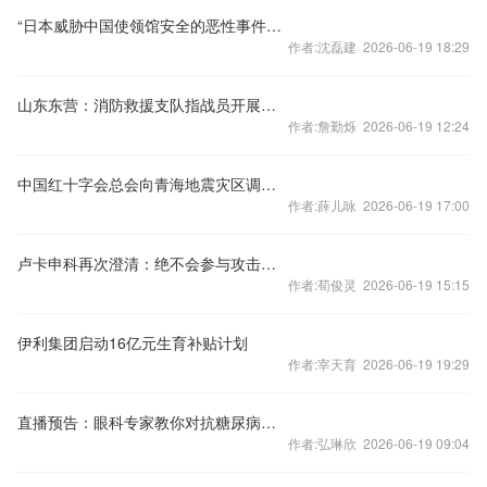
“日本威胁中国使领馆安全的恶性事件还在不断发生”
作者:沈磊建 2026-06-19 18:29
山东东营：消防救援支队指战员开展党史学习教育
作者:詹勤烁 2026-06-19 12:24
中国红十字会总会向青海地震灾区调拨救灾物资
作者:薛儿咏 2026-06-19 17:00
卢卡申科再次澄清：绝不会参与攻击乌克兰，因为根本打不过
作者:荀俊灵 2026-06-19 15:15
伊利集团启动16亿元生育补贴计划
作者:宰天育 2026-06-19 19:29
直播预告：眼科专家教你对抗糖尿病视网膜病变 守护清晰视界
作者:弘琳欣 2026-06-19 09:04