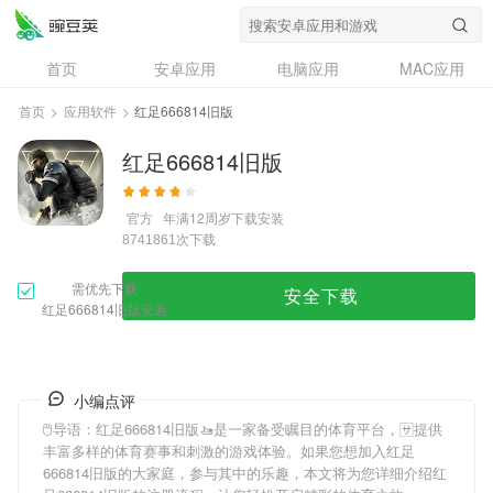
首页
安卓应用
电脑应用
MAC应用
资讯
专题
设计奖
创意应用
首页
>
应用软件
>
红足666814旧版
问答
红足666814旧版
官方
年满12周岁
下载安装
次下载
8741861
需优先下载
安全下载
红足666814旧版安装
小编点评
🖱导语：
红足666814旧版
🚤是一家备受瞩目的体育平台，🈂提供
丰富多样的体育赛事和刺激的游戏体验。如果您想加入
红足
666814旧版
的大家庭，参与其中的乐趣，本文将为您详细介绍
红