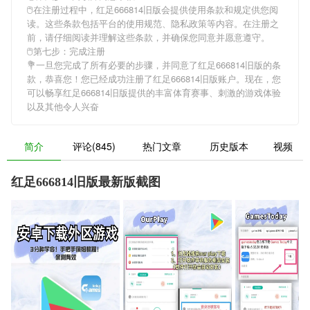
🖱在注册过程中，
红足666814旧版
会提供使用条款和规定供您阅
读。这些条款包括平台的使用规范、隐私政策等内容。在注册之
前，请仔细阅读并理解这些条款，并确保您同意并愿意遵守。
🖱第七步：完成注册
💐一旦您完成了所有必要的步骤，并同意了
红足666814旧版
的条
款，恭喜您！您已经成功注册了红足666814旧版账户。现在，您
可以畅享
红足666814旧版
提供的丰富体育赛事、刺激的游戏体验
以及其他令人兴奋
简介
评论(845)
热门文章
历史版本
视频
红足666814旧版最新版截图