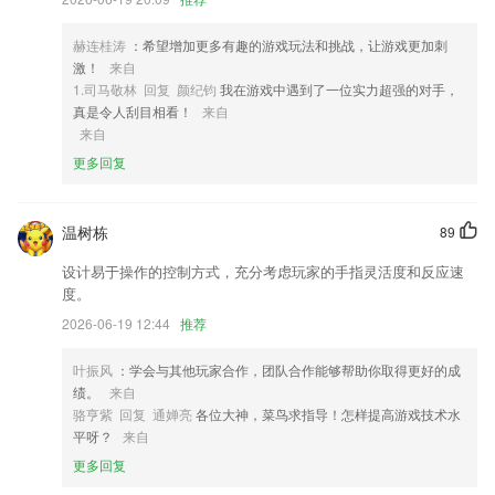
4,【分享推荐】分享推荐给好友，获得积分福利
赫连桂涛
：希望增加更多有趣的游戏玩法和挑战，让游戏更加刺
5,功能多多且值得信赖，更好去管理各位的手机电池。
激！
来自
6,【实用】肾病实用智能计算器：残余肾功能计算器、肌酐清除率计算
1.司马敬林 回复 颜纪钧
我在游戏中遇到了一位实力超强的对手，
器、肾小球滤过率计算器
真是令人刮目相看！
来自
来自
红足666814旧版软件优势
更多回复
1.了解最全的参赛方式，针对各类赛事进行更好的管理也会非常的高效化
哟。
温树栋
89
2.协助人们找到丢掉的物品。
设计易于操作的控制方式，充分考虑玩家的手指灵活度和反应速
3.每月一门超级干货课程
度。
4.数万种几十万册全新儿童绘本,涵盖中外热门绘本,种类丰富齐全.
2026-06-19 12:44
推荐
5.覆盖银行业法律法规与综合能力，个人理财等全部科目的题库。
叶振风
：学会与其他玩家合作，团队合作能够帮助你取得更好的成
6.支持中韩，韩中，双向语言翻译，翻译结果可以朗读，自带快速复制功
绩。
来自
能更加方便快捷
骆亨紫 回复 通婵亮
各位大神，菜鸟求指导！怎样提高游戏技术水
红足666814旧版更新了什么?
平呀？
来自
更多回复
增加新版民生功能；