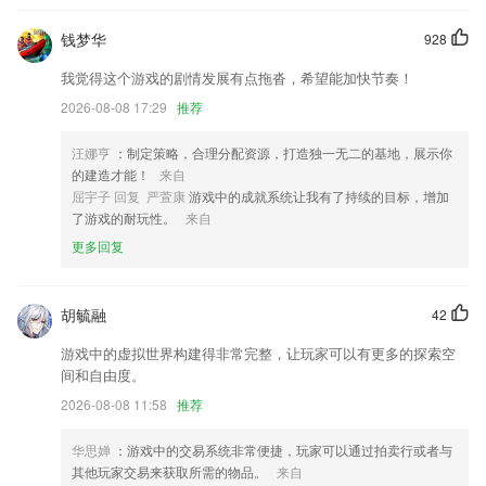
我们优化了投递记录页面，帮助每一位求职者更好地管理求职进度
增加瘦颧骨缩人中丰太阳穴眼睑下至等个性化微调项目，定制你的美。
钱梦华
928
增加批量修改运单功能
我觉得这个游戏的剧情发展有点拖沓，希望能加快节奏！
修复阅读页调整背景等问题。
2026-08-08 17:29
推荐
新增课程更新铁粉中心曲谱更新板块；
汪娜亨
：制定策略，合理分配资源，打造独一无二的基地，展示你
联系我们
的建造才能！
来自
以上就是必发bifa官方网站的介绍，如果您喜欢这款软件，您可以到应用
屈宇子 回复 严萱康
游戏中的成就系统让我有了持续的目标，增加
商店进行打分评论，说出您的使用经历，以帮助我们更好的对产品进行优
了游戏的耐玩性。
来自
化修改。
更多回复
胡毓融
42
游戏中的虚拟世界构建得非常完整，让玩家可以有更多的探索空
间和自由度。
2026-08-08 11:58
推荐
华思婵
：游戏中的交易系统非常便捷，玩家可以通过拍卖行或者与
其他玩家交易来获取所需的物品。
来自