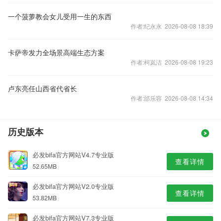
一个菠萝教会女儿受用一生的东西
作者:纪永永 2026-08-08 18:39
卡萨帝发力全场景高端生态方案
作者:柯岚洁 2026-08-08 19:23
卢东亮任山西省代省长
作者:邰乐容 2026-08-08 14:34
历史版本
必发bifa官方网站V4.7专业版
查看详情
52.65MB
必发bifa官方网站V2.0专业版
查看详情
53.82MB
必发bifa官方网站V7.3专业版