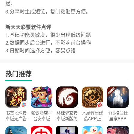
然。
3.分享时生成短链，复制粘贴更方便。
新天天彩票软件点评
1.基础功能灵敏度，很少出现低级问题
2.数据同步后台进行，不影响前台操作
3.日期时间选择方便，容易点错
热门推荐
书签地球安
餐饮酒店平
环球驿家安
木屋竹屋建
116格兰仕
卓版无广告
台安卓版
卓版新版免
造APP正
居家APP
官方正版
2026版
费下载
版2026
手机版