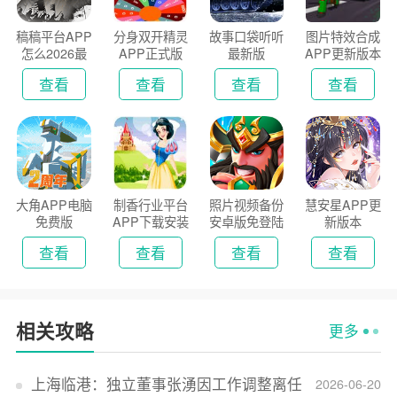
稿稿平台APP
分身双开精灵
故事口袋听听
图片特效合成
怎么2026最
APP正式版
最新版
APP更新版本
新版
2026
查看
查看
查看
查看
大角APP电脑
制香行业平台
照片视频备份
慧安星APP更
免费版
APP下载安装
安卓版免登陆
新版本
2026
版
查看
查看
查看
查看
相关攻略
更多
上海临港：独立董事张湧因工作调整离任
2026-06-20