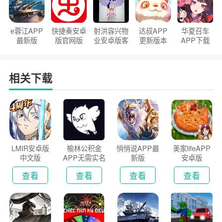
e蓉江APP
快捷奏安卓
射洪容兴物
达叔APP
华夏召车
最新版
版官网版
业安卓版客
更新版本
APP下载
户端
2026
安装2026
相关下载
LMIR安卓版
榆林公积金
悄悄说APP最
美家lifeAPP
中文版
APP无需实名
新版
安卓版
认证版
查看
查看
查看
查看