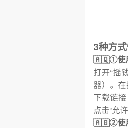
3种方
🇦🇶①
打开“摇
器）。在
下载链接【
点击“允
🇦🇬