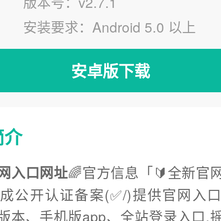
版本号：v2.7.1
安装要求：Android 5.0 以上
安卓版下载
简介
网入口网址
🌈官方信息「🔰全新官
完成公开认证备案(✅/)提供官网入
版本、手机版app、全站登录入口.