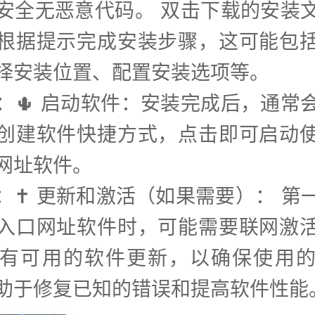
安全无恶意代码。 双击下载的安装
根据提示完成安装步骤，这可能包
择安装位置、配置安装选项等。
步：🌵 启动软件：安装完成后，通常
创建软件快捷方式，点击即可启动
网址软件。
步：✝️ 更新和激活（如果需要）： 第
入口网址软件时，可能需要联网激
有可用的软件更新，以确保使用
助于修复已知的错误和提高软件性能