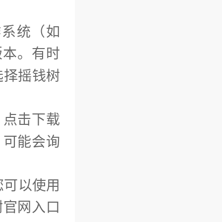
作系统（如
版本。有时
选择摇钱树
：点击下载
，可能会询
您可以使用
树官网入口