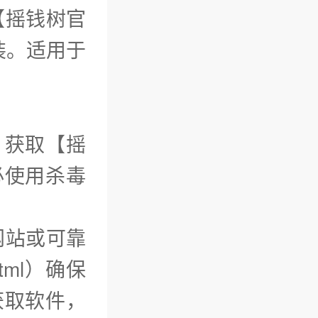
【摇钱树官
装。适用于
）获取【摇
必使用杀毒
网站或可靠
tml）确保
获取软件，