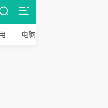
用
电脑软件
游戏攻略