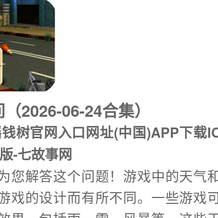
2026-06-24合集）
摇钱树官网入口网址(中国)APP下载I
机版-七故事网
兴为您解答这个问题！游戏中的天气
游戏的设计而有所不同。一些游戏