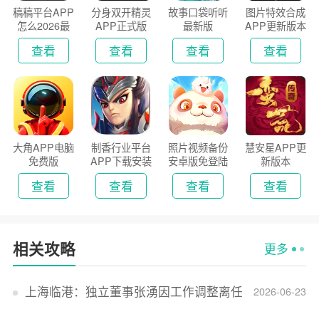
稿稿平台APP
分身双开精灵
故事口袋听听
图片特效合成
怎么2026最
APP正式版
最新版
APP更新版本
新版
2026
查看
查看
查看
查看
大角APP电脑
制香行业平台
照片视频备份
慧安星APP更
免费版
APP下载安装
安卓版免登陆
新版本
2026
版
查看
查看
查看
查看
相关攻略
更多
上海临港：独立董事张湧因工作调整离任
2026-06-23