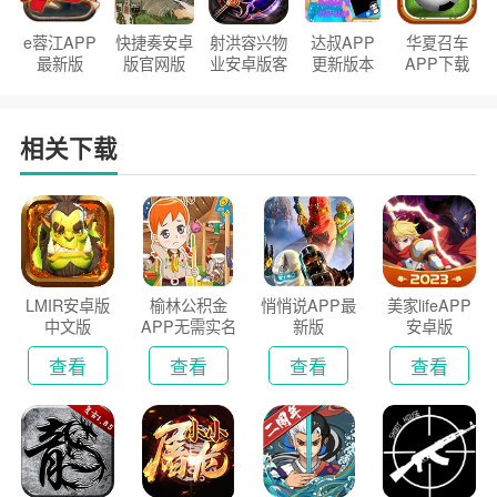
e蓉江APP
快捷奏安卓
射洪容兴物
达叔APP
华夏召车
最新版
版官网版
业安卓版客
更新版本
APP下载
户端
2026
安装2026
相关下载
LMIR安卓版
榆林公积金
悄悄说APP最
美家lifeAPP
中文版
APP无需实名
新版
安卓版
认证版
查看
查看
查看
查看