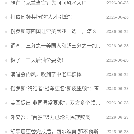
想在乌克兰当官？先问问风水大师
2026-06-23
打造同频共振的“人才引擎”！
2026-06-23
俄罗斯等四国让亚美尼亚二选一，怎么回事？
2026-06-23
调查：三分之一美国人和超三分之一加拿大人感到经济压力
2026-06-23
稳了！三天后油价要变！
2026-06-23
演唱会的风，吹到了中老年群体
2026-06-23
俄罗斯“终结者”战车更名“斯皮里顿”：寓意强大可靠，彰显俄精神力量
2026-06-23
美国提出“非同寻常要求”，双方多个领域分歧依旧，印美贸易谈判进入“关键阶段”
2026-06-23
外交部：''台独''势力已沦为民族败类
2026-06-23
领导层更替完成后，西尔维奥·那不勒斯出任Lucid首席执行官
2026-06-23