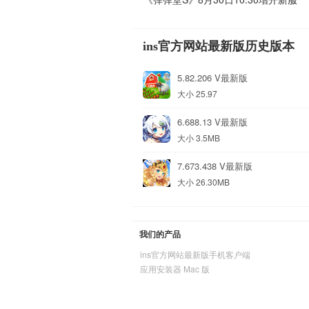
ins官方网站最新版历史版本
5.82.206 V最新版
大小 25.97
6.688.13 V最新版
大小 3.5MB
7.673.438 V最新版
大小 26.30MB
我们的产品
ins官方网站最新版手机客户端
应用安装器 Mac 版