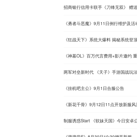
招商银行信用卡联手《刀锋无双》 赠
《勇者斗恶魔》9月11日例行维护及活
《狂战天下》系统大爆料 揭秘系统登
《神墓OL》百万代言费用+影片邀约 
两军对垒新时代 《天子》手游国战玩
《挂机吧主公》9月1日合服公告
《新花千骨》9月12日11点开放新服
制服诱惑Start 《软妹天国》今日安卓
《弹弹堂S》8月30日10:30增开新服