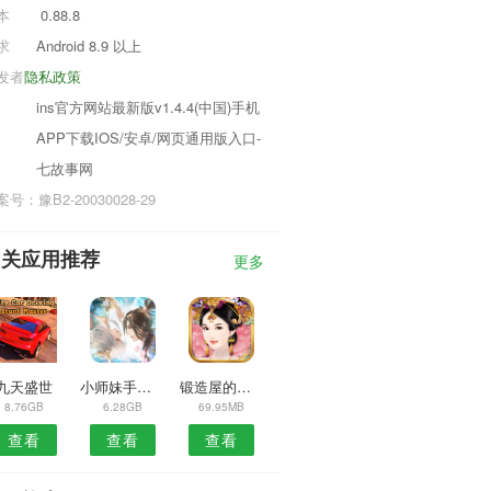
本
0.88.8
求
Android 8.9 以上
发者
隐私政策
ins官方网站最新版v1.4.4(中国)手机
APP下载IOS/安卓/网页通用版入口-
七故事网
号：豫B2-20030028-29
相关应用推荐
更多
九天盛世
小师妹手游免费版
锻造屋的物语
8.76GB
6.28GB
69.95MB
查看
查看
查看