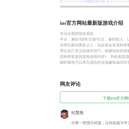
ins官方网站最新版游戏介绍
专业全面的报表系统
平台：兼职/招聘/交易/社交，兼职猎人
培养玩家的善良之心，玩起来会发现种类
秀出自己灵活的操作技巧，能够轻松的抢
恐怖密室逃脱冒险游戏内容1、到处都是
随时随地可以来完成你的这场趣味减压经
网友评论
下载ins官方网
纪慧燕
出售一把强力武器，让你在战斗中