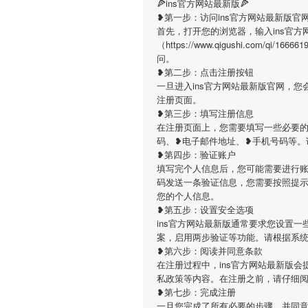
🍕ins官方网站最新版🍕
❥第一步：访问ins官方网站最新版官
首先，打开您的浏览器，输入ins官方
（https://www.qigushi.com/q
问。
❥第二步：点击注册按钮
一旦进入ins官方网站最新版官网，
注册页面。
❥第三步：填写注册信息
在注册页面上，您需要填写一些必要的
码、❥电子邮件地址、❥手机号码等。
❥第四步：验证账户
填写完个人信息后，您可能需要进行账
码发送一条验证信息，您需要按照提
您的个人信息。
❥第五步：设置安全选项
ins官方网站最新版通常要求您设置
案，启用两步验证等功能。请根据系
❥第六步：阅读并同意条款
在注册过程中，ins官方网站最新版
私政策等内容。在注册之前，请仔细
❥第七步：完成注册
一旦您完成了所有必要的步骤，并同意了