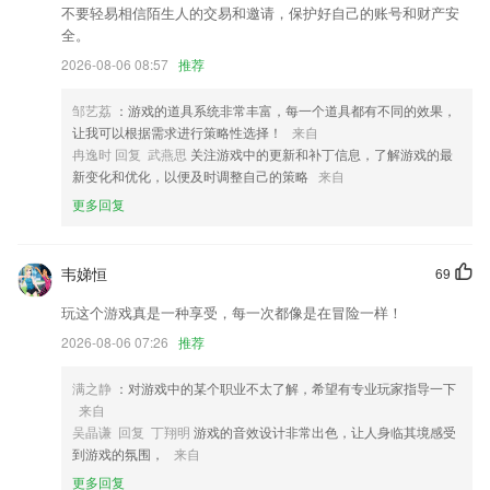
不要轻易相信陌生人的交易和邀请，保护好自己的账号和财产安
修改小金钟评委评分功能
全。
增加权限设置功能
2026-08-06 08:57
推荐
官方活动评审功能新增可推荐数展示。
邹艺荔
：游戏的道具系统非常丰富，每一个道具都有不同的效果，
画笔支持调整透明度和橡皮擦，愉快涂鸦吧
让我可以根据需求进行策略性选择！
来自
素材库支持上传海外资源
冉逸时 回复 武燕思
关注游戏中的更新和补丁信息，了解游戏的最
新变化和优化，以便及时调整自己的策略
来自
支持一键提取作者所有去除水印后的视频，而且可以选择保存到手机或者
分享给好友
更多回复
联系我们
以上就是口袋德州最新版本的介绍，如果您喜欢这款软件，您可以到应用
韦娣恒
69
商店进行打分评论，说出您的使用经历，以帮助我们更好的对产品进行优
化修改。
玩这个游戏真是一种享受，每一次都像是在冒险一样！
2026-08-06 07:26
推荐
满之静
：对游戏中的某个职业不太了解，希望有专业玩家指导一下
来自
吴晶谦 回复 丁翔明
游戏的音效设计非常出色，让人身临其境感受
到游戏的氛围，
来自
更多回复