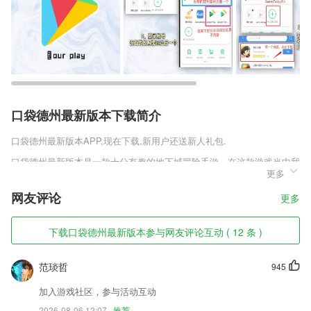
口袋德州最新版本下载简介
口袋德州最新版本
APP,现在下载,新用户还送新人礼包.
口袋德州最新版本是一款十分有趣的地下城冒险手游，在这款游戏当中我
更多
们将会召唤各种英雄进行地下城的探险。游戏采用了roguelike的随机冒险
模式，将会无时无刻给玩家带来新鲜的冒险体验，不过难度相对来说做了
网友评论
更多
一个精简，不会让玩家感到过于难受。
口袋德州最新版本软件特色
下载口袋德州最新版本参与网友评论互动 ( 12 条 )
1,【水印图片】批量图片操作、身份证等证件保护，随意自定义文字水
印；水印大小、角度、位置、透明度一键调节，微商，电商，淘宝从业者
范琰哲
945
更省心！
加入游戏社区，参与活动互动
2,发布自己的教育难题，专家达人积极解答交流，解答各阶段幼儿、小
2026-08-06 12:07
推荐