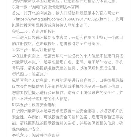
袋德州最新版本
的注册流程，让您轻松开启精彩的体育之旅。
🌕第一步：访问口袋德州最新版本官网
首先，打开您的浏览器，输入
口袋德州最新版本
的官方网址🚥
（https://www.qigushi.com/qi/1666619817165526.html）。您可
以通过搜索引擎搜索或直接输入网址来访问。
🌝第二步：点击注册按钮
一旦进入
口袋德州最新版本
官网，👀您会在页面上找到一个醒目
的注册按钮。点击该按钮，您将被引导至注册页面。
🌞第三步：填写注册信息
🦂在注册页面上，您需要填写一些必要的个人信息来创建
口袋德
州最新版本
账户。通常包括用户名、密码、电子邮件地址、手机
号码等。请务必提供准确完整的信息，以确保顺利完成注册。
🧓第四步：验证账户
💻填写完个人信息后，您可能需要进行账户验证。
口袋德州最新
版本
会向您提供的电子邮件地址或手机号码发送一条验证信息，
您需要按照提示进行验证操作。这有助于确保账户的安全性，并
防止不法分子滥用您的个人信息。
🕍第五步：设置安全选项
口袋德州最新版本
通常要求您设置一些安全选项，以增强账户的
安全性。🛵例如，可以设置安全问题和答案，启用两步验证等功
能。请根据系统的提示设置相关选项，并妥善保管相关信息，确
保您的账户安全。
👅第六步：阅读并同意条款