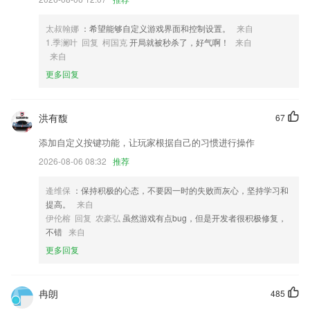
学、初中、高中等孩子出现的心理健康、学习择校、兴趣选择等问题，同
时有家长树洞一起吐露家庭心事。
太叔翰娜
：希望能够自定义游戏界面和控制设置。
来自
3,随时监控着每一台发电站的具体数据实时上传；
1.季澜叶 回复 柯国克
开局就被秒杀了，好气啊！
来自
4,营业额数据可自动统计,用户可随时查看,了解营业额详情;
来自
更多回复
5,【互动体验】
6,【免费漫画阅读】
洪有馥
口袋德州最新版本软件优势
67
添加自定义按键功能，让玩家根据自己的习惯进行操作
1.感动一辈子的感情，坚持一辈子的信念。
2026-08-06 08:32
推荐
2.享受到的各类办公服务更加的全面，更好的知晓最佳校园服务的亮点所
在
逄维保
：保持积极的心态，不要因一时的失败而灰心，坚持学习和
3.学生每次的作业数据都会得到保存，老师可以清楚的知道各个学生的进
提高。
来自
步情况
伊伦榕 回复 农豪弘
虽然游戏有点bug，但是开发者很积极修复，
不错
来自
4.音效丰富:纯正发音和丰富的反馈音效.
更多回复
5.简解、详解，典故出处，无所不知；
6.描摹数字、清点数数、计算比较、四则运算等；
冉朗
485
口袋德州最新版本更新了什么?