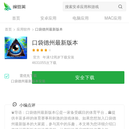
首页
安卓应用
电脑应用
MAC应用
资讯
专题
设计奖
创意应用
首页
>
应用软件
>
口袋德州最新版本
问答
口袋德州最新版本
官方
年满12周岁
下载安装
次下载
4631055
需优先下载
安全下载
口袋德州最新版本安装
小编点评
⛲导语：
口袋德州最新版本
🕥是一家备受瞩目的体育平台，🕋提
供丰富多样的体育赛事和刺激的游戏体验。如果您想加入
口袋德
州最新版本
的大家庭，参与其中的乐趣，本文将为您详细介绍
口