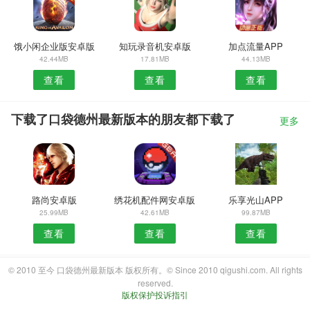
饿小闲企业版安卓版
知玩录音机安卓版
加点流量APP
42.44MB
17.81MB
44.13MB
查看
查看
查看
下载了口袋德州最新版本的朋友都下载了
更多
路尚安卓版
绣花机配件网安卓版
乐享光山APP
25.99MB
42.61MB
99.87MB
查看
查看
查看
© 2010 至今 口袋德州最新版本 版权所有。© Since 2010 qigushi.com. All rights
reserved.
版权保护投诉指引