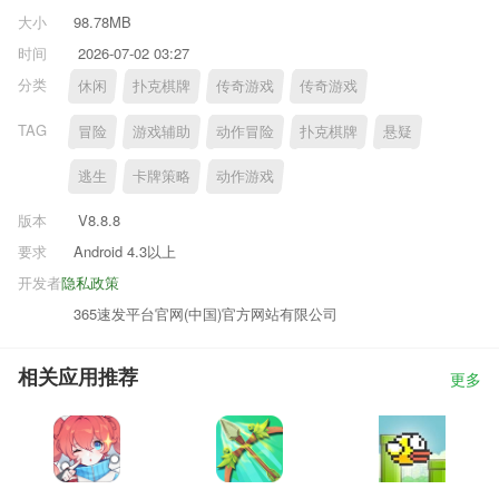
大小
98.78MB
时间
2026-07-02 03:27
分类
休闲
扑克棋牌
传奇游戏
传奇游戏
TAG
冒险
游戏辅助
动作冒险
扑克棋牌
悬疑
逃生
卡牌策略
动作游戏
版本
V8.8.8
要求
Android 4.3以上
开发者
隐私政策
365速发平台官网(中国)官方网站有限公司
相关应用推荐
更多