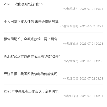
2023，戏曲变成“流行曲”？
作者:施盛伦 2026-07-01 19:31
个人网贷正接入征信 未来会影响房贷么？
作者:司马富时 2026-07-02 03:21
预售周期长、全额退款难，网上预售票套路埋得深
作者:怀妮娴 2026-07-01 20:23
湖北省武汉市原副市长王清华被“双开”
作者:孟烟芝 2026-07-01 19:55
经济日报：我国四代核电为何能实现领跑
作者:邰宝贵 2026-07-02 03:08
2023年中央经济工作会议，定调明年经济工作
作者:别保瑾 2026-07-01 18:01