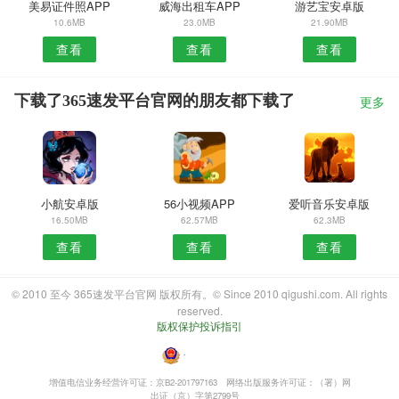
美易证件照APP
威海出租车APP
游艺宝安卓版
10.6MB
23.0MB
21.90MB
查看
查看
查看
下载了365速发平台官网的朋友都下载了
更多
小航安卓版
56小视频APP
爱听音乐安卓版
16.50MB
62.57MB
62.3MB
查看
查看
查看
© 2010 至今 365速发平台官网 版权所有。© Since 2010 qigushi.com. All rights
reserved.
版权保护投诉指引
・
增值电信业务经营许可证：京B2-201797163
网络出版服务许可证：（署）网
出证（京）字第2799号