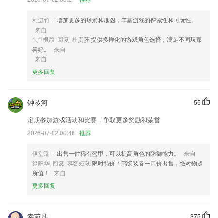
4,每一部分都有可互动的动画：心跳，肺部呼吸。
5,有多种独特的设计模板，您绝对不会觉得无聊和枯燥；
利进竹
：增加更多的场景和地图，丰富游戏的探索性和可玩性。
6,少年最爱的图书内容一网打尽，想看啥都能来这里享受；
来自
1.卢枫馥 回复 杜贵莎
提供多样化的游戏角色选择，满足不同玩家
365速发平台官网软件优势
喜好。
来自
来自
1.安全知识培训随时去进行，各种安全技能学习高效丰富，服务更到位；
更多回复
2.各种丰富的游戏体验，十分的好玩，里面的成语涉及到了2265生活的方
方面面十分的常见。
3.·帮助孩子轻松掌握语文知识，孩子可跟着语音边读边学
钟琴河
55
4.上公开课,名师互动天天好课.
定期参加游戏活动和比赛，争取更多奖励和荣誉
5.聊天同步翻译——打破语言障碍，和不同国家的朋友畅聊
2026-07-02 00:48
推荐
6.单绘本多音频：朗读版、歌唱版、跟读版等。
伊堂瑞
：出售一件稀有盔甲，可以提高角色的防御能力。
来自
365速发平台官网更新了什么?
禄阳华 回复 慕容娅琰
限时特价！高级装备一口价出售，绝对物超
所值！
来自
优化了页面流畅度。
更多回复
增加订单活动提示；
【赠送好友】支持购买书籍和音频送给朋友，和好友一起在湛庐阅读学习
和交流吧！
幸苑凡
375