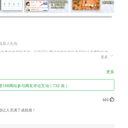
送新人礼包.
典仙侠类动作冒险手游，玩家可以通过游戏中的任务和玩法来赚取红包，
更多
的玩法有关了，毕竟玩法越多赚到的红包才会越多，所以说玩家一定要
更多
88网站参与网友评论互动 ( 732 条 )
成的图画也可以进行一键保存。
服务也会更便捷化
323
选字中选择组成正确的成语。
都让人充满了成就感！
心。享受完全平静的体验，我们采用了最高的安全和隐私标准；
购课程，音频课、视频课、直播课想学就学，不再因找不到课程而苦恼