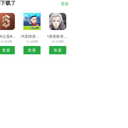
都下载了
更多
嘉兴公安APP
汽车经济网APP
1录音机专家APP
70.85MB
75.38MB
94.29MB
查看
查看
查看