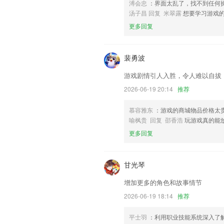
溥会忠
：界面太乱了，找不到任何
联系我们
汤子昌 回复 米翠露
想要学习游戏
以上就是太阳集团188网站的介绍，如
更多回复
历，以帮助我们更好的对产品进行优化修
裴勇波
游戏剧情引人入胜，令人难以自拔
2026-06-19 20:14
推荐
慕容雅东
：游戏的商城物品价格太
喻枫贵 回复 邵香浩
玩游戏真的能
更多回复
甘光琴
增加更多的角色和故事情节
2026-06-19 18:14
推荐
平士羽
：利用职业技能系统深入了