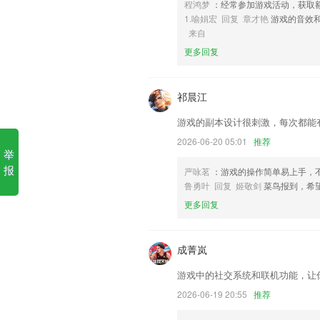
程鸿梦
：经常参加游戏活动，获取
太阳集团188网站软件优势
1.喻娟宏 回复 章才艳
游戏的音效
来自
1.多元题型练习普通话，听音辨图、听音
更多回复
2.采用2015年9月最新版全国标准，涵
3.行事历
祁晨江
4.按资源类型可以分视频、文档、测验、
游戏的副本设计很刺激，每次都能
5.更有笔记功能，您可以在手机上一边看
2026-06-20 05:01
推荐
6.搜刮高品质模拟题，附带专业题库，2
举
会。
报
严咏茗
：游戏的操作简单易上手，
太阳集团188网站更新了什么?
鲁勇叶 回复 姬敬剑
菜鸟报到，希
更多回复
新增余额支付
优化创建记录主流程
成菁岚
美颜相机动态贴纸增加
修改直播时暂停按钮位置
游戏中的社交系统和联机功能，让
优化应用架构，开启速度更快。
2026-06-19 20:55
推荐
跳转问题修复