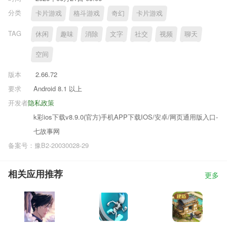
分类
卡片游戏
格斗游戏
奇幻
卡片游戏
TAG
休闲
趣味
消除
文字
社交
视频
聊天
空间
版本
2.66.72
要求
Android 8.1 以上
开发者
隐私政策
k彩ios下载v8.9.0(官方)手机APP下载IOS/安卓/网页通用版入口-
七故事网
备案号：豫B2-20030028-29
相关应用推荐
更多