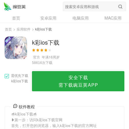
k彩ios下载
首页
安卓应用
电脑应用
MAC应用
资讯
专题
设计奖
创意应用
首页
>
应用软件
>
k彩ios下载
问答
k彩ios下载
官方
年满16周岁
次下载
58616
需优先下载
安全下载
k彩ios下载
需下载豌豆荚APP
软件教程
🥣k彩ios下载🥣
❥第一步：访问k彩ios下载官网
首先，打开您的浏览器，输入k彩ios下载的官方网址