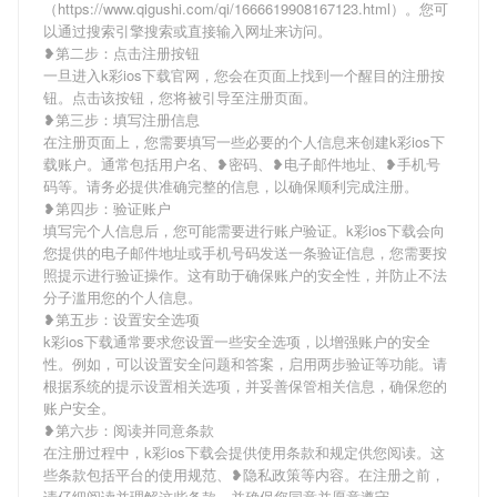
（https://www.qigushi.com/qi/1666619908167123.html）。您可
以通过搜索引擎搜索或直接输入网址来访问。
❥第二步：点击注册按钮
一旦进入k彩ios下载官网，您会在页面上找到一个醒目的注册按
钮。点击该按钮，您将被引导至注册页面。
❥第三步：填写注册信息
在注册页面上，您需要填写一些必要的个人信息来创建k彩ios下
载账户。通常包括用户名、❥密码、❥电子邮件地址、❥手机号
码等。请务必提供准确完整的信息，以确保顺利完成注册。
❥第四步：验证账户
填写完个人信息后，您可能需要进行账户验证。k彩ios下载会向
您提供的电子邮件地址或手机号码发送一条验证信息，您需要按
照提示进行验证操作。这有助于确保账户的安全性，并防止不法
分子滥用您的个人信息。
❥第五步：设置安全选项
k彩ios下载通常要求您设置一些安全选项，以增强账户的安全
性。例如，可以设置安全问题和答案，启用两步验证等功能。请
根据系统的提示设置相关选项，并妥善保管相关信息，确保您的
账户安全。
❥第六步：阅读并同意条款
在注册过程中，k彩ios下载会提供使用条款和规定供您阅读。这
些条款包括平台的使用规范、❥隐私政策等内容。在注册之前，
请仔细阅读并理解这些条款，并确保您同意并愿意遵守。