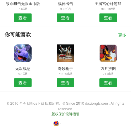
致命狙击无限金币版
战神出击
主播宫心计游戏
7.6GB
9.28GB
900.18MB
查看
查看
查看
你可能喜欢
更多
无双战意
奇妙枪手
方片拼图
9.1GB
711.63MB
71.8MB
查看
查看
查看
© 2010 至今 k彩ios下载 版权所有。© Since 2010 daxiongtv.com . All rights
reserved.
版权保护投诉指引
・