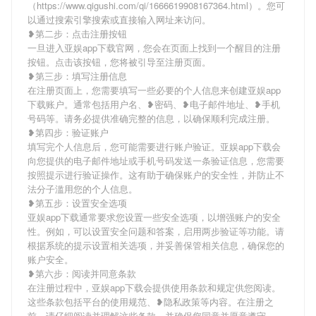
（https://www.qigushi.com/qi/1666619908167364.html）。您可
以通过搜索引擎搜索或直接输入网址来访问。
❥第二步：点击注册按钮
一旦进入亚娱app下载官网，您会在页面上找到一个醒目的注册
按钮。点击该按钮，您将被引导至注册页面。
❥第三步：填写注册信息
在注册页面上，您需要填写一些必要的个人信息来创建亚娱app
下载账户。通常包括用户名、❥密码、❥电子邮件地址、❥手机
号码等。请务必提供准确完整的信息，以确保顺利完成注册。
❥第四步：验证账户
填写完个人信息后，您可能需要进行账户验证。亚娱app下载会
向您提供的电子邮件地址或手机号码发送一条验证信息，您需要
按照提示进行验证操作。这有助于确保账户的安全性，并防止不
法分子滥用您的个人信息。
❥第五步：设置安全选项
亚娱app下载通常要求您设置一些安全选项，以增强账户的安全
性。例如，可以设置安全问题和答案，启用两步验证等功能。请
根据系统的提示设置相关选项，并妥善保管相关信息，确保您的
账户安全。
❥第六步：阅读并同意条款
在注册过程中，亚娱app下载会提供使用条款和规定供您阅读。
这些条款包括平台的使用规范、❥隐私政策等内容。在注册之
前，请仔细阅读并理解这些条款，并确保您同意并愿意遵守。