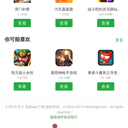
旁门剑尊
汽车轰轰轰
战斗吧剑灵无限钻石版
0.19GB
7.78GB
929.84MB
查看
查看
查看
你可能喜欢
更多
毁灭战士永恒
最萌神枪手游戏
勇者斗魔兽之夺堡奇兵
4.87GB
732.4MB
63.1MB
查看
查看
查看
© 2010 至今 亚娱app下载 版权所有。© Since 2010 daxiongtv.com . All rights
reserved.
版权保护投诉指引
・