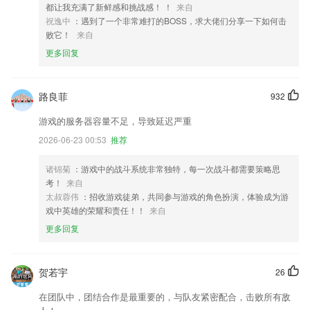
都让我充满了新鲜感和挑战感！ ！
来自
祝逸中
：遇到了一个非常难打的BOSS，求大佬们分享一下如何击
败它！
来自
更多回复
路良菲
932
游戏的服务器容量不足，导致延迟严重
2026-06-23 00:53
推荐
诸锦菊
：游戏中的战斗系统非常独特，每一次战斗都需要策略思
考！
来自
太叔蓉伟
：招收游戏徒弟，共同参与游戏的角色扮演，体验成为游
戏中英雄的荣耀和责任！！
来自
更多回复
贺若宇
26
在团队中，团结合作是最重要的，与队友紧密配合，击败所有敌