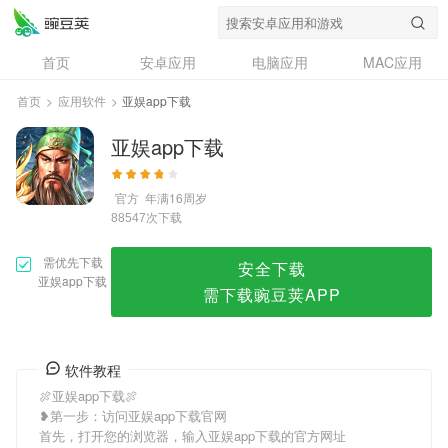
亚娱app下载
首页
安卓应用
电脑应用
MAC应用
资讯
专题
设计奖
创意应用
首页
>
应用软件
>
亚娱app下载
问答
亚娱app下载
官方
年满16周岁
次下载
88547
需优先下载
安全下载
亚娱app下载
需下载豌豆荚APP
软件教程
🍖亚娱app下载🍖
❥第一步：访问亚娱app下载官网
首先，打开您的浏览器，输入亚娱app下载的官方网址